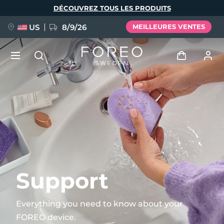
Aller
DÉCOUVREZ TOUS LES PRODUITS
au
contenu
principal
US
8/9/26
MEILLEURES VENTES
NOUVEAU
Se connecter
Langue
BREAKING NEWS
Profil de l'utilisateur
English
Deutsch
Español
Mes appareils
FAQ™ Pure Beauty-Tech Elixir
Français
Italiano
Português
Mes commandes
Polski
Svenska
Русский
Support
Türkçe
简体中文
繁體中文
Mes adresses
Everything you need to know about your
issa™ Teeth Whitening Set
FOREO device.
Mes abonnements