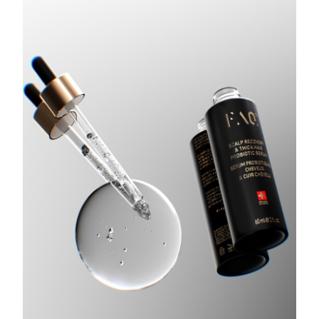
Turquie
Livraison estimée
8/10/26
Émirats arabes unis
Livraison estimée
8/10/26
Royaume-Uni
Livraison estimée
8/9/26
États-Unis
Livraison estimée
8/10/26
Ouzbékistan
Livraison estimée
8/14/26
Viêt Nam
Livraison estimée
8/15/26