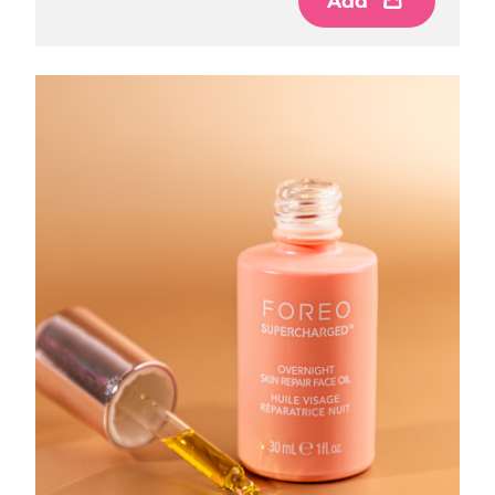
Add
Philippines
Livraison estimée
8/12/26
Pologne
Livraison estimée
8/10/26
Portugal
Livraison estimée
8/9/26
Porto Rico
Livraison estimée
8/11/26
Qatar
Livraison estimée
8/10/26
La Réunion
Livraison estimée
8/14/26
Roumanie
Livraison estimée
8/9/26
Russie
Livraison estimée
8/17/26
Arabie saoudite
Livraison estimée
8/10/26