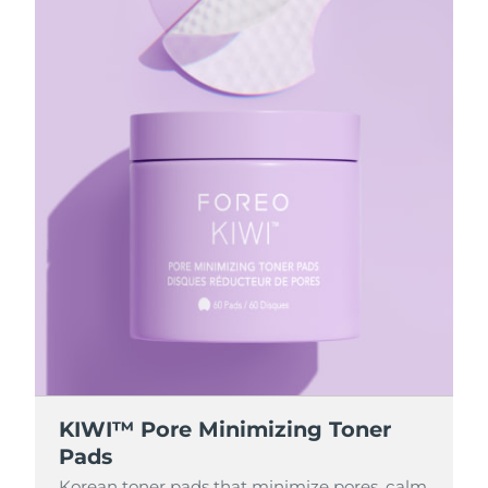
KIWI™ Pore Minimizing Toner
Pads
Korean toner pads that minimize pores, calm