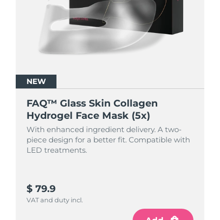
R.A.S. chinoise de
Livraison estimée
8/11/26
Macao
Malaisie
Livraison estimée
8/12/26
Malte
Livraison estimée
8/9/26
NEW
Mexique
FAQ™ Glass Skin Collagen
Livraison estimée
8/13/26
Hydrogel Face Mask (5x)
Monaco
Livraison estimée
8/10/26
With enhanced ingredient delivery. A two-
piece design for a better fit. Compatible with
Pays-Bas
Livraison estimée
8/9/26
LED treatments.
Nouvelle-Zélande
Livraison estimée
8/9/26
$ 79.9
Norvège
Livraison estimée
8/9/26
VAT and duty incl.
Oman
Livraison estimée
8/12/26