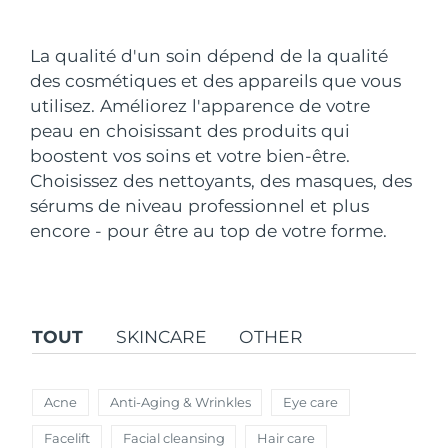
Pays de livraison
La qualité d'un soin dépend de la qualité
États-Unis
Livraison estimée
8/10/26
des cosmétiques et des appareils que vous
FAQ™ Dual LED Panel
utilisez. Améliorez l'apparence de votre
Royaume-Uni
Livraison estimée
8/9/26
peau en choisissant des produits qui
POPULAIRE
boostent vos soins et votre bien-être.
Espagne
Livraison estimée
8/9/26
Choisissez des nettoyants, des masques, des
Australie
sérums de niveau professionnel et plus
Livraison estimée
8/12/26
encore - pour être au top de votre forme.
France
Livraison estimée
8/9/26
Offres spéciales
Bestsellers
Allemagne
Livraison estimée
8/9/26
TOUT
SKINCARE
OTHER
Canada
Livraison estimée
8/13/26
Thérapie par lumière rouge
Acne
Anti-Aging & Wrinkles
Eye care
Australie
Livraison estimée
8/12/26
Facelift
Facial cleansing
Hair care