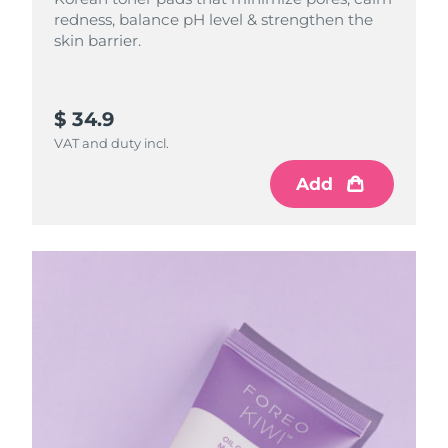
redness, balance pH level & strengthen the
skin barrier.
$ 34.9
VAT and duty incl.
Add