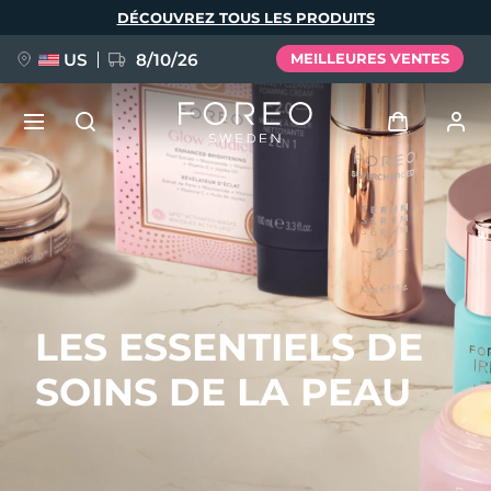
Aller
DÉCOUVREZ TOUS LES PRODUITS
au
contenu
principal
US
8/10/26
MEILLEURES VENTES
NOUVEAU
Se connecter
Langue
BREAKING NEWS
Profil de l'utilisateur
English
Deutsch
Español
Mes appareils
FAQ™ Pure Beauty-Tech Elixir
LES ESSENTIELS DE
Français
Italiano
Português
Mes commandes
Polski
Svenska
Русский
SOINS DE LA PEAU
Türkçe
简体中文
繁體中文
Mes adresses
issa™ Teeth Whitening Set
Mes abonnements