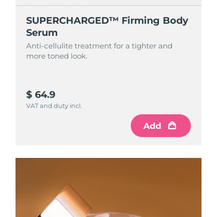
SUPERCHARGED™ Firming Body
Serum
Anti-cellulite treatment for a tighter and
more toned look.
$ 64.9
VAT and duty incl.
Add