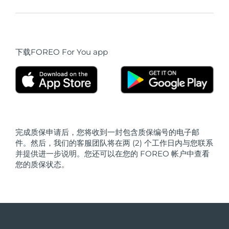
波兰
预计送达日期
8/10/26
葡萄牙
预计送达日期
8/9/26
下载FOREO For You app
波多黎各
预计送达日期
8/11/26
卡塔尔
预计送达日期
8/10/26
留尼汪
预计送达日期
8/14/26
完成质保申请后，您将收到一封包含质保编号的电子邮
件。然后，我们的客服团队将在两 (2) 个工作日内与您联系
罗马尼亚
预计送达日期
8/9/26
并提供进一步说明。您还可以在您的 FOREO 帐户中查看
您的质保状态。
俄罗斯
预计送达日期
8/17/26
沙特阿拉伯
预计送达日期
8/10/26
新加坡
预计送达日期
8/11/26