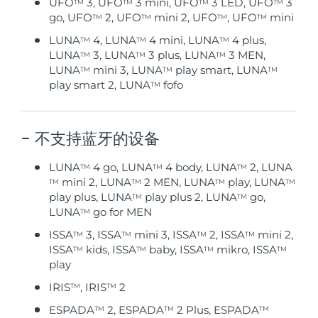
UFO
3, UFO
3 mini, UFO
3 LED, UFO
3
TM
TM
TM
TM
中国澳门特别行政区
go, UFO
2, UFO
mini 2, UFO
, UFO
mini
预计送达日期
8/11/26
TM
TM
TM
TM
LUNA
4, LUNA
4 mini, LUNA
4 plus,
TM
TM
TM
马来西亚
预计送达日期
8/12/26
LUNA
3, LUNA
3 plus, LUNA
3 MEN,
TM
TM
TM
LUNA
mini 3, LUNA
play smart, LUNA
TM
TM
TM
马耳他
play smart 2, LUNA
fofo
预计送达日期
8/9/26
TM
墨西哥
预计送达日期
8/13/26
不支持蓝牙的设备
摩纳哥
预计送达日期
8/10/26
LUNA
4 go, LUNA
4 body, LUNA
2, LUNA
TM
TM
TM
mini 2, LUNA
2 MEN, LUNA
play, LUNA
荷兰
TM
TM
TM
TM
预计送达日期
8/9/26
play plus, LUNA
play plus 2, LUNA
go,
TM
TM
LUNA
go for MEN
TM
新西兰
预计送达日期
8/9/26
ISSA
3, ISSA
mini 3, ISSA
2, ISSA
mini 2,
TM
TM
TM
TM
ISSA
kids, ISSA
baby, ISSA
mikro, ISSA
挪威
TM
TM
TM
TM
预计送达日期
8/9/26
play
阿曼
预计送达日期
8/12/26
IRIS
, IRIS
2
TM
TM
ESPADA
2, ESPADA
2 Plus, ESPADA
TM
TM
TM
菲律宾
预计送达日期
8/12/26