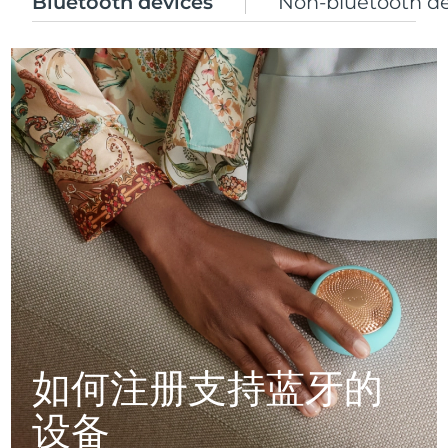
Bluetooth devices
Non-bluetooth d
瑞典美肤护理
奥地利
预计送达日期
8/9/26
巴林
预计送达日期
8/10/26
面部清洁
紧致提拉
比利时
预计送达日期
8/9/26
LUNA™ 4 套装
BEAR™ 2 套装
百慕大
预计送达日期
8/15/26
Anti-aging massage
Microcurrent toning
波斯尼亚和黑塞哥维那
预计送达日期
8/12/26
补水保湿
口腔护理
LUNA™ 4 Plus
BEAR™ 2 go
文莱
预计送达日期
8/14/26
UFO™ 3 套装
issa™ 4
Massage, LED heating
Microcurrent toning on-the-go
FAQ™ 抗老护理
Deep facial hydration
Hybrid silicone sonic toothbrush
保加利亚
预计送达日期
8/9/26
NEW
LUNA™ 4 Men
BEAR™ 2 eyes & lips
加拿大
预计送达日期
8/13/26
UFO™ 3 LED
如何注册支持蓝牙的
issa™ 4 plus
For men, anti-aging massage
Microcurrent line smoothing device
Near-infrared and red light therapy
Smart hybrid silicone sonic toothbrush
智利
预计送达日期
8/13/26
device
抗老
LED治疗
设备