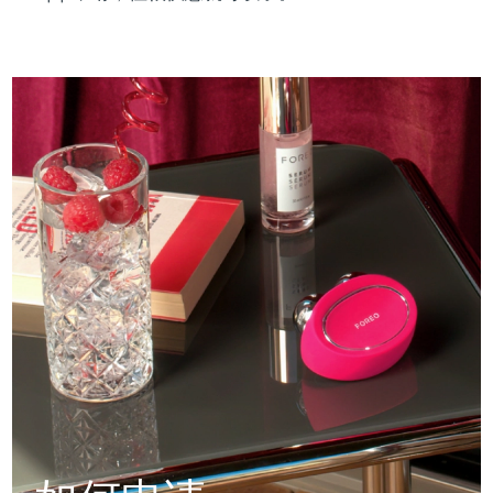
Professional IPL hair removal device
Microcurrent body toning
All hair treatments
All FAQ™ skincare
德国
预计送达日期
8/9/26
FAQ™产品
FAQ™产品
痘肌护理
眼部护理
直布罗陀
PEACH™ 2
LUNA™ 4 body
预计送达日期
8/13/26
FAQ™ products
All anti-aging treatments
All LED treatments
ESPADA™ 2 plus
BEAR™ 2 eyes & lips
IPL hair removal
Massaging body brush
All toning treatments
希腊
预计送达日期
8/9/26
Recurring acne LED therapy
Microcurrent line smoothing device
中国香港特别行政区
预计送达日期
8/10/26
PEACH™ 2 go
SUPERCHARGED™ serum
护发
毛孔护理
ESPADA™ 2
IRIS™ 2
Travel-friendly IPL hair removal
Firming body serum
匈牙利
LUNA™ 4 hair
预计送达日期
8/9/26
KIWI™ derma
Acne treatment device
Rejuvenating eye massager
NEW
2-in-1 LED scalp massager
Diamond microdermabrasion .
冰岛
预计送达日期
8/10/26
PEACH™ Cooling Prep Gel
ESPADA™ Blemish Solution
眼部护肤
牙齿美白
Cooling IPL hair removal gel
印度尼西亚
预计送达日期
8/7/26
FLIP™ play advanced
KIWI™
Concentrated acne gel
Advanced eye care treatment
issa™ Teeth Whitening Set
LED light hairbrush
Blackhead remover
爱尔兰
预计送达日期
8/9/26
更多的
Dual LED + sonic device & 18% PAP gel
ESPADA™ 设备
眼部护理设备
马恩岛
预计送达日期
8/11/26
LUNA™ Dual-Peptide Scalp
KIWI™ 皮肤护理
All acne treatment devices
All revitalizing eye massagers
Serum
issa™ Teeth Whitening Gel