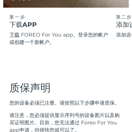
FAQ™ 101
FAQ™ 201
中国
LUNA™ 4 mini
面部提拉护理
预计送达日期
8/9/26
NEW
issa™ 4 smile
UFO™ 3 mini
Clinical anti-aging
LED mask
For young skin, T-zone
Premium anti-aging skincare
哥伦比亚
预计送达日期
8/13/26
Hybrid silicone sonic toothbrush
第一步
第二步
Red light therapy device for young skin
下载APP
添加
生发
肌肤年轻化
克罗地亚
预计送达日期
8/9/26
FAQ™ 102
FAQ™ 202
LUNA™ 4 go
BEAR™ 设备
下载
FOREO For You app。登录您的帐户
添加设
FAQ™ 301
FAQ™ 501
issa™ 4 baby
UFO™ 3 go
Advanced clinical anti-aging
LED mask
For travel or gym bag
All premium facelift devices
NEW
或创建一个新帐户。
塞浦路斯
预计送达日期
8/10/26
LED hair strengthening scalp massager
Full-Spectrum Red Light Therapy
For ages 0-3
Portable red light therapy
捷克
预计送达日期
8/9/26
FAQ™ 103
FAQ™ 211
LUNA™ 护肤
保健品
FAQ™ Scalp Serum
FAQ™ 502
issa™ Teeth Whitening Set
面膜
Luxurious clinical anti-aging set
Anti-aging neck & décolleté LED mask
Premium cleansers & balm
丹麦
预计送达日期
8/9/26
Scalp recovery probiotic serum
Full-Spectrum Red Light Therapy
Dual LED + sonic device & 18% PAP gel
Rejuvenation & hydration
专业治疗
质保声明
爱沙尼亚
预计送达日期
8/9/26
FAQ™ P1 Primer
FAQ™ 221
LUNA™ 设备
FAQ™护肤品
ISSA™ 设备
UFO™ 设备
Manuka honey primer
Anti-aging LED hand mask
芬兰
FAQ™ Red Light Serum
预计送达日期
8/9/26
All facial cleansing devices
您的设备必须已注册。请按照以下步骤申请质保。
All FAQ™ skincare
All silicone sonic toothbrushes
All deep facial hydration devices
法国
预计送达日期
8/9/26
脱毛
身体护理
请注意，您必须提供显示序列号的设备图片以及购
FAQ™护肤品
FAQ™护肤品
买证明图片。目前，您无法通过 Foreo For You
PEACH™ 2 Pro Max
BEAR™ 2 body
FAQ™产品
FAQ™ skincare
法属波利尼西亚
预计送达日期
8/13/26
All FAQ™ skincare
All FAQ™ skincare
app申请，但很快您就可以了。