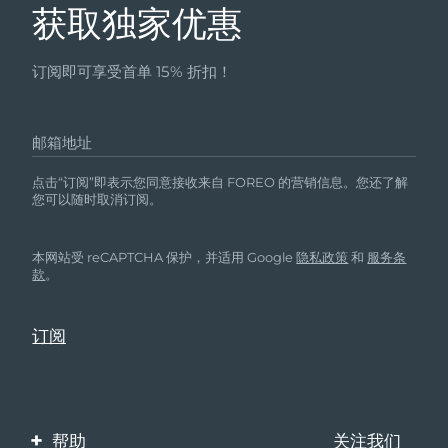
获取独家优惠
斯洛伐克
预计送达日期
8/9/26
斯洛文尼亚
预计送达日期
8/9/26
订阅即可享受首单 15% 折扣！
南非
预计送达日期
8/17/26
邮箱地址
韩国
预计送达日期
8/11/26
点击“订阅”即表示您同意接收来自 FOREO 的营销信息。您还了解
您可以随时取消订阅。
西班牙
预计送达日期
8/9/26
瑞典
预计送达日期
8/9/26
本网站受 reCAPTCHA 保护，并适用 Google
隐私政策
和
服务条
款
。
瑞士
预计送达日期
8/9/26
台湾
预计送达日期
8/14/26
泰国
预计送达日期
8/13/26
帮助
关注我们
土耳其
预计送达日期
8/10/26