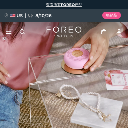
跳
查看所有FOREO产品
转
到
主
要
US
8/10/26
畅销品
内
容
新品
登录
语言
BREAKING NEWS
用户信息
English
Deutsch
Español
我的设备
FAQ™ Pure Beauty-Tech Elixir
Français
Italiano
Português
我的订单
Polski
Svenska
Русский
Türkçe
简体中文
繁體中文
我的地址
issa™ Teeth Whitening Set
我的订阅