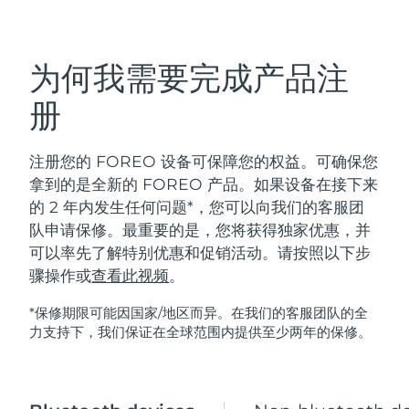
发货国家
美国
预计送达日期
8/10/26
为何我需要完成产品注
FAQ™ Dual LED Panel
英国
预计送达日期
8/9/26
册
热门产品
西班牙
预计送达日期
8/9/26
注册您的 FOREO 设备可保障您的权益。可确保您
拿到的是全新的 FOREO 产品。如果设备在接下来
澳大利亚
预计送达日期
8/12/26
的 2 年内发生任何问题*，您可以向我们的客服团
队申请保修。最重要的是，您将获得独家优惠，并
法国
预计送达日期
8/9/26
特别优惠
畅销产品
可以率先了解特别优惠和促销活动。请按照以下步
德国
预计送达日期
8/9/26
骤操作或
查看此视频
。
*保修期限可能因国家/地区而异。在我们的客服团队的全
加拿大
预计送达日期
8/13/26
力支持下，我们保证在全球范围内提供至少两年的保修。
红光疗法
澳大利亚
预计送达日期
8/12/26