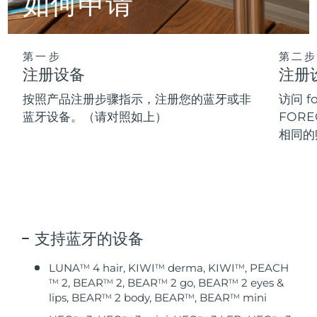
如何申请
Advanced pore care essentials
以色列
预计送达日期
8/13/26
For healthy hair
18% PAP
护肤品
男士
意大利
预计送达日期
8/9/26
第一步
第二步
日本
预计送达日期
8/12/26
注册设备
注册
按照产品注册步骤指示，注册您的蓝牙或非
访问 
泽西岛
预计送达日期
8/14/26
全部购买
蓝牙设备。（请对照如上）
FORE
相同的
哈萨克斯坦
预计送达日期
8/11/26
FOREO APP
科威特
预计送达日期
8/9/26
关于我们
拉脱维亚
预计送达日期
8/9/26
黎巴嫩
预计送达日期
8/10/26
支持蓝牙的设备
LUNA
4 hair, KIWI
derma, KIWI
, PEACH
立陶宛
预计送达日期
8/9/26
TM
TM
TM
2, BEAR
2, BEAR
2 go, BEAR
2 eyes &
TM
TM
TM
TM
lips, BEAR
2 body, BEAR
, BEAR
mini
TM
TM
TM
卢森堡
预计送达日期
8/9/26