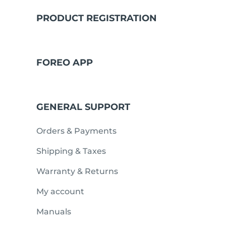
PRODUCT REGISTRATION
issa™ Teeth Whitening Set
FOREO APP
FAQ™ Dual LED Panel
GENERAL SUPPORT
POPULÄR
Orders & Payments
Shipping & Taxes
Warranty & Returns
Specialerbjudanden
Bästsäljare
My account
Manuals