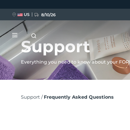
Hoppa
till
US
8/10/26
huvudinnehåll
Support
Everything you need to know about your FOR
NYHET
Länkstig
BREAKING NEWS
Support
Frequently Asked Questions
FAQ™ Pure Beauty-Tech Elixir