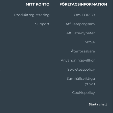
S
MITT KONTO
FÖRETAGSINFORMATION
m
Produktregistrering
Om FOREO
k
Support
Affiliateprogram
X
Affiliate-nyheter
e
MYSA
n
Återförsäljare
t
Användningsvillkor
k
Sekretesspolicy
Samhällsviktiga
yrken
Cookiepolicy
Starta chatt