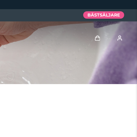
BÄSTSÄLJARE
Logga in
Användarprofil
Mina enheter
Mina beställningar
Mina adresser
Mina prenumerationer