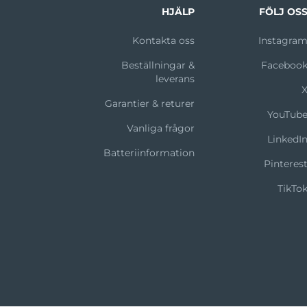
HJÄLP
FÖLJ OS
Kontakta oss
Instagra
Beställningar &
Faceboo
leverans
Garantier & returer
YouTub
Vanliga frågor
LinkedI
Batteriinformation
Pinteres
TikTo