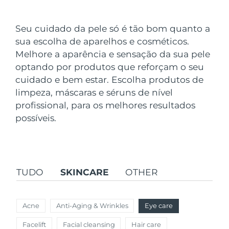
País de envio
Seu cuidado da pele só é tão bom quanto a
Estados Unidos
Entrega prevista
8/12/26
sua escolha de aparelhos e cosméticos.
FAQ™ Dual LED Panel
Melhore a aparência e sensação da sua pele
Reino Unido
Entrega prevista
8/11/26
optando por produtos que reforçam o seu
POPULAR
cuidado e bem estar. Escolha produtos de
Espanha
Entrega prevista
8/11/26
limpeza, máscaras e séruns de nível
Austrália
profissional, para os melhores resultados
Entrega prevista
8/14/26
possíveis.
França
Entrega prevista
8/11/26
Ofertas especiais
Bestsellers
Alemanha
Entrega prevista
8/11/26
TUDO
SKINCARE
OTHER
Canadá
Entrega prevista
8/15/26
Terapia com luz vermelha
Acne
Anti-Aging & Wrinkles
Eye care
Austrália
Entrega prevista
8/14/26
Facelift
Facial cleansing
Hair care