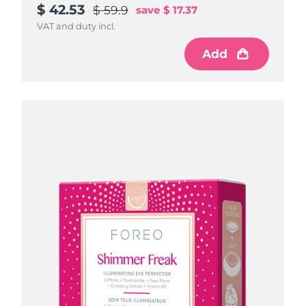
$ 42.53
$ 59.9
save
$ 17.37
VAT and duty incl.
Add