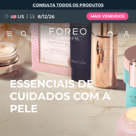
Pular
CONSULTA TODOS OS PRODUTOS
para
o
conteúdo
principal
US
8/12/26
MAIS VENDIDOS
NOVIDADE
Entrar
Idioma
BREAKING NEWS
Perfil de usuário
ESSENCIAIS DE
English
Deutsch
Español
Meus aparelhos
FAQ™ Pure Beauty-Tech Elixir
CUIDADOS COM A
Français
Italiano
Português
Meus pedidos
Polski
Svenska
Русский
PELE
Türkçe
简体中文
繁體中文
Meus endereços
issa™ Teeth Whitening Set
As minhas subscrições