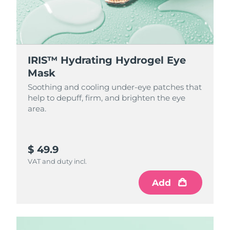
Singapura
Entrega prevista
8/13/26
Eslováquia
Entrega prevista
8/11/26
IRIS™ Hydrating Hydrogel Eye
Eslovênia
Entrega prevista
8/11/26
Mask
Soothing and cooling under-eye patches that
África do Sul
Entrega prevista
8/19/26
help to depuff, firm, and brighten the eye
area.
Coreia do Sul
Entrega prevista
8/13/26
Espanha
Entrega prevista
8/11/26
$ 49.9
VAT and duty incl.
Suécia
Entrega prevista
8/11/26
Add
Suíça
Entrega prevista
8/11/26
Taiwan
Entrega prevista
8/16/26