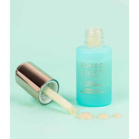
Tailândia
Entrega prevista
8/15/26
Turquia
Entrega prevista
8/12/26
Emirados Árabes
Entrega prevista
8/12/26
Unidos
Reino Unido
Entrega prevista
8/11/26
Estados Unidos
Entrega prevista
8/12/26
Uzbequistão
Entrega prevista
8/16/26
Vietnã
Entrega prevista
8/17/26