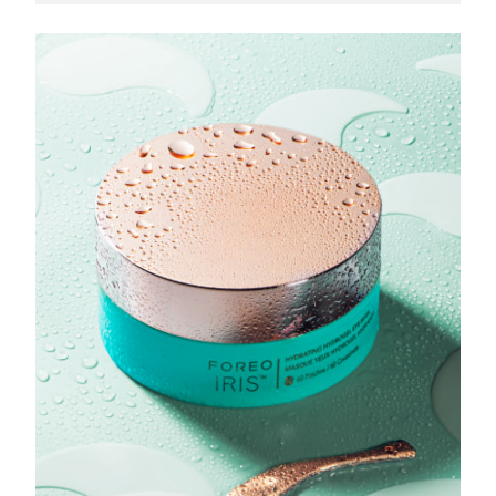
Omã
Entrega prevista
8/14/26
Filipinas
Entrega prevista
8/14/26
Polônia
Entrega prevista
8/12/26
Portugal
Entrega prevista
8/11/26
Porto Rico
Entrega prevista
8/13/26
Catar
Entrega prevista
8/12/26
Reunião
Entrega prevista
8/16/26
Romênia
Entrega prevista
8/11/26
Rússia
Entrega prevista
8/19/26
Arábia Saudita
Entrega prevista
8/12/26