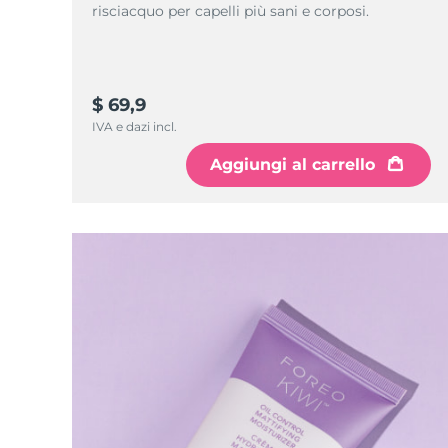
Skincare KIWI™
All acne treatment devices
All revitalizing eye massagers
risciacquo per capelli più sani e corposi.
Serum
issa™ Teeth Whitening Gel
Advanced pore care essentials
For healthy hair
18% PAP
Cosmetici
Uomini
$ 69,9
IVA e dazi incl.
Aggiungi al carrello
Vedi tutto
APP FOREO
CHI SIAMO