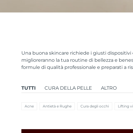
issa™ Teeth Whitening Set
FAQ™ Dual LED Panel
Una buona skincare richiede i giusti dispositivi
miglioreranno la tua routine di bellezza e benes
formule di qualità professionale e preparati a ri
POPOLARE
TUTTI
CURA DELLA PELLE
ALTRO
Offerte speciali
Bestseller
Acne
Antietà e Rughe
Cura degli occhi
Lifting v