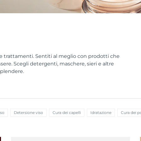
 e trattamenti. Sentiti al meglio con prodotti che
sere. Scegli detergenti, maschere, sieri e altre
splendere.
iso
Detersione viso
Cura dei capelli
Idratazione
Cura dei p