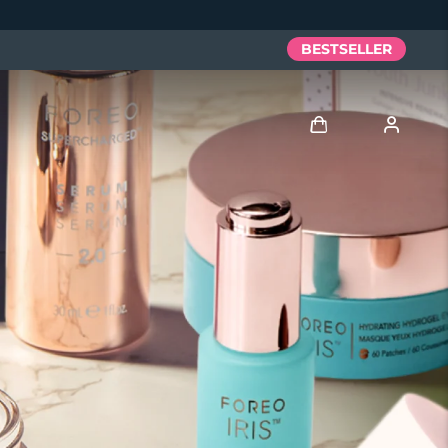
BESTSELLER
Accedi
Profilo utente
I miei dispositivi
I miei ordini
I miei indirizzi
I miei abbonamenti