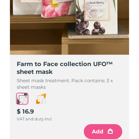
Farm to Face collection UFO™
Farm to Face collection UFO™
sheet mask
sheet mask
Sheet mask treatment. Pack contains: 3 x
Sheet mask treatment. Pack contains: 3 x
sheet masks
sheet masks
$ 16.9
$ 16.9
VAT and duty incl.
VAT and duty incl.
Add
Add