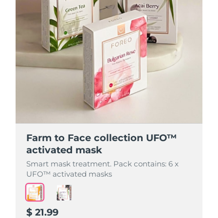
Farm to Face collection UFO™
Farm to Face collection UFO™
activated mask
activated mask
Smart mask treatment. Pack contains: 6 x
Smart mask treatment. Pack contains: 6 x
UFO™ activated masks
UFO™ activated masks
$ 21.99
$ 21.99