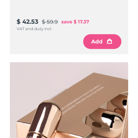
$ 42.53
$ 59.9
save
$ 17.37
VAT and duty incl.
Add