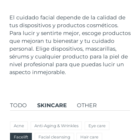
País de envío
El cuidado facial depende de la calidad de
Estados Unidos
Entrega prevista
8/11/26
tus dispositivos y productos cosméticos.
FAQ™ Dual LED Panel
Para lucir y sentirte mejor, escoge productos
Reino Unido
Entrega prevista
8/10/26
que mejoran tu bienestar y tu cuidado
POPULAR
personal. Elige dispositivos, mascarillas,
España
Entrega prevista
8/10/26
sérums y cualquier producto para la piel de
Australia
nivel profesional para que puedas lucir un
Entrega prevista
8/13/26
aspecto inmejorable.
Francia
Entrega prevista
8/10/26
Sorpresas especiales
Superventas
Alemania
Entrega prevista
8/10/26
TODO
SKINCARE
OTHER
Canadá
Entrega prevista
8/14/26
Terapia de luz roja
Acne
Anti-Aging & Wrinkles
Eye care
Australia
Entrega prevista
8/13/26
Facelift
Facial cleansing
Hair care