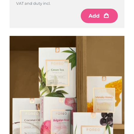
VAT and duty incl.
VAT and duty incl.
Add
Add