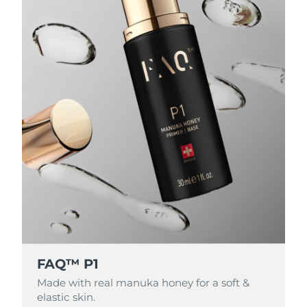
FAQ™ P1
Made with real manuka honey for a soft &
elastic skin.