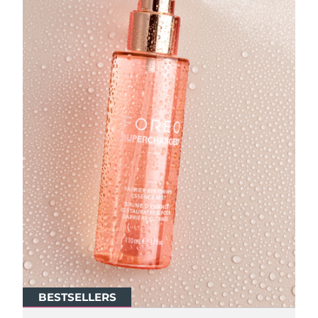
Turquía
Entrega prevista
8/11/26
Emiratos Árabes
Entrega prevista
8/11/26
Unidos
Reino Unido
Entrega prevista
8/10/26
Estados Unidos
Entrega prevista
8/11/26
Uzbekistán
Entrega prevista
8/15/26
Vietnam
Entrega prevista
8/16/26
BESTSELLERS