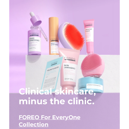
Clinical skincare,
minus the clinic.
FOREO For EveryOne
Collection