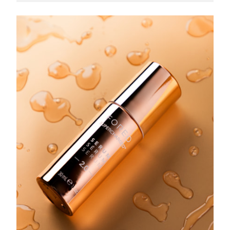
Filipinas
Entrega prevista
8/13/26
Polonia
Entrega prevista
8/11/26
Portugal
Entrega prevista
8/10/26
Puerto Rico
Entrega prevista
8/12/26
Catar
Entrega prevista
8/11/26
Reunión
Entrega prevista
8/15/26
Rumanía
Entrega prevista
8/10/26
Rusia
Entrega prevista
8/18/26
Arabia Saudí
Entrega prevista
8/11/26