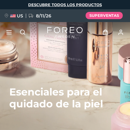
Pasar
DESCUBRE TODOS LOS PRODUCTOS
al
contenido
principal
US
8/11/26
SUPERVENTAS
NUEVO
Iniciar sesión
Idioma
BREAKING NEWS
Perfil de usuario
English
Deutsch
Español
Mis dispositivos
FAQ™ Pure Beauty-Tech Elixir
Esenciales para el
Français
Italiano
Português
Mis pedidos
Polski
Svenska
Русский
quidado de la piel
Türkçe
简体中文
繁體中文
Mis direcciones
issa™ Teeth Whitening Set
Mis suscripciones