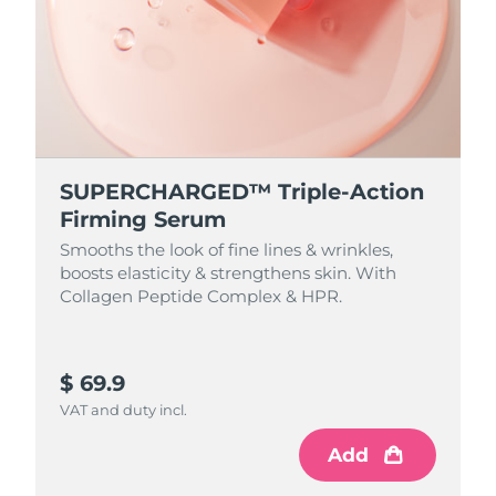
RAE de Macao
Entrega prevista
8/12/26
(China)
Malasia
Entrega prevista
8/13/26
Malta
Entrega prevista
8/10/26
SUPERCHARGED™ Triple-Action
Firming Serum
México
Entrega prevista
8/14/26
Smooths the look of fine lines & wrinkles,
boosts elasticity & strengthens skin. With
Mónaco
Entrega prevista
8/11/26
Collagen Peptide Complex & HPR.
Países Bajos
Entrega prevista
8/10/26
$ 69.9
Nueva Zelanda
Entrega prevista
8/10/26
VAT and duty incl.
Noruega
Entrega prevista
8/10/26
Add
Omán
Entrega prevista
8/13/26