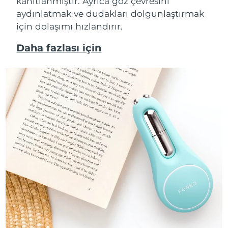
kanıtlanmıştır. Ayrıca göz çevresini
Tahmini teslim tarihi
Tayland
aydınlatmak ve dudakları dolgunlaştırmak
12/08/2026
için dolaşımı hızlandırır.
Tahmini teslim tarihi
Türkiye
09/08/2026
Daha fazlası için
Birleşik Arap
Tahmini teslim tarihi
Emirlikleri
09/08/2026
Tahmini teslim tarihi
Birleşik Krallık
08/08/2026
Amerika Birleşik
Tahmini teslim tarihi
Devletleri
09/08/2026
Tahmini teslim tarihi
Özbekistan
13/08/2026
Tahmini teslim tarihi
Vietnam
14/08/2026