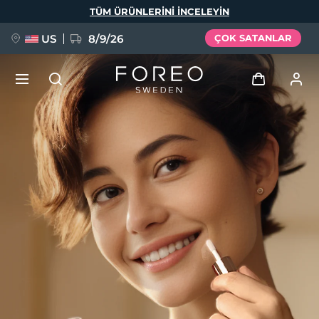
Ana
TÜM ÜRÜNLERINI INCELEYIN
içeriğe
atla
US
8/9/26
ÇOK SATANLAR
YENİ
Giriş
Dil Seçimi
BREAKING NEWS
Kullanici profi̇li̇
English
Deutsch
Español
Cihazlarım
FAQ™ Pure Beauty-Tech Elixir
Français
Italiano
Português
Siparişlerim
Polski
Svenska
Русский
Türkçe
简体中文
繁體中文
Adresim
issa™ Teeth Whitening Set
Aboneliklerim