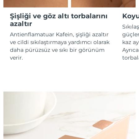
Tahmini teslim tarihi
İsrail
12/08/2026
Şişliği ve göz altı torbalarını
Koyu
azaltır
Sıkıla
Tahmini teslim tarihi
İtalya
08/08/2026
Antienflamatuar Kafein, şişliği azaltır
güçle
ve cildi sıkılaştırmaya yardımcı olarak
kaz ay
Tahmini teslim tarihi
Japonya
daha pürüzsüz ve sıkı bir görünüm
Ayrıca
11/08/2026
verir.
torbal
Tahmini teslim tarihi
Jersey
13/08/2026
Tahmini teslim tarihi
Kazakistan
10/08/2026
Tahmini teslim tarihi
Kuveyt
08/08/2026
Tahmini teslim tarihi
Letonya
08/08/2026