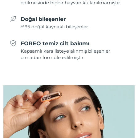
edilmesinde hiçbir hayvan kullanılmamıştır.
Tahmini teslim tarihi
Hollanda
08/08/2026
Doğal bileşenler
%95 doğal kaynaklı bileşenler.
Tahmini teslim tarihi
Yeni Zelanda
08/08/2026
FOREO temiz cilt bakımı
Tahmini teslim tarihi
Norveç
Kapsamlı kara listeye alınmış bileşenler
08/08/2026
olmadan formüle edilmiştir.
Tahmini teslim tarihi
Umman
11/08/2026
Tahmini teslim tarihi
Filipinler
11/08/2026
Tahmini teslim tarihi
Polonya
09/08/2026
Tahmini teslim tarihi
Portekiz
08/08/2026