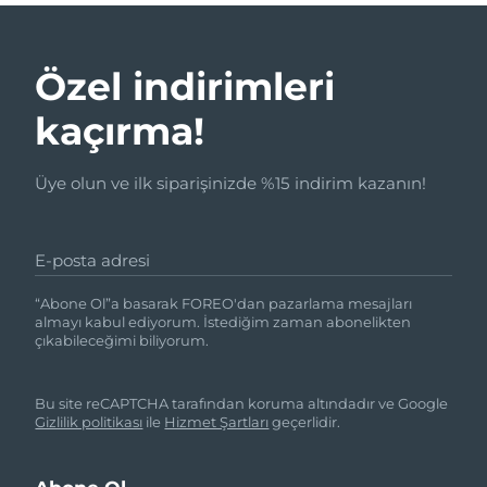
Özel indirimleri
kaçırma!
Üye olun ve ilk siparişinizde %15 indirim kazanın!
E-posta adresi
“Abone Ol”a basarak FOREO'dan pazarlama mesajları
almayı kabul ediyorum. İstediğim zaman abonelikten
çıkabileceğimi biliyorum.
Bu site reCAPTCHA tarafından koruma altındadır ve Google
Gizlilik politikası
ile
Hizmet Şartları
geçerlidir.