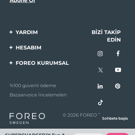
YARDIM
BIZI TAKIP
EDIN
Bi̇zi̇mle İleti̇şi̇me Geçi̇n
HESABIM
Si̇pari̇şler & Sevki̇yat
Ürün Kaydı
FOREO KURUMSAL
Garanti̇ & İade
Destek
FOREO Hakkinda
Sık Sorulan Sorular
%100 güvenli ödeme
Ortaklik Programi
Pil bilgileri
Bazaarvoice İncelemeleri
Ortaklık haberleri
MYSA
© 2026 FOREO Tüm hakları
Sohbete başla
Perakende Satış
saklıdır.
Ortakları