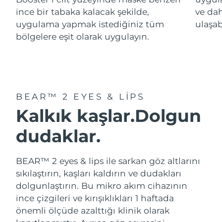
ince bir tabaka kalacak şekilde,
ve da
Tahmini teslim tarihi
Slovenya
uygulama yapmak istediğiniz tüm
ulaşab
08/08/2026
bölgelere eşit olarak uygulayın.
Tahmini teslim tarihi
Güney Afrika
16/08/2026
Tahmini teslim tarihi
Güney Kore
10/08/2026
BEAR™ 2 EYES & LIPS
Tahmini teslim tarihi
Kalkık kaşlar.
Dolgun
İspanya
08/08/2026
dudaklar.
Tahmini teslim tarihi
İsveç
08/08/2026
BEAR™ 2 eyes & lips ile sarkan göz altlarını
Tahmini teslim tarihi
İsviçre
sıkılaştırın, kaşları kaldırın ve dudakları
08/08/2026
dolgunlaştırın. Bu mikro akım cihazının
Tahmini teslim tarihi
ince çizgileri ve kırışıklıkları 1 haftada
Tayvan
13/08/2026
önemli ölçüde azalttığı klinik olarak