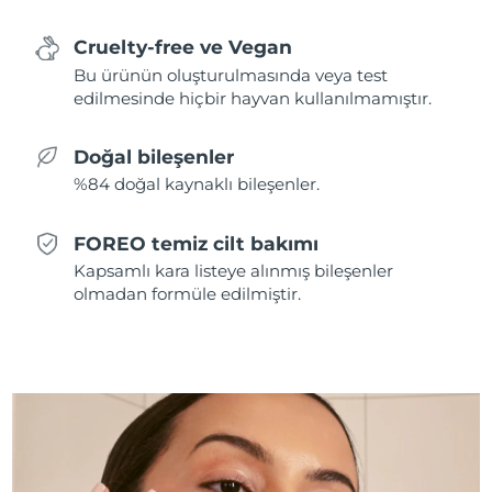
Tahmini teslim tarihi
Hollanda
Cruelty-free ve Vegan
08/08/2026
Bu ürünün oluşturulmasında veya test
edilmesinde hiçbir hayvan kullanılmamıştır.
Tahmini teslim tarihi
Yeni Zelanda
08/08/2026
Doğal bileşenler
Tahmini teslim tarihi
Norveç
%84 doğal kaynaklı bileşenler.
08/08/2026
Tahmini teslim tarihi
Umman
FOREO temiz cilt bakımı
11/08/2026
Kapsamlı kara listeye alınmış bileşenler
olmadan formüle edilmiştir.
Tahmini teslim tarihi
Filipinler
11/08/2026
Tahmini teslim tarihi
Polonya
09/08/2026
Tahmini teslim tarihi
Portekiz
08/08/2026