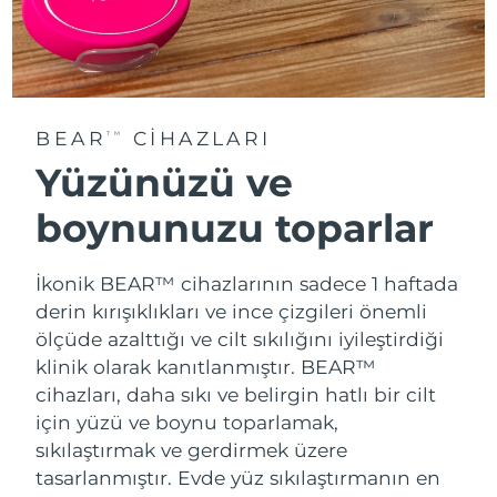
Tahmini teslim tarihi
Tayland
12/08/2026
Tahmini teslim tarihi
Türkiye
09/08/2026
BEAR
CIHAZLARI
TM
Birleşik Arap
Tahmini teslim tarihi
Emirlikleri
09/08/2026
Yüzünüzü ve
boynunuzu toparlar
Tahmini teslim tarihi
Birleşik Krallık
08/08/2026
İkonik BEAR™ cihazlarının sadece 1 haftada
Amerika Birleşik
Tahmini teslim tarihi
Devletleri
09/08/2026
derin kırışıklıkları ve ince çizgileri önemli
ölçüde azalttığı ve cilt sıkılığını iyileştirdiği
Tahmini teslim tarihi
klinik olarak kanıtlanmıştır. BEAR™
Özbekistan
13/08/2026
cihazları, daha sıkı ve belirgin hatlı bir cilt
için yüzü ve boynu toparlamak,
Tahmini teslim tarihi
Vietnam
14/08/2026
sıkılaştırmak ve gerdirmek üzere
tasarlanmıştır. Evde yüz sıkılaştırmanın en