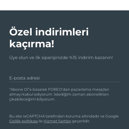
Özel indirimleri
kaçırma!
Üye olun ve ilk siparişinizde %15 indirim kazanın!
E-posta adresi
“Abone Ol”a basarak FOREO'dan pazarlama mesajları
almayı kabul ediyorum. İstediğim zaman abonelikten
çıkabileceğimi biliyorum.
Bu site reCAPTCHA tarafından koruma altındadır ve Google
Gizlilik politikası
ile
Hizmet Şartları
geçerlidir.