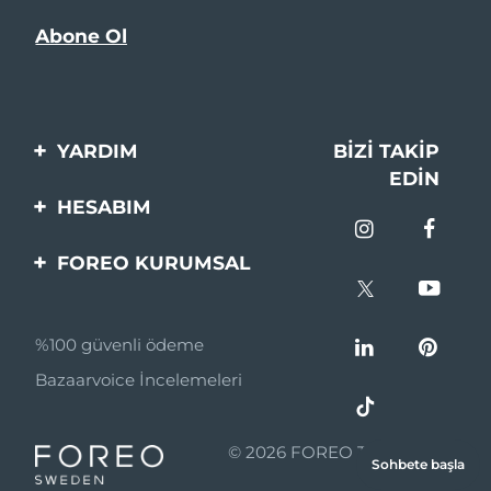
YARDIM
BIZI TAKIP
EDIN
Bi̇zi̇mle İleti̇şi̇me Geçi̇n
HESABIM
Si̇pari̇şler & Sevki̇yat
Ürün Kaydı
FOREO KURUMSAL
Garanti̇ & İade
Destek
FOREO Hakkinda
Sık Sorulan Sorular
%100 güvenli ödeme
Ortaklik Programi
Pil bilgileri
Bazaarvoice İncelemeleri
Ortaklık haberleri
MYSA
© 2026 FOREO Tüm hakları
Sohbete başla
Perakende Satış
saklıdır.