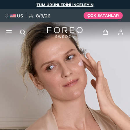
Ana
TÜM ÜRÜNLERINI INCELEYIN
içeriğe
atla
US
8/9/26
ÇOK SATANLAR
YENİ
Giriş
Dil Seçimi
BREAKING NEWS
Kullanici profi̇li̇
English
Deutsch
Español
Cihazlarım
FAQ™ Pure Beauty-Tech Elixir
Français
Italiano
Português
Siparişlerim
Polski
Svenska
Русский
Türkçe
简体中文
繁體中文
Adresim
issa™ Teeth Whitening Set
Aboneliklerim