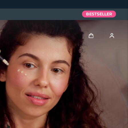
BESTSELLER
Accedi
Profilo utente
I miei dispositivi
I miei ordini
I miei indirizzi
I miei abbonamenti