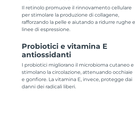
Skincare KIWI™
All acne treatment devices
All revitalizing eye massagers
Serum
issa™ Teeth Whitening Gel
Il retinolo promuove il rinnovamento cellulare
Advanced pore care essentials
For healthy hair
18% PAP
per stimolare la produzione di collagene,
rafforzando la pelle e aiutando a ridurre rughe 
Cosmetici
Uomini
linee di espressione.
Probiotici e vitamina E
antiossidanti
Vedi tutto
I probiotici migliorano il microbioma cutaneo e
stimolano la circolazione, attenuando occhiaie
e gonfiore. La vitamina E, invece, protegge dai
APP FOREO
danni dei radicali liberi.
CHI SIAMO