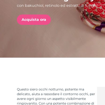
con bakuchiol, retinolo ed estratti di funghi
issa™ Teeth Whitening Set
Acquista ora
FAQ™ Dual LED Panel
POPOLARE
Offerte speciali
Bestseller
Questo siero occhi notturno, potente ma
delicato, aiuta a rassodare il contorno occhi, per
avere ogni giorno un aspetto visibilmente
ringiovanito. Con una potente combinazione di