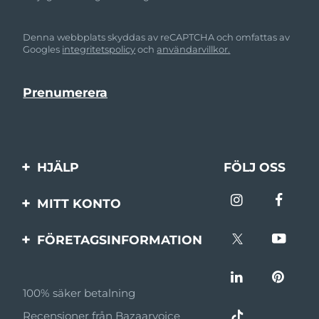
Denna webbplats skyddas av reCAPTCHA och omfattas av
Googles
integritetspolicy
och
användarvillkor.
HJÄLP
FÖLJ OSS
Kontakta oss
MITT KONTO
Beställningar & leverans
Produktregistrering
FÖRETAGSINFORMATION
Garantier & returer
Support
Om FOREO
Vanliga frågor
100% säker betalning
Affiliateprogram
Batteriinformation
Recensioner från Bazaarvoice