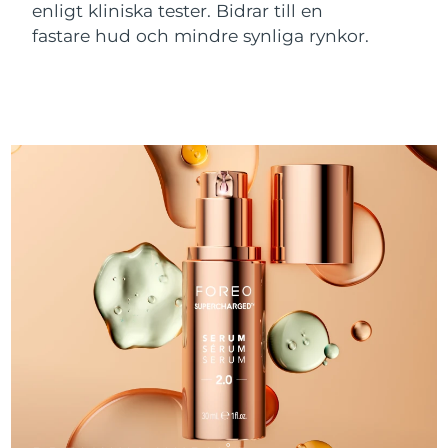
enligt kliniska tester. Bidrar till en
fastare hud och mindre synliga rynkor.
Macao SAR
Förväntad leverans
8/10/26
Malaysia
Förväntad leverans
8/11/26
Malta
Förväntad leverans
8/8/26
Mexiko
Förväntad leverans
8/12/26
Monaco
Förväntad leverans
8/9/26
Nederländerna
Förväntad leverans
8/8/26
Nya Zeeland
Förväntad leverans
8/8/26
Norge
Förväntad leverans
8/8/26
Oman
Förväntad leverans
8/11/26