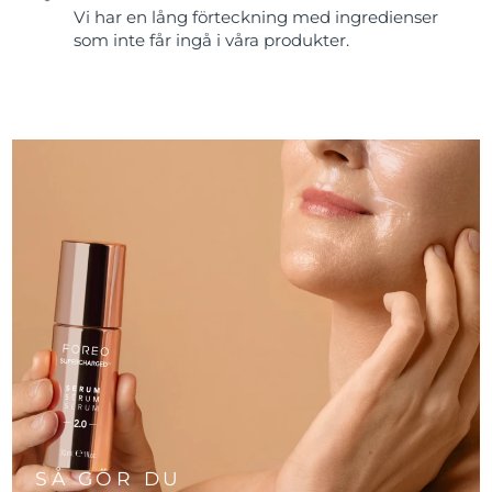
Vi har en lång förteckning med ingredienser
som inte får ingå i våra produkter.
Slovakien
Förväntad leverans
8/8/26
Slovenien
Förväntad leverans
8/8/26
Sydafrika
Förväntad leverans
8/16/26
Sydkorea
Förväntad leverans
8/10/26
Spanien
Förväntad leverans
8/8/26
Sverige
Förväntad leverans
8/8/26
Schweiz
Förväntad leverans
8/8/26
Taiwan
Förväntad leverans
8/13/26
Thailand
Förväntad leverans
8/12/26
SÅ GÖR DU