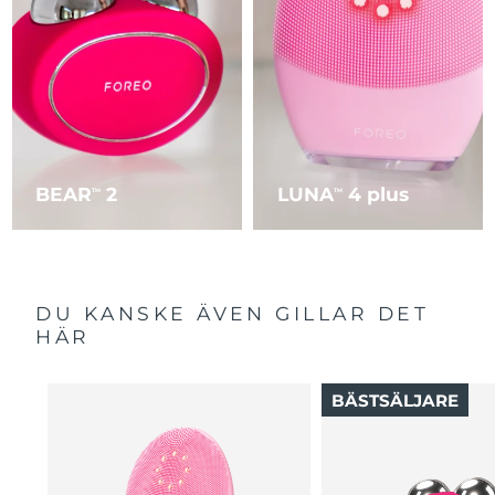
BEAR
2
LUNA
4 plus
TM
TM
DU KANSKE ÄVEN GILLAR DET
HÄR
BÄSTSÄLJARE