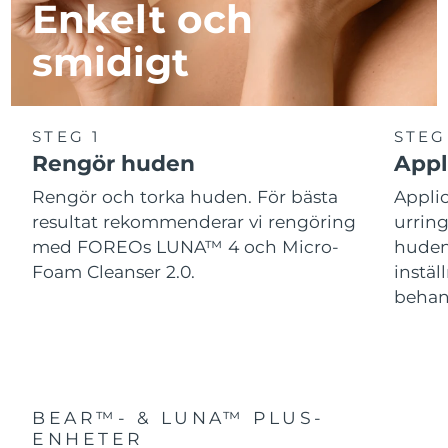
Enkelt och
Turkiet
Förväntad leverans
8/9/26
smidigt
Förenade
Förväntad leverans
8/9/26
Arabemiraten
Storbritannien
Förväntad leverans
8/8/26
STEG 1
STEG
Rengör huden
Appl
USA
Förväntad leverans
8/9/26
Rengör och torka huden. För bästa
Applic
resultat rekommenderar vi rengöring
urring
Uzbekistan
Förväntad leverans
8/13/26
med FOREOs LUNA™ 4 och Micro-
huden
Foam Cleanser 2.0.
instä
Vietnam
Förväntad leverans
8/14/26
behan
BEAR™- & LUNA™ PLUS-
ENHETER