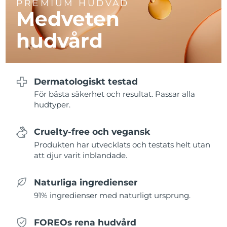
PREMIUM HUDVÅD
Filippinerna
Förväntad leverans
8/11/26
Medveten
hudvård
Polen
Förväntad leverans
8/9/26
Portugal
Förväntad leverans
8/8/26
Dermatologiskt testad
Puerto Rico
Förväntad leverans
8/10/26
För bästa säkerhet och resultat. Passar alla
hudtyper.
Qatar
Förväntad leverans
8/9/26
Réunion
Förväntad leverans
8/13/26
Cruelty-free och vegansk
Produkten har utvecklats och testats helt utan
Rumänien
Förväntad leverans
8/8/26
att djur varit inblandade.
Ryssland
Förväntad leverans
8/16/26
Naturliga ingredienser
91% ingredienser med naturligt ursprung.
Saudiarabien
Förväntad leverans
8/9/26
FOREOs rena hudvård
Singapore
Förväntad leverans
8/10/26