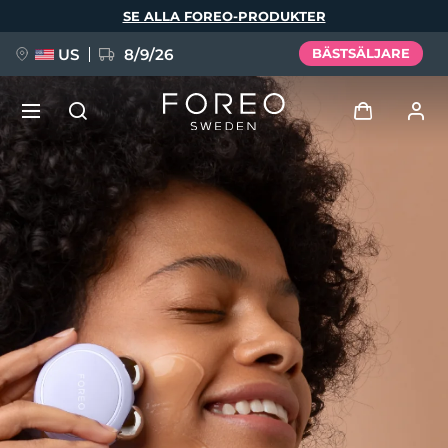
Hoppa
SE ALLA FOREO-PRODUKTER
till
huvudinnehåll
US
8/9/26
BÄSTSÄLJARE
NYHET
Logga in
Språk
BREAKING NEWS
Användarprofil
English
Deutsch
Español
Mina enheter
FAQ™ Pure Beauty-Tech Elixir
Français
Italiano
Português
Mina beställningar
Polski
Svenska
Русский
Türkçe
简体中文
繁體中文
Mina adresser
issa™ Teeth Whitening Set
Mina prenumerationer