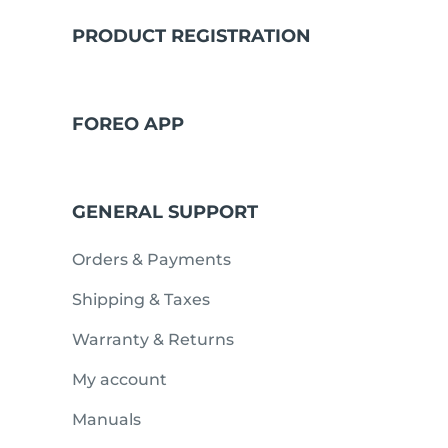
PRODUCT REGISTRATION
issa™ Teeth Whitening Set
FOREO APP
FAQ™ Dual LED Panel
GENERAL SUPPORT
BELIEBT
Orders & Payments
Shipping & Taxes
Warranty & Returns
Sonderangebote
Bestseller
My account
Manuals