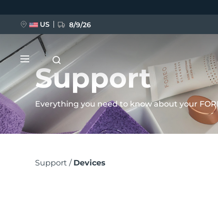
Direkt
zum
US
8/9/26
Inhalt
Support
Everything you need to know about your FOR
NEU
BREAKING NEWS
Support
/
Devices
FAQ™ Pure Beauty-Tech Elixir