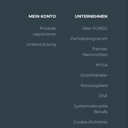
S
MEIN KONTO
UNTERNEHMEN
m
Produkt
Über FOREO
registrieren
k
Partnerprogramm
Unterstützung
X
Partner
Nachrichten
e
MYSA
n
Einzelhändler
t
Nutzungsbed
k
DSE
Systemrelevante
Berufe
Cookie-Richtlinie