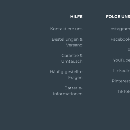
HILFE
FOLGE UN
Kontaktiere uns
Instagra
Bestellungen &
Faceboo
Versand
Garantie &
YouTub
Umtausch
LinkedI
Häufig gestellte
Fragen
Pinteres
Batterie-
TikTo
informationen