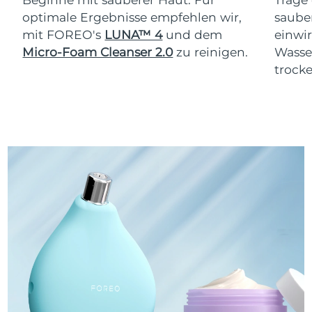
optimale Ergebnisse empfehlen wir,
saube
mit FOREO's
LUNA™ 4
und dem
einwi
Micro-Foam Cleanser 2.0
zu reinigen.
Wasse
trocke