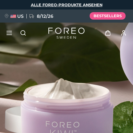
Direkt
ALLE FOREO-PRODUKTE ANSEHEN
zum
Inhalt
US
8/12/26
BESTSELLERS
NEU
Anmelden
Sprache
BREAKING NEWS
Benutzerkonto
English
Deutsch
Español
Meine Geräte
FAQ™ Pure Beauty-Tech Elixir
Français
Italiano
Português
Meine Bestellungen
Polski
Svenska
Русский
Türkçe
简体中文
繁體中文
Meine Adressen
issa™ Teeth Whitening Set
Meine Abonnements