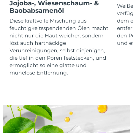
Jojoba-, Wiesenschaum- &
Litauen
Erwartete Lieferung
8/11/26
Weißer
Baobabsamenöl
verfü
Luxemburg
Erwartete Lieferung
8/11/26
Diese kraftvolle Mischung aus
dem e
feuchtigkeitsspendenden Ölen macht
entfer
Sonderverwaltungsregion
nicht nur die Haut weicher, sondern
den P
Erwartete Lieferung
8/13/26
Macau
löst auch hartnäckige
und e
Verunreinigungen, selbst diejenigen,
Malaysia
Erwartete Lieferung
8/14/26
die tief in den Poren feststecken, und
ermöglicht so eine glatte und
Malta
Erwartete Lieferung
8/11/26
mühelose Entfernung.
Mexiko
Erwartete Lieferung
8/15/26
Monaco
Erwartete Lieferung
8/12/26
Niederlande
Erwartete Lieferung
8/11/26
Neuseeland
Erwartete Lieferung
8/11/26