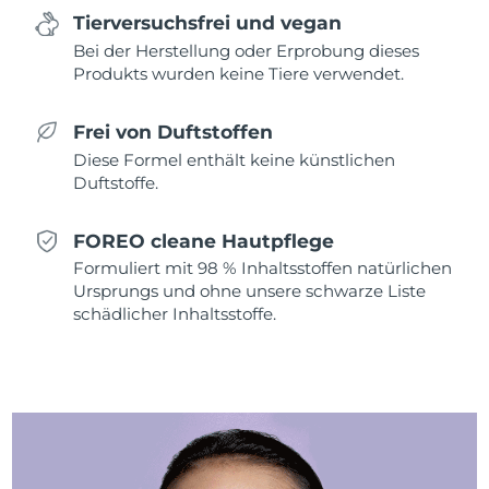
Tierversuchsfrei und vegan
Saudi-Arabien
Erwartete Lieferung
8/12/26
Bei der Herstellung oder Erprobung dieses
Produkts wurden keine Tiere verwendet.
Singapur
Erwartete Lieferung
8/13/26
Frei von Duftstoffen
Slowakei
Erwartete Lieferung
8/11/26
Diese Formel enthält keine künstlichen
Duftstoffe.
Slowenien
Erwartete Lieferung
8/11/26
Südafrika
FOREO cleane Hautpflege
Erwartete Lieferung
8/19/26
Formuliert mit 98 % Inhaltsstoffen natürlichen
Südkorea
Ursprungs und ohne unsere schwarze Liste
Erwartete Lieferung
8/13/26
schädlicher Inhaltsstoffe.
Spanien
Erwartete Lieferung
8/11/26
Schweden
Erwartete Lieferung
8/11/26
Schweiz
Erwartete Lieferung
8/11/26