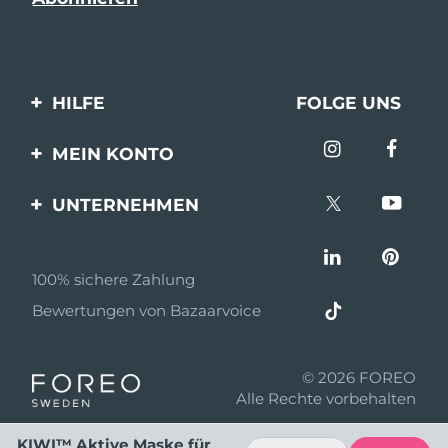
HILFE
FOLGE UNS
Kontaktiere uns
MEIN KONTO
Bestellungen & Versand
Produkt registrieren
UNTERNEHMEN
Garantie & Umtausch
Unterstützung
Über FOREO
Häufig gestellte Fragen
100% sichere Zahlung
Partnerprogramm
Batterie-informationen
Bewertungen von Bazaarvoice
Partner Nachrichten
MYSA
© 2026 FOREO
Einzelhändler
Alle Rechte vorbehalten
Nutzungsbed
KIWI™ Aktive Maske für