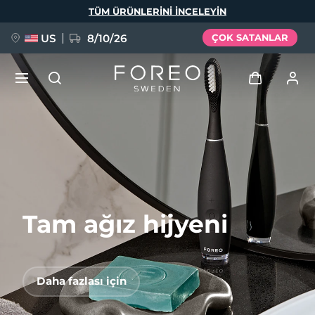
Ana
TÜM ÜRÜNLERINI INCELEYIN
içeriğe
atla
US
8/10/26
ÇOK SATANLAR
YENİ
Giriş
Dil Seçimi
BREAKING NEWS
Kullanici profi̇li̇
English
Deutsch
Español
Cihazlarım
FAQ™ Pure Beauty-Tech Elixir
Français
Italiano
Português
Tam ağız hijyeni
Siparişlerim
Polski
Svenska
Русский
Türkçe
简体中文
繁體中文
Adresim
Daha fazlası için
issa™ Teeth Whitening Set
Aboneliklerim