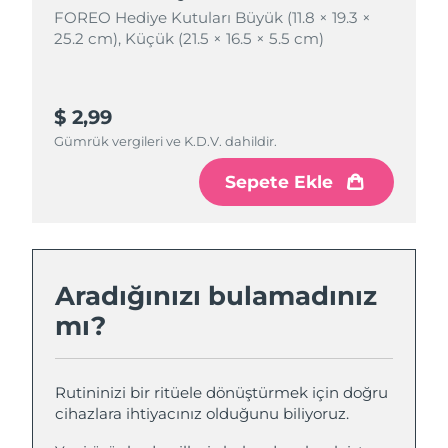
FOREO Hediye Kutuları Büyük (11.8 × 19.3 ×
FOREO Hediye Kutuları Büyük (11.8 × 19.3 ×
25.2 cm), Küçük (21.5 × 16.5 × 5.5 cm)
25.2 cm), Küçük (21.5 × 16.5 × 5.5 cm)
$ 2,99
$ 4,99
Gümrük vergileri ve K.D.V. dahildir.
Gümrük vergileri ve K.D.V. dahildir.
Sepete Ekle
Sepete Ekle
Aradığınızı bulamadınız
mı?
Rutininizi bir ritüele dönüştürmek için doğru
cihazlara ihtiyacınız olduğunu biliyoruz.