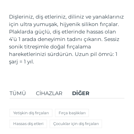
Nakliye ülkesi
Dişleriniz, diş etleriniz, diliniz ve yanaklarınız
Amerika Birleşik
Tahmini teslim tarihi
8/10/26
için ultra yumuşak, hijyenik silikon fırçalar.
Devletleri
FAQ™ Dual LED Panel
Plaklarda güçlü, diş etlerinde hassas olan
4’ü 1 arada deneyimin tadını çıkarın. Sessiz
Birleşik Krallık
Tahmini teslim tarihi
8/9/26
POPÜLER
sonik titreşimle doğal fırçalama
İspanya
hareketlerinizi sürdürün. Uzun pil ömrü: 1
Tahmini teslim tarihi
8/9/26
şarj = 1 yıl.
Avustralya
Tahmini teslim tarihi
8/12/26
Özel teklifler
Çok satanlar
Fransa
Tahmini teslim tarihi
8/9/26
TÜMÜ
CIHAZLAR
DIĞER
Almanya
Tahmini teslim tarihi
8/9/26
Kanada
Tahmini teslim tarihi
8/13/26
Yetişkin diş fırçaları
Fırça başlıkları
Kırmızı Işık Terapisi
Hassas diş etleri
Çocuklar için diş fırçaları