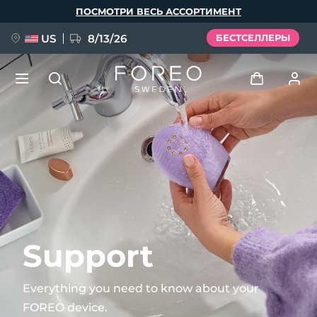
Перейти
ПОСМОТРИ ВЕСЬ АССОРТИМЕНТ
к
основному
содержанию
US
8/13/26
БЕСТСЕЛЛЕРЫ
НОВИНКА
Войти
Язык
BREAKING NEWS
Профиль пользователя
English
Deutsch
Español
Мои приборы
FAQ™ Pure Beauty-Tech Elixir
Français
Italiano
Português
Мои заказы
Polski
Svenska
Русский
Support
Türkçe
简体中文
繁體中文
Мои адреса
Everything you need to know about your
issa™ Teeth Whitening Set
FOREO device.
Мои подписки