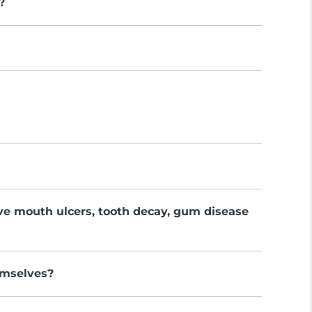
?
ve mouth ulcers, tooth decay, gum disease
emselves?