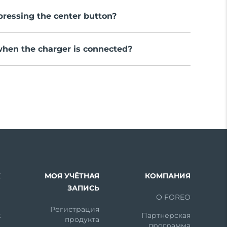
pressing the center button?
 when the charger is connected?
Х
МОЯ УЧЁТНАЯ
КОМПАНИЯ
ЗАПИСЬ
m
О FOREO
Регистрация
k
Партнерская
продукта
программа