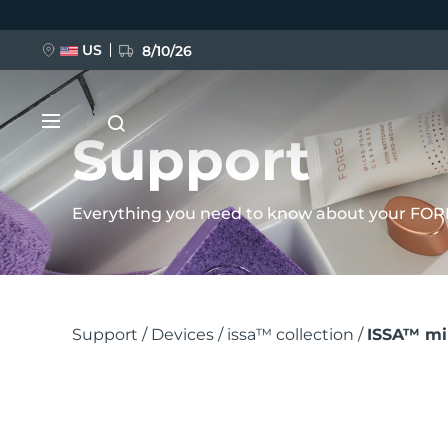
Перейти
к
US
8/10/26
основному
содержанию
Support
Everything you need to know about your FOR
НОВИНКА
BREAKING NEWS
Support
/
Devices
/
issa™ collection
/
ISSA™ mi
FAQ™ Pure Beauty-Tech Elixir