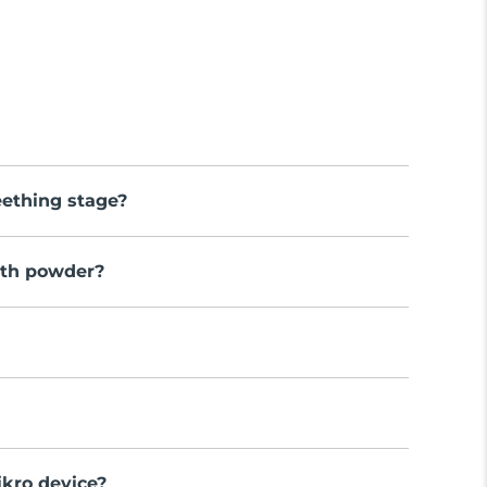
eething stage?
oth powder?
kro device?