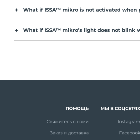
What if ISSA™ mikro is not activated when 
What if ISSA™ mikro’s light does not blink
ПОМОЩЬ
МЫ В СОЦСЕТЯ
Свяжитесь с нами
Instagra
Заказ и доставка
Faceboo