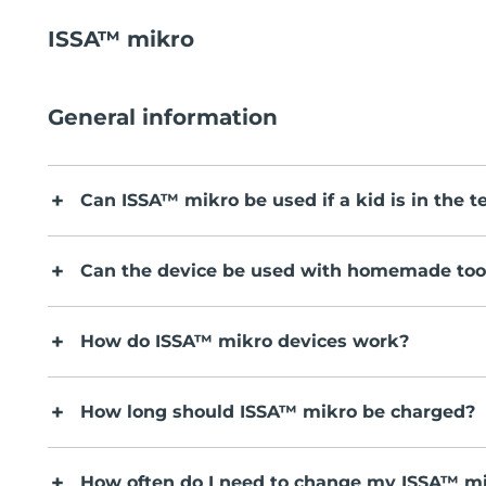
ISSA™ mikro
General information
Can ISSA™ mikro be used if a kid is in the t
Can the device be used with homemade to
How do ISSA™ mikro devices work?
How long should ISSA™ mikro be charged?
How often do I need to change my ISSA™ mi