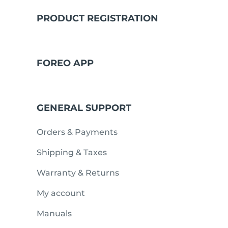
PRODUCT REGISTRATION
issa™ Teeth Whitening Set
FOREO APP
FAQ™ Dual LED Panel
GENERAL SUPPORT
ПОДАРКИ И НАБОРЫ
Orders & Payments
Shipping & Taxes
Специальные
Warranty & Returns
предложения
БЕСТСЕЛЛЕРЫ
My account
Manuals