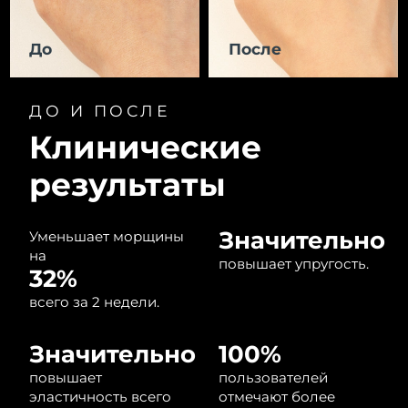
8/14/26
Ожидаемая дата доставки
До
После
Израиль
8/16/26
Ожидаемая дата доставки
Италия
ДО И ПОСЛЕ
8/12/26
Клинические
Ожидаемая дата доставки
Япония
8/15/26
результаты
Ожидаемая дата доставки
Джерси
8/17/26
Значительно
Уменьшает морщины
на
Ожидаемая дата доставки
повышает упругость.
Казахстан
32%
8/14/26
всего за 2 недели.
Ожидаемая дата доставки
Кувейт
8/12/26
Значительно
100%
Ожидаемая дата доставки
Латвия
повышает
пользователей
8/12/26
эластичность всего
отмечают более