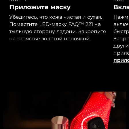
Приложите маску
Вкл
Убедитесь, что кожа чистая и сухая.
Нажми
Поместите LED-маску FAQ™ 221 на
включ
тыльную сторону ладони. Закрепите
быстр
на запястье золотой цепочкой.
Запр
други
прил
прил