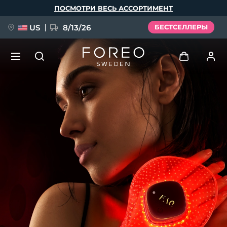
Перейти
ПОСМОТРИ ВЕСЬ АССОРТИМЕНТ
к
основному
содержанию
US
8/13/26
БЕСТСЕЛЛЕРЫ
НОВИНКА
Войти
Язык
BREAKING NEWS
Профиль пользователя
English
Deutsch
Español
Мои приборы
FAQ™ Pure Beauty-Tech Elixir
Français
Italiano
Português
Мои заказы
Polski
Svenska
Русский
Türkçe
简体中文
繁體中文
Мои адреса
issa™ Teeth Whitening Set
Мои подписки