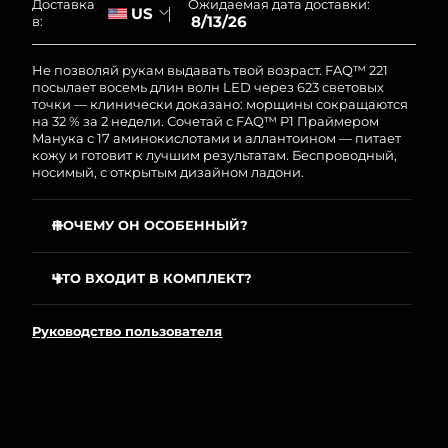
Ожидаемая дата доставки:
Доставка
US
8/13/26
Ожидаемая дата доставки
в:
Пуэрто-Рико
8/14/26
Не позволяй рукам выдавать твой возраст. FAQ™ 221
Ожидаемая дата доставки
Катар
посылает восемь длин волн LED через 623 световых
8/13/26
точки — клинически доказано: морщины сокращаются
на 32 % за 2 недели. Сочетай с FAQ™ P1 Праймером
Манука с 17 аминокислотами и аллантоином — питает
Ожидаемая дата доставки
Реюньон
кожу и готовит к лучшим результатам. Беспроводный,
8/17/26
носимый, с открытым дизайном ладони.
Ожидаемая дата доставки
Румыния
8/12/26
ПОЧЕМУ ОН ОСОБЕННЫЙ?
NIR проникает глубже красного LED, улучшая
Ожидаемая дата доставки
Россия
мелкие морщины, пигментные пятна и дряблость
8/20/26
ЧТО ВХОДИТ В КОМПЛЕКТ?
изнутри.
FAQ™ 221
Подключается к приложению: готовые программы
Ожидаемая дата доставки
Саудовская Аравия
Руководство пользователя
или создай свои для точечных проблем.
8/13/26
FAQ™ P1
Золотая цепочка на запястье фиксирует маску;
Зарядный кабель USB
гибкий силикон облегает как вторая кожа.
Ожидаемая дата доставки
Сингапур
Краткое руководство
8/14/26
Жёлтый и голубой успокаивают покраснения;
Руководство пользователя
фиолетовый и оранжевый борются с пятнами и
текстурой.
Ожидаемая дата доставки