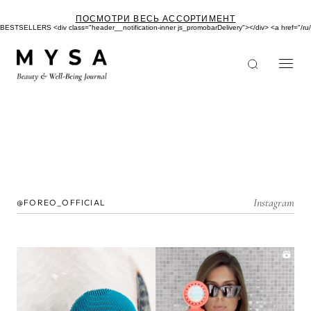
Перейти
к
ПОСМОТРИ ВЕСЬ АССОРТИМЕНТ
основному
BESTSELLERS <div class="header__notification-inner js_promobarDelivery"></div> <a href
содержанию
Instagram
@FOREO_OFFICIAL