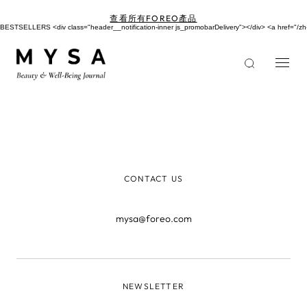
移
至
查看所有FOREO產品
主
BESTSELLERS <div class="header__notification-inner js_promobarDelivery"></div> <a href=
內
容
CONTACT US
mysa@foreo.com
NEWSLETTER