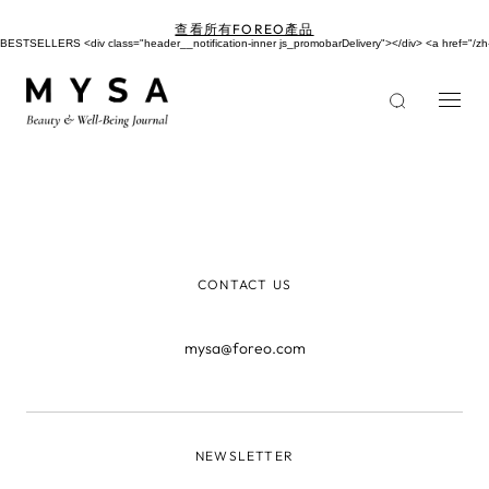
移
至
查看所有FOREO產品
主
BESTSELLERS <div class="header__notification-inner js_promobarDelivery"></div> <a href=
內
容
CONTACT US
mysa@foreo.com
NEWSLETTER