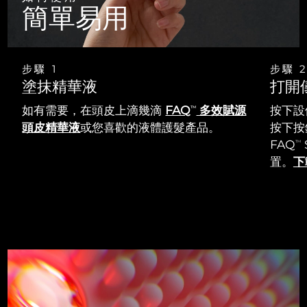
簡單易用
步驟 1
步驟 
塗抹精華液
打開
如有需要，在頭皮上滴幾滴
FAQ
多效賦源
按下設
TM
頭皮精華液
或您喜歡的液體護髮產品。
按下按鈕
FAQ
TM
置。
下