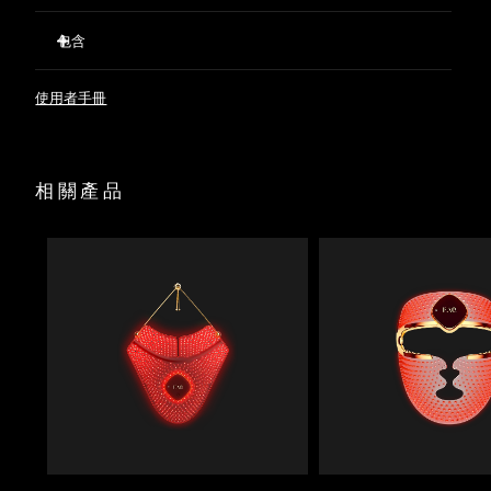
20束LED紅光刺激休眠毛囊，同時強健現有發絲，防止脫發。
包含
T-Sonic™聲波按摩促進血液循環，使氧氣和營養物質充分輸送
波蘭
預計送達日期
8/10/26
至毛囊，令秀發更濃密、更長。
FAQ™ 301
637根矽膠刷毛撥開頭發，清除堆積物，確保紅光不受阻礙地
使用者手冊
葡萄牙
預計送達日期
8/9/26
FAQ™ Scalp Recovery & Thick Hair Probiotic Serum
照射到毛囊。
USB充電
暫時擴張頭皮毛孔，使護發精華更深入地滲透至毛囊，從而達
波多黎各
預計送達日期
8/11/26
到最佳效果。
快速操作指南
相關產品
富含益生菌、紅三葉草和積雪草成分的精華液，平衡頭皮微生
基本操作手冊
卡達
預計送達日期
8/10/26
物群，同時強健每壹根發絲。
經臨床驗證，短短幾周內，脫發減少41%，頭發數量和密度提
升36%。
留尼旺
預計送達日期
8/14/26
羅馬尼亞
預計送達日期
8/9/26
俄羅斯
預計送達日期
8/17/26
沙烏地阿拉伯
預計送達日期
8/10/26
新加坡
預計送達日期
8/11/26