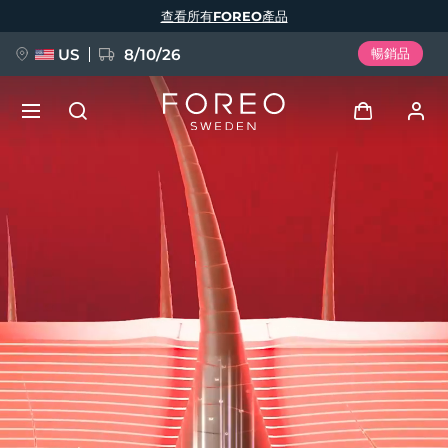
移
查看所有FOREO產品
至
主
內
容
US
8/10/26
暢銷品
新品
登入
語言
BREAKING NEWS
用戶信息
English
Deutsch
Español
我的設備
FAQ™ Pure Beauty-Tech Elixir
Français
Italiano
Português
我的訂單
Polski
Svenska
Русский
Türkçe
简体中文
繁體中文
我的地址
issa™ Teeth Whitening Set
我的訂閱