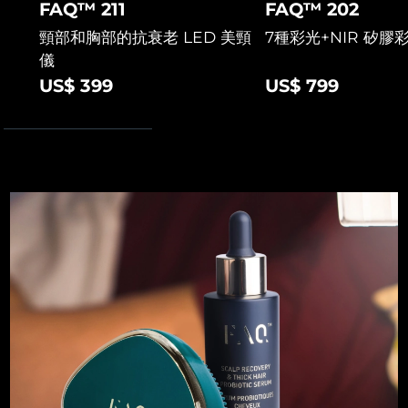
FAQ™ 211
FAQ™ 202
斯洛伐克
預計送達日期
8/9/26
頸部和胸部的抗衰老 LED 美頸
7種彩光+NIR 矽膠
儀
斯洛維尼亞
預計送達日期
8/9/26
US$ 399
US$ 799
南非
預計送達日期
8/17/26
南韓
預計送達日期
8/11/26
西班牙
預計送達日期
8/9/26
瑞典
預計送達日期
8/9/26
瑞士
預計送達日期
8/9/26
台灣
預計送達日期
8/14/26
泰國
預計送達日期
8/13/26
土耳其
預計送達日期
8/10/26