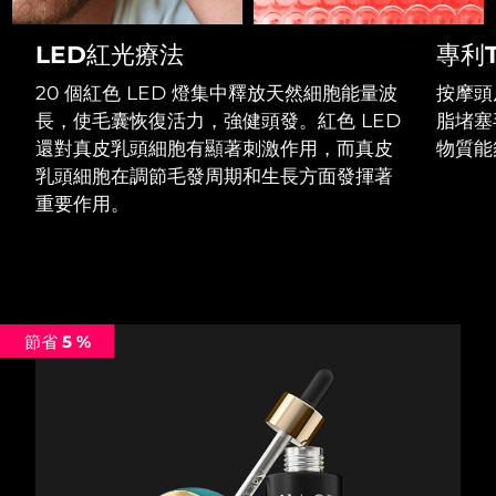
Professional IPL hair removal device
Microcurrent body toning
All hair treatments
All FAQ™ skincare
德國
預計送達日期
8/9/26
LED紅光療法
專利T
FAQ™產品
FAQ™產品
痘肌護理
眼部護理
直布羅陀
PEACH™ 2
LUNA™ 4 body
預計送達日期
8/13/26
FAQ™ products
20 個紅色 LED 燈集中釋放天然細胞能量波
按摩頭
All anti-aging treatments
All LED treatments
ESPADA™ 2 plus
BEAR™ 2 eyes & lips
IPL hair removal
Massaging body brush
All toning treatments
長，使毛囊恢復活力，強健頭發。紅色 LED
脂堵塞
希臘
預計送達日期
8/9/26
Recurring acne LED therapy
Microcurrent line smoothing device
還對真皮乳頭細胞有顯著刺激作用，而真皮
物質能
乳頭細胞在調節毛發周期和生長方面發揮著
中國香港特別行政區
預計送達日期
8/10/26
PEACH™ 2 go
SUPERCHARGED™ serum
護發
毛孔護理
重要作用。
ESPADA™ 2
IRIS™ 2
Travel-friendly IPL hair removal
Firming body serum
匈牙利
LUNA™ 4 hair
預計送達日期
8/9/26
KIWI™ derma
Acne treatment device
Rejuvenating eye massager
NEW
2-in-1 LED scalp massager
Diamond microdermabrasion .
冰島
預計送達日期
8/10/26
PEACH™ Cooling Prep Gel
ESPADA™ Blemish Solution
眼部護膚
牙齒美白
Cooling IPL hair removal gel
節省 5 %
印尼
預計送達日期
8/7/26
FLIP™ play advanced
KIWI™
Concentrated acne gel
Advanced eye care treatment
issa™ Teeth Whitening Set
LED light hairbrush
Blackhead remover
愛爾蘭
預計送達日期
8/9/26
更多的
Dual LED + sonic device & 18% PAP gel
ESPADA™ 設備
眼部護理設備
曼島
預計送達日期
8/11/26
LUNA™ Dual-Peptide Scalp
KIWI™ 皮肤护理
All acne treatment devices
All revitalizing eye massagers
Serum
issa™ Teeth Whitening Gel