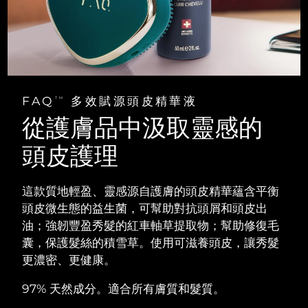
阿拉伯聯合大公國
預計送達日期
8/10/26
英國
預計送達日期
8/9/26
美國
預計送達日期
8/10/26
FAQ
多效賦源頭皮精華液
TM
從護膚品中汲取靈感的
烏茲別克
預計送達日期
8/14/26
頭皮護理
越南
預計送達日期
8/15/26
這款質地輕盈、靈感源自護膚的頭皮精華蘊含平衡
頭皮微生態的益生菌，可幫助對抗頭屑和頭皮出
油；強韌豐盈秀髮的紅車軸草提取物；幫助修復毛
囊，保護髮絲的積雪草。使用可滋養頭皮，讓秀髮
更濃密、更健康。
97% 天然成分。適合所有膚質和髮質。