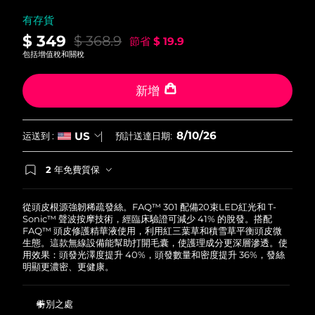
中國澳門特別行政區
預計送達日期
8/11/26
有存貨
$ 349
$ 368.9
節省
$ 19.9
馬來西亞
預計送達日期
8/12/26
包括增值稅和關稅
馬爾他
預計送達日期
8/9/26
新增
墨西哥
預計送達日期
8/13/26
8/10/26
US
运送到 :
預計送達日期:
摩納哥
預計送達日期
8/10/26
2 年免費質保
荷蘭
如果您在2年質保期內發現任何非人為品質問題，
預計送達日期
8/9/26
FOREO將免費為您更換產品。
從頭皮根源強韌稀疏發絲。FAQ™ 301 配備20束LED紅光和 T-
紐西蘭
預計送達日期
8/9/26
Sonic™ 聲波按摩技術，經臨床驗證可減少 41% 的脫發。搭配
FAQ™ 頭皮修護精華液使用，利用紅三葉草和積雪草平衡頭皮微
生態。這款無線設備能幫助打開毛囊，使護理成分更深層滲透。使
挪威
預計送達日期
8/9/26
用效果：頭發光澤度提升 40%，頭發數量和密度提升 36%，發絲
明顯更濃密、更健康。
阿曼
預計送達日期
8/12/26
特別之處
菲律賓
預計送達日期
8/12/26