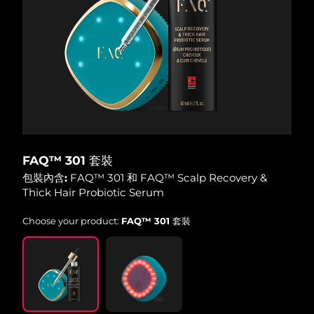
Advanced pore care essentials
以色列
預計送達日期
8/13/26
For healthy hair
18% PAP
護膚品
男士
義大利
預計送達日期
8/9/26
日本
預計送達日期
8/12/26
澤西島
預計送達日期
8/14/26
全部購買
哈薩克
預計送達日期
8/11/26
FAQ™ 301 套裝
FOREO APP
科威特
預計送達日期
8/9/26
包裝內含:
FAQ™ 301 和 FAQ™ Scalp Recovery &
Thick Hair Probiotic Serum
關於我們
拉脫維亞
預計送達日期
8/9/26
Choose your product:
FAQ™ 301 套裝
黎巴嫩
預計送達日期
8/10/26
立陶宛
預計送達日期
8/9/26
盧森堡
預計送達日期
8/9/26