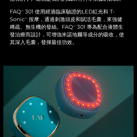
瑞典美膚護理
奧地利
預計送達日期
8/9/26
FAQ
301 使用經過臨床驗證的LED紅光和 T-
TM
Sonic
按摩，通過刺激頭皮和賦活毛囊，來強健
TM
巴林
預計送達日期
8/10/26
稀疏、無生機的發絲。FAQ
301 專為配合液體生
TM
發治療而設計，可增強米諾地爾等成分的吸收，使
面部清潔
緊致提拉
比利時
預計送達日期
8/9/26
其深入毛囊，發揮最佳功效。
LUNA™ 4 套裝
BEAR™ 2 套裝
百慕達
預計送達日期
8/15/26
Anti-aging massage
Microcurrent toning
波士尼亞與赫塞哥維納
預計送達日期
8/12/26
補水保濕
口腔護理
LUNA™ 4 Plus
BEAR™ 2 go
汶萊
預計送達日期
8/14/26
UFO™ 3 套裝
issa™ 4
Massage, LED heating
Microcurrent toning on-the-go
FAQ™ 抗老護理
Deep facial hydration
Hybrid silicone sonic toothbrush
保加利亞
預計送達日期
8/9/26
NEW
LUNA™ 4 Men
BEAR™ 2 eyes & lips
加拿大
預計送達日期
8/13/26
UFO™ 3 LED
issa™ 4 plus
For men, anti-aging massage
Microcurrent line smoothing device
Near-infrared and red light therapy
Smart hybrid silicone sonic toothbrush
智利
預計送達日期
8/13/26
device
抗老
LED 護理