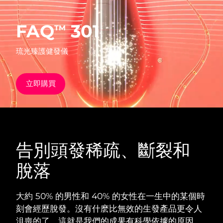
發貨國家
FAQ
301
TM
美國
預計送達日期
8/10/26
FAQ™ Dual LED Panel
琉光臻護健發儀
英國
預計送達日期
8/9/26
熱門產品
西班牙
預計送達日期
8/9/26
立即購買
澳洲
預計送達日期
8/12/26
法國
預計送達日期
8/9/26
特別優惠
暢銷產品
告別頭發稀疏、斷裂和
德國
預計送達日期
8/9/26
脫落
加拿大
預計送達日期
8/13/26
紅光療法
大約 50% 的男性和 40% 的女性在一生中的某個時
刻會經歷脫發。沒有什麽比無效的生發產品更令人
澳洲
預計送達日期
8/12/26
沮喪的了。這就是我們的成果有科學依據的原因。