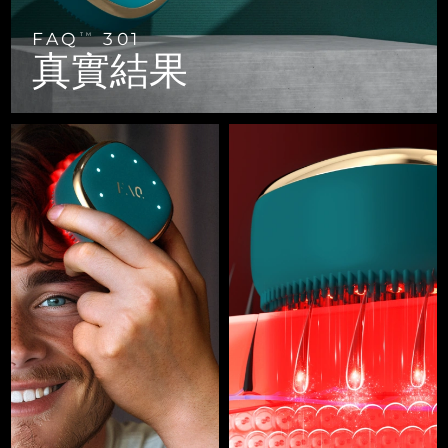
FAQ™ 101
FAQ™ 201
中國
LUNA™ 4 mini
面部提拉護理
預計送達日期
8/9/26
NEW
issa™ 4 smile
UFO™ 3 mini
Clinical anti-aging
LED mask
For young skin, T-zone
Premium anti-aging skincare
FAQ
301
TM
哥倫比亞
預計送達日期
8/13/26
真實結果
Hybrid silicone sonic toothbrush
Red light therapy device for young skin
生髮
肌膚年輕化
克羅埃西亞
預計送達日期
8/9/26
FAQ™ 102
FAQ™ 202
LUNA™ 4 go
BEAR™ 設備
FAQ™ 301
FAQ™ 501
issa™ 4 baby
UFO™ 3 go
Advanced clinical anti-aging
LED mask
For travel or gym bag
All premium facelift devices
NEW
賽普勒斯
預計送達日期
8/10/26
LED hair strengthening scalp massager
Full-Spectrum Red Light Therapy
For ages 0-3
Portable red light therapy
捷克
預計送達日期
8/9/26
FAQ™ 103
FAQ™ 211
LUNA™護膚
保健品
FAQ™ Scalp Serum
FAQ™ 502
issa™ Teeth Whitening Set
面膜
Luxurious clinical anti-aging set
Anti-aging neck & décolleté LED mask
Premium cleansers & balm
丹麥
預計送達日期
8/9/26
Scalp recovery probiotic serum
Full-Spectrum Red Light Therapy
Dual LED + sonic device & 18% PAP gel
Rejuvenation & hydration
專業治療
愛沙尼亞
預計送達日期
8/9/26
FAQ™ P1 Primer
FAQ™ 221
LUNA™ 設備
FAQ™護膚品
ISSA™ 設備
UFO™ 設備
Manuka honey primer
Anti-aging LED hand mask
芬蘭
FAQ™ Red Light Serum
預計送達日期
8/9/26
All facial cleansing devices
All FAQ™ skincare
All silicone sonic toothbrushes
All deep facial hydration devices
法國
預計送達日期
8/9/26
脫毛
身體護理
FAQ™護膚品
FAQ™護膚品
PEACH™ 2 Pro Max
BEAR™ 2 body
FAQ™產品
FAQ™ skincare
法屬玻里尼西亞
預計送達日期
8/13/26
All FAQ™ skincare
All FAQ™ skincare