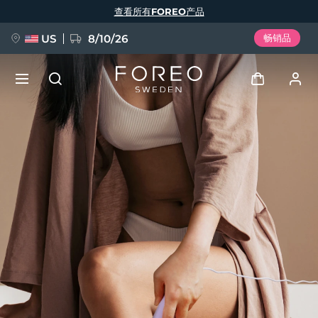
跳
查看所有FOREO产品
转
到
主
要
US
8/10/26
畅销品
内
容
新品
登录
语言
BREAKING NEWS
用户信息
English
Deutsch
Español
我的设备
FAQ™ Pure Beauty-Tech Elixir
Français
Italiano
Português
我的订单
Polski
Svenska
Русский
Türkçe
简体中文
繁體中文
我的地址
issa™ Teeth Whitening Set
我的订阅