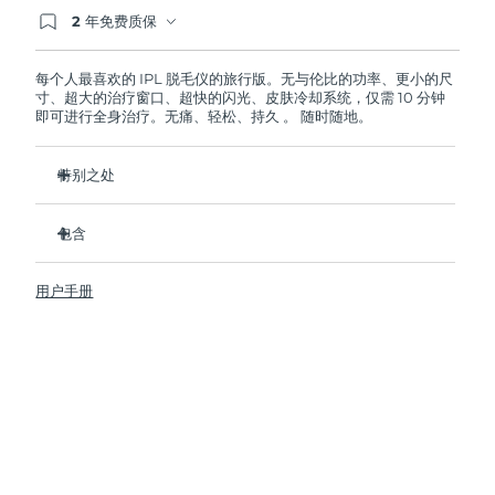
2 年免费质保
斯洛伐克
预计送达日期
8/9/26
如果您在2年质保期内发现任何非人为质量问题，
FOREO将免费为您更换产品。
斯洛文尼亚
预计送达日期
8/9/26
每个人最喜欢的 IPL 脱毛仪的旅行版。无与伦比的功率、更小的尺
寸、超大的治疗窗口、超快的闪光、皮肤冷却系统，仅需 10 分钟
即可进行全身治疗。无痛、轻松、持久 。 随时随地。
南非
预计送达日期
8/17/26
特别之处
韩国
预计送达日期
8/11/26
比市场上其他 IPL 设备更快、更强大、更小巧。
西班牙
预计送达日期
8/9/26
包含
高达 6.5 J/cm² 的能量，两周内即可获得明显效果。
9cm²的出光口-比其他IPL设备大3倍以上。
PEACH™ 2 go
瑞典
预计送达日期
8/9/26
用户手册
0.5秒超快闪光速度-每分钟可提供120次闪光。
带4个插头适配器的电源线
5种强度和2种模式-适用于面部和身体的大面积区域或细小区
清洁布
瑞士
预计送达日期
8/9/26
域。
快速操作指南
通过FOREO app可进行更多设置，获得最佳脱毛建议和提醒
台湾
基本操作手册
预计送达日期
8/14/26
2年质保 (西班牙、葡萄牙、瑞典：3年质保)
泰国
预计送达日期
8/13/26
土耳其
预计送达日期
8/10/26