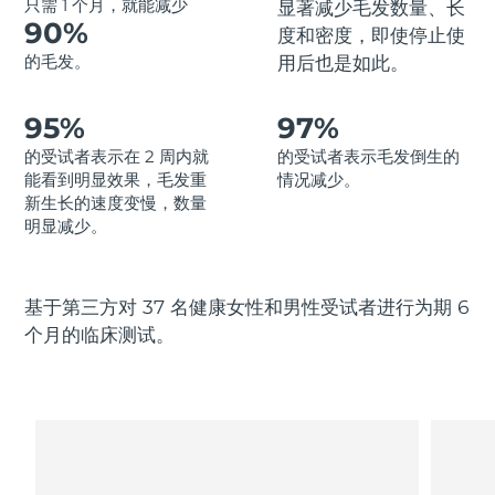
Advanced pore care essentials
以色列
只需 1 个月，就能减少
预计送达日期
8/13/26
显著
减少毛发数量、长
For healthy hair
18% PAP
90%
度和密度，即使停止使
护肤品
男士
意大利
预计送达日期
8/9/26
的毛发。
用后也是如此。
日本
预计送达日期
8/12/26
95%
97%
的受试者表示在 2 周内就
的受试者表示毛发倒生的
泽西岛
预计送达日期
8/14/26
全部购买
能看到明显效果，毛发重
情况减少。
新生长的速度变慢，数量
哈萨克斯坦
预计送达日期
8/11/26
明显减少。
FOREO APP
科威特
预计送达日期
8/9/26
基于第三方对 37 名健康女性和男性受试者进行为期 6
关于我们
拉脱维亚
预计送达日期
8/9/26
个月的临床测试。
黎巴嫩
预计送达日期
8/10/26
立陶宛
预计送达日期
8/9/26
卢森堡
预计送达日期
8/9/26