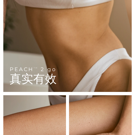
FAQ™ 101
FAQ™ 201
中国
LUNA™ 4 mini
面部提拉护理
预计送达日期
8/9/26
NEW
issa™ 4 smile
UFO™ 3 mini
Clinical anti-aging
LED mask
For young skin, T-zone
Premium anti-aging skincare
哥伦比亚
预计送达日期
8/13/26
Hybrid silicone sonic toothbrush
Red light therapy device for young skin
生发
肌肤年轻化
克罗地亚
预计送达日期
8/9/26
FAQ™ 102
FAQ™ 202
LUNA™ 4 go
BEAR™ 设备
FAQ™ 301
FAQ™ 501
issa™ 4 baby
UFO™ 3 go
Advanced clinical anti-aging
LED mask
For travel or gym bag
All premium facelift devices
NEW
塞浦路斯
预计送达日期
8/10/26
LED hair strengthening scalp massager
Full-Spectrum Red Light Therapy
For ages 0-3
Portable red light therapy
捷克
预计送达日期
8/9/26
FAQ™ 103
FAQ™ 211
LUNA™ 护肤
保健品
FAQ™ Scalp Serum
FAQ™ 502
PEACH
2 go
issa™ Teeth Whitening Set
面膜
TM
Luxurious clinical anti-aging set
Anti-aging neck & décolleté LED mask
Premium cleansers & balm
丹麦
预计送达日期
8/9/26
真实有效
Scalp recovery probiotic serum
Full-Spectrum Red Light Therapy
Dual LED + sonic device & 18% PAP gel
Rejuvenation & hydration
专业治疗
爱沙尼亚
预计送达日期
8/9/26
FAQ™ P1 Primer
FAQ™ 221
LUNA™ 设备
FAQ™护肤品
ISSA™ 设备
UFO™ 设备
Manuka honey primer
Anti-aging LED hand mask
芬兰
FAQ™ Red Light Serum
预计送达日期
8/9/26
All facial cleansing devices
All FAQ™ skincare
All silicone sonic toothbrushes
All deep facial hydration devices
法国
预计送达日期
8/9/26
脱毛
身体护理
FAQ™护肤品
FAQ™护肤品
PEACH™ 2 Pro Max
BEAR™ 2 body
FAQ™产品
FAQ™ skincare
法属波利尼西亚
预计送达日期
8/13/26
All FAQ™ skincare
All FAQ™ skincare