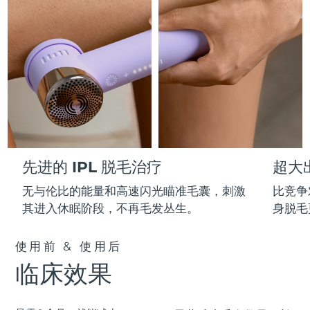
Professional IPL hair removal device
Microcurrent body toning
All hair treatments
All FAQ™ skincare
德国
预计送达日期
8/9/26
FAQ™产品
FAQ™产品
痘肌护理
眼部护理
直布罗陀
PEACH™ 2
LUNA™ 4 body
预计送达日期
8/13/26
FAQ™ products
All anti-aging treatments
All LED treatments
ESPADA™ 2 plus
BEAR™ 2 eyes & lips
IPL hair removal
Massaging body brush
All toning treatments
希腊
预计送达日期
8/9/26
Recurring acne LED therapy
Microcurrent line smoothing device
中国香港特别行政区
预计送达日期
8/10/26
PEACH™ 2 go
SUPERCHARGED™ serum
护发
毛孔护理
ESPADA™ 2
IRIS™ 2
Travel-friendly IPL hair removal
Firming body serum
匈牙利
LUNA™ 4 hair
预计送达日期
8/9/26
KIWI™ derma
Acne treatment device
Rejuvenating eye massager
NEW
先进的 IPL 脱毛治疗
超大
2-in-1 LED scalp massager
Diamond microdermabrasion .
冰岛
预计送达日期
8/10/26
无与伦比的能量和高速闪光瞄准毛囊，刺激
比竞争
PEACH™ Cooling Prep Gel
ESPADA™ Blemish Solution
眼部护肤
其进入休眠阶段，不再毛发丛生。
身脱毛
牙齿美白
Cooling IPL hair removal gel
印度尼西亚
预计送达日期
8/7/26
FLIP™ play advanced
KIWI™
Concentrated acne gel
Advanced eye care treatment
issa™ Teeth Whitening Set
LED light hairbrush
Blackhead remover
使用前 & 使用后
爱尔兰
预计送达日期
8/9/26
更多的
Dual LED + sonic device & 18% PAP gel
临床效果
ESPADA™ 设备
眼部护理设备
马恩岛
预计送达日期
8/11/26
LUNA™ Dual-Peptide Scalp
KIWI™ 皮肤护理
All acne treatment devices
All revitalizing eye massagers
Serum
issa™ Teeth Whitening Gel