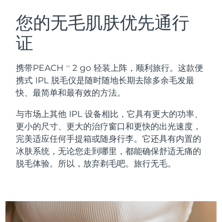
瑞典美肤护理
奥地利
预计送达日期
8/9/26
您的无毛肌肤优先通行
证
巴林
预计送达日期
8/10/26
面部清洁
紧致提拉
比利时
预计送达日期
8/9/26
携带PEACH
2 go 轻装上阵，顺利旅行。这款便
TM
LUNA™ 4 套装
BEAR™ 2 套装
携式 IPL 脱毛仪是随时随地长期去除多余毛发最
百慕大
预计送达日期
8/15/26
Anti-aging massage
Microcurrent toning
快、最简单和最有效的方法。
波斯尼亚和黑塞哥维那
预计送达日期
8/12/26
与市场上其他 IPL 设备相比，它具有更大的功率、
补水保湿
口腔护理
更小的尺寸、更大的治疗窗口和更快的出光速度，
LUNA™ 4 Plus
BEAR™ 2 go
文莱
预计送达日期
8/14/26
UFO™ 3 套装
issa™ 4
完美适应任何手提箱或随身行李。它还具有内置的
Massage, LED heating
Microcurrent toning on-the-go
FAQ™ 抗老护理
Deep facial hydration
Hybrid silicone sonic toothbrush
冰肤系统，无论您走到哪里，都能确保舒适无痛的
保加利亚
预计送达日期
8/9/26
脱毛体验。所以，放弃剃毛吧。旅行无毛。
NEW
LUNA™ 4 Men
BEAR™ 2 eyes & lips
加拿大
预计送达日期
8/13/26
UFO™ 3 LED
issa™ 4 plus
For men, anti-aging massage
Microcurrent line smoothing device
Near-infrared and red light therapy
Smart hybrid silicone sonic toothbrush
智利
预计送达日期
8/13/26
device
抗老
LED治疗