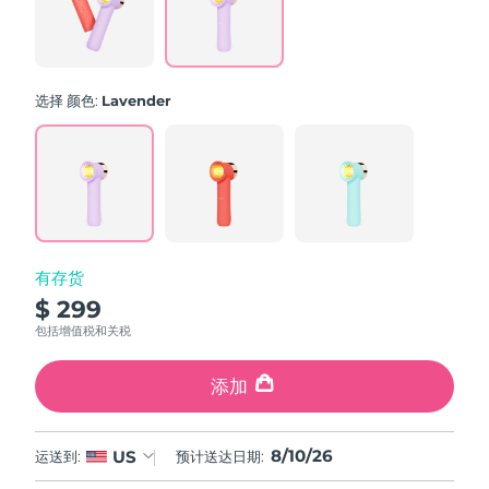
波兰
预计送达日期
8/10/26
葡萄牙
选择 颜色:
Lavender
预计送达日期
8/9/26
波多黎各
预计送达日期
8/11/26
卡塔尔
预计送达日期
8/10/26
留尼汪
预计送达日期
8/14/26
有存货
$ 299
罗马尼亚
预计送达日期
8/9/26
包括增值税和关税
俄罗斯
预计送达日期
8/17/26
添加
沙特阿拉伯
预计送达日期
8/10/26
8/10/26
US
运送到:
预计送达日期:
新加坡
预计送达日期
8/11/26