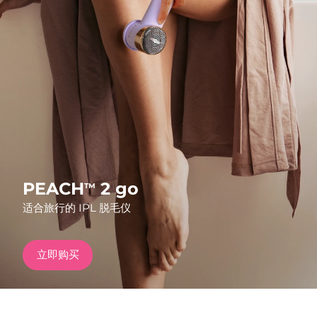
发货国家
美国
预计送达日期
8/10/26
FAQ™ Dual LED Panel
英国
预计送达日期
8/9/26
热门产品
西班牙
预计送达日期
8/9/26
澳大利亚
预计送达日期
8/12/26
法国
预计送达日期
8/9/26
PEACH
2 go
TM
特别优惠
畅销产品
适合旅行的 IPL 脱毛仪
德国
预计送达日期
8/9/26
加拿大
预计送达日期
8/13/26
立即购买
红光疗法
澳大利亚
预计送达日期
8/12/26