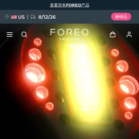
跳
查看所有FOREO产品
转
到
主
要
US
8/12/26
畅销品
内
容
新品
登录
语言
BREAKING NEWS
用户信息
English
Deutsch
Español
我的设备
FAQ™ Pure Beauty-Tech Elixir
Français
Italiano
Português
我的订单
Polski
Svenska
Русский
Türkçe
简体中文
繁體中文
我的地址
issa™ Teeth Whitening Set
我的订阅