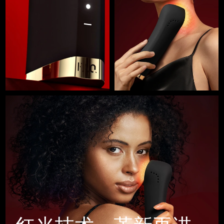
Professional IPL hair removal device
Microcurrent body toning
All hair treatments
All FAQ™ skincare
德国
预计送达日期
8/11/26
FAQ™产品
FAQ™产品
痘肌护理
眼部护理
直布罗陀
PEACH™ 2
LUNA™ 4 body
预计送达日期
8/15/26
FAQ™ products
All anti-aging treatments
All LED treatments
ESPADA™ 2 plus
BEAR™ 2 eyes & lips
IPL hair removal
Massaging body brush
All toning treatments
希腊
预计送达日期
8/11/26
Recurring acne LED therapy
Microcurrent line smoothing device
中国香港特别行政区
预计送达日期
8/12/26
PEACH™ 2 go
SUPERCHARGED™ serum
护发
毛孔护理
ESPADA™ 2
IRIS™ 2
Travel-friendly IPL hair removal
Firming body serum
匈牙利
LUNA™ 4 hair
预计送达日期
8/11/26
KIWI™ derma
Acne treatment device
Rejuvenating eye massager
NEW
2-in-1 LED scalp massager
Diamond microdermabrasion .
冰岛
预计送达日期
8/12/26
PEACH™ Cooling Prep Gel
ESPADA™ Blemish Solution
眼部护肤
牙齿美白
Cooling IPL hair removal gel
印度尼西亚
预计送达日期
8/9/26
FLIP™ play advanced
KIWI™
Concentrated acne gel
Advanced eye care treatment
issa™ Teeth Whitening Set
LED light hairbrush
Blackhead remover
爱尔兰
预计送达日期
8/11/26
更多的
Dual LED + sonic device & 18% PAP gel
ESPADA™ 设备
眼部护理设备
马恩岛
预计送达日期
8/13/26
LUNA™ Dual-Peptide Scalp
KIWI™ 皮肤护理
All acne treatment devices
All revitalizing eye massagers
Serum
issa™ Teeth Whitening Gel