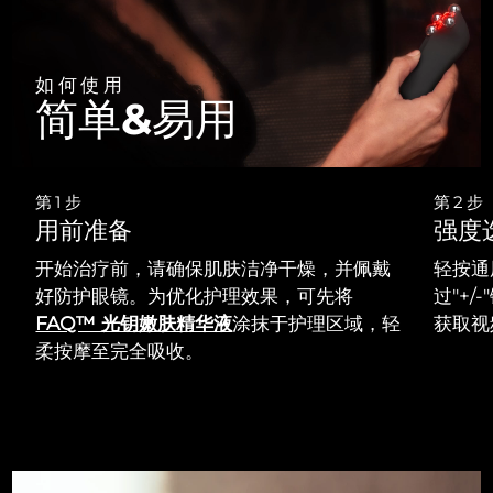
如何使用
简单&易用
第1步
第2步
用前准备
强度
开始治疗前，请确保肌肤洁净干燥，并佩戴
轻按通
好防护眼镜。为优化护理效果，可先将
过"+/
FAQ™ 光钥嫩肤精华液
涂抹于护理区域，轻
获取视
柔按摩至完全吸收。