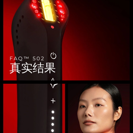
FAQ™ 101
FAQ™ 201
中国
LUNA™ 4 mini
面部提拉护理
预计送达日期
8/11/26
NEW
issa™ 4 smile
UFO™ 3 mini
Clinical anti-aging
LED mask
For young skin, T-zone
Premium anti-aging skincare
哥伦比亚
预计送达日期
8/15/26
Hybrid silicone sonic toothbrush
Red light therapy device for young skin
生发
肌肤年轻化
克罗地亚
预计送达日期
8/11/26
FAQ™ 102
FAQ™ 202
LUNA™ 4 go
BEAR™ 设备
FAQ™ 301
FAQ™ 501
issa™ 4 baby
UFO™ 3 go
Advanced clinical anti-aging
LED mask
For travel or gym bag
All premium facelift devices
NEW
塞浦路斯
预计送达日期
8/12/26
LED hair strengthening scalp massager
Full-Spectrum Red Light Therapy
For ages 0-3
Portable red light therapy
捷克
FAQ™ 502
预计送达日期
8/11/26
FAQ™ 103
FAQ™ 211
LUNA™ 护肤
保健品
真实结果
FAQ™ Scalp Serum
FAQ™ 502
issa™ Teeth Whitening Set
面膜
Luxurious clinical anti-aging set
Anti-aging neck & décolleté LED mask
Premium cleansers & balm
丹麦
预计送达日期
8/11/26
Scalp recovery probiotic serum
Full-Spectrum Red Light Therapy
Dual LED + sonic device & 18% PAP gel
Rejuvenation & hydration
专业治疗
爱沙尼亚
预计送达日期
8/11/26
FAQ™ P1 Primer
FAQ™ 221
LUNA™ 设备
FAQ™护肤品
ISSA™ 设备
UFO™ 设备
Manuka honey primer
Anti-aging LED hand mask
芬兰
FAQ™ Red Light Serum
预计送达日期
8/11/26
All facial cleansing devices
All FAQ™ skincare
All silicone sonic toothbrushes
All deep facial hydration devices
法国
预计送达日期
8/11/26
脱毛
身体护理
FAQ™护肤品
FAQ™护肤品
PEACH™ 2 Pro Max
BEAR™ 2 body
FAQ™产品
FAQ™ skincare
法属波利尼西亚
预计送达日期
8/15/26
All FAQ™ skincare
All FAQ™ skincare