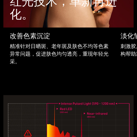
红光技术，革新再进
Advanced pore care essentials
以色列
预计送达日期
8/15/26
For healthy hair
18% PAP
护肤品
男士
化。
意大利
预计送达日期
8/11/26
日本
预计送达日期
8/14/26
改善色素沉淀
淡化
泽西岛
预计送达日期
8/16/26
精准针对日晒斑、老年斑及肤色不均等色素
刺激胶
全部购买
异常问题，促进肤色均匀透亮，重现年轻光
构帮助
哈萨克斯坦
预计送达日期
8/13/26
采。
FOREO APP
科威特
预计送达日期
8/11/26
关于我们
拉脱维亚
预计送达日期
8/11/26
黎巴嫩
预计送达日期
8/12/26
立陶宛
预计送达日期
8/11/26
卢森堡
预计送达日期
8/11/26