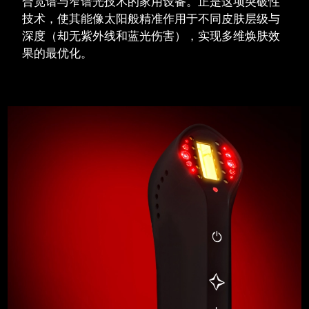
合宽谱与窄谱光技术的家用设备。正是这项突破性
技术，使其能像太阳般精准作用于不同皮肤层级与
波兰
预计送达日期
8/12/26
深度（却无紫外线和蓝光伤害），实现多维焕肤效
果的最优化。
葡萄牙
预计送达日期
8/11/26
波多黎各
预计送达日期
8/13/26
卡塔尔
预计送达日期
8/12/26
留尼汪
预计送达日期
8/16/26
罗马尼亚
预计送达日期
8/11/26
俄罗斯
预计送达日期
8/19/26
沙特阿拉伯
预计送达日期
8/12/26
新加坡
预计送达日期
8/13/26