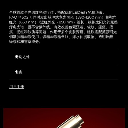
如果您在2年质保期内发现任何非人为质量问题，
FOREO将免费为您更换产品。
全球首款全光谱红光治疗仪，搭配优化LED光疗的精华液。
FAQ™ 502 可同时发出脉冲式宽光谱光（590-1200 nm）和靶向
红光（650 nm）+近红外光（850 nm）波长，模拟太阳光的完整
疗愈光谱，且不含紫外线。有效改善色素沉着、皱纹、痤疮、疤
痕、泛红和肤质等问题，作用于多个皮肤深度。建议搭配芙颜珂光
钥嫩肤精华液使用，该精华液蕴含肽、海水仙提取物、透明质酸、
绿茶和积雪草成分。
特别之处
全球首款融合脉冲式宽光谱和窄波长技术的家用设备。
包含
每秒闪光高达 10 次，护理更快速、更高效。
瑞士设计，无线便携，每次充电可使用 45 次，并配备app护理
FAQ™ 502
指导视频。
用户手册
FAQ™ 光钥嫩肤精华液
模拟太阳光的完整疗愈光谱，同时过滤有害的紫外线和蓝光。
护目镜
富含肽的精华液，蕴含海水仙提取物、透明质酸、绿茶和积雪
护目镜收纳袋 & 清洁布
草成分，促进胶原蛋白生成，深层补水。
USB 充电线
精华液可滋养肌肤，优化 LED 光疗效果，同时强化肌肤屏障。
快速操作指南
基本操作手册