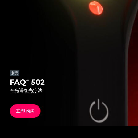
发货国家
美国
预计送达日期
8/12/26
FAQ™ Dual LED Panel
英国
预计送达日期
8/11/26
热门产品
西班牙
预计送达日期
8/11/26
澳大利亚
预计送达日期
8/14/26
新品
法国
预计送达日期
8/11/26
FAQ
502
™
特别优惠
畅销产品
全光谱红光疗法
德国
预计送达日期
8/11/26
加拿大
预计送达日期
8/15/26
立即购买
红光疗法
澳大利亚
预计送达日期
8/14/26