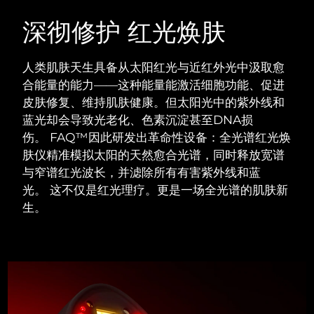
瑞典美肤护理
奥地利
预计送达日期
8/11/26
深彻修护 红光焕肤
巴林
预计送达日期
8/12/26
人类肌肤天生具备从太阳红光与近红外光中汲取愈
面部清洁
紧致提拉
合能量的能力——这种能量能激活细胞功能、促进
比利时
预计送达日期
8/11/26
皮肤修复、维持肌肤健康。但太阳光中的紫外线和
LUNA™ 4 套装
BEAR™ 2 套装
蓝光却会导致光老化、色素沉淀甚至DNA损
百慕大
预计送达日期
8/17/26
Anti-aging massage
Microcurrent toning
伤。
FAQ™因此研发出革命性设备：全光谱红光焕
波斯尼亚和黑塞哥维那
肤仪精准模拟太阳的天然愈合光谱，同时释放宽谱
预计送达日期
8/14/26
补水保湿
口腔护理
与窄谱红光波长，并滤除所有有害紫外线和蓝
LUNA™ 4 Plus
BEAR™ 2 go
文莱
预计送达日期
8/16/26
光。
这不仅是红光理疗。更是一场全光谱的肌肤新
UFO™ 3 套装
issa™ 4
Massage, LED heating
Microcurrent toning on-the-go
生。
FAQ™ 抗老护理
Deep facial hydration
Hybrid silicone sonic toothbrush
保加利亚
预计送达日期
8/11/26
NEW
LUNA™ 4 Men
BEAR™ 2 eyes & lips
加拿大
预计送达日期
8/15/26
UFO™ 3 LED
issa™ 4 plus
For men, anti-aging massage
Microcurrent line smoothing device
Near-infrared and red light therapy
Smart hybrid silicone sonic toothbrush
智利
预计送达日期
8/15/26
device
抗老
LED治疗