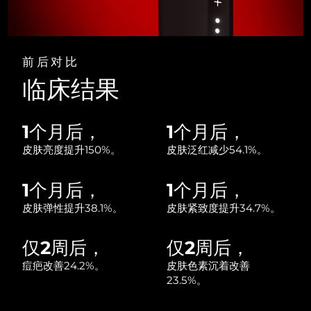
斯洛伐克
预计送达日期
8/11/26
斯洛文尼亚
预计送达日期
8/11/26
前后对比
南非
预计送达日期
8/19/26
临床结果
韩国
预计送达日期
8/13/26
1个月后，
1个月后，
西班牙
预计送达日期
8/11/26
皮肤亮度提升150%。
皮肤泛红减少54.1%。
瑞典
预计送达日期
8/11/26
1个月后，
1个月后，
皮肤弹性提升38.1%。
皮肤紧致度提升34.7%。
瑞士
预计送达日期
8/11/26
台湾
仅2周后，
仅2周后，
预计送达日期
8/16/26
痘疤改善24.2%。
皮肤色素沉着改善
泰国
预计送达日期
8/15/26
23.5%。
土耳其
预计送达日期
8/12/26