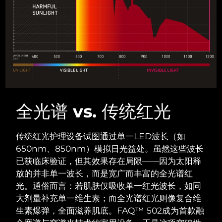
中国澳门特别行政区
预计送达日期
8/13/26
马来西亚
预计送达日期
8/14/26
马耳他
预计送达日期
8/11/26
墨西哥
预计送达日期
8/15/26
摩纳哥
全光谱 vs. 传统红光
预计送达日期
8/12/26
荷兰
预计送达日期
8/11/26
传统红光护理设备试图通过单一LED波长（如
650nm、850nm）模拟日光益处。虽然这些波长
新西兰
预计送达日期
8/11/26
已获临床验证，但其效果存在局限——因为太阳释
放的并非单一波长，而是宽广而丰富的全光谱红
挪威
预计送达日期
8/11/26
光。
通俗而言：若肌肤仅吸收单一红光波长，如同
大剂量补充单一维生素；而全光谱红光则像复合维
阿曼
预计送达日期
8/14/26
生素爆弹，全面滋养肌底。
FAQ™ 502成为首款融
菲律宾
预计送达日期
8/14/26