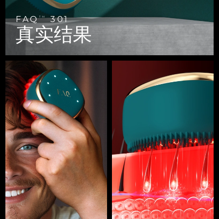
FAQ™ 101
FAQ™ 201
中国
LUNA™ 4 mini
面部提拉护理
预计送达日期
8/10/26
NEW
issa™ 4 smile
UFO™ 3 mini
Clinical anti-aging
LED mask
For young skin, T-zone
Premium anti-aging skincare
FAQ
301
TM
哥伦比亚
预计送达日期
8/14/26
真实结果
Hybrid silicone sonic toothbrush
Red light therapy device for young skin
生发
肌肤年轻化
克罗地亚
预计送达日期
8/10/26
FAQ™ 102
FAQ™ 202
LUNA™ 4 go
BEAR™ 设备
FAQ™ 301
FAQ™ 501
issa™ 4 baby
UFO™ 3 go
Advanced clinical anti-aging
LED mask
For travel or gym bag
All premium facelift devices
NEW
塞浦路斯
预计送达日期
8/11/26
LED hair strengthening scalp massager
Full-Spectrum Red Light Therapy
For ages 0-3
Portable red light therapy
捷克
预计送达日期
8/10/26
FAQ™ 103
FAQ™ 211
LUNA™ 护肤
保健品
FAQ™ Scalp Serum
FAQ™ 502
issa™ Teeth Whitening Set
面膜
Luxurious clinical anti-aging set
Anti-aging neck & décolleté LED mask
Premium cleansers & balm
丹麦
预计送达日期
8/10/26
Scalp recovery probiotic serum
Full-Spectrum Red Light Therapy
Dual LED + sonic device & 18% PAP gel
Rejuvenation & hydration
专业治疗
爱沙尼亚
预计送达日期
8/10/26
FAQ™ P1 Primer
FAQ™ 221
LUNA™ 设备
FAQ™护肤品
ISSA™ 设备
UFO™ 设备
Manuka honey primer
Anti-aging LED hand mask
芬兰
FAQ™ Red Light Serum
预计送达日期
8/10/26
All facial cleansing devices
All FAQ™ skincare
All silicone sonic toothbrushes
All deep facial hydration devices
法国
预计送达日期
8/10/26
脱毛
身体护理
FAQ™护肤品
FAQ™护肤品
PEACH™ 2 Pro Max
BEAR™ 2 body
FAQ™产品
FAQ™ skincare
法属波利尼西亚
预计送达日期
8/14/26
All FAQ™ skincare
All FAQ™ skincare