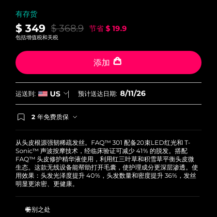
中国澳门特别行政区
预计送达日期
8/12/26
有存货
$ 349
$ 368.9
节省
$ 19.9
马来西亚
预计送达日期
8/13/26
包括增值税和关税
马耳他
预计送达日期
8/10/26
添加
墨西哥
预计送达日期
8/14/26
8/11/26
US
运送到:
预计送达日期:
摩纳哥
预计送达日期
8/11/26
2 年免费质保
荷兰
如果您在2年质保期内发现任何非人为质量问题，
预计送达日期
8/10/26
FOREO将免费为您更换产品。
从头皮根源强韧稀疏发丝。FAQ™ 301 配备20束LED红光和 T-
新西兰
预计送达日期
8/10/26
Sonic™ 声波按摩技术，经临床验证可减少 41% 的脱发。搭配
FAQ™ 头皮修护精华液使用，利用红三叶草和积雪草平衡头皮微
生态。这款无线设备能帮助打开毛囊，使护理成分更深层渗透。使
挪威
预计送达日期
8/10/26
用效果：头发光泽度提升 40%，头发数量和密度提升 36%，发丝
明显更浓密、更健康。
阿曼
预计送达日期
8/13/26
特别之处
菲律宾
预计送达日期
8/13/26