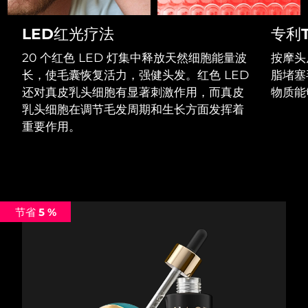
Professional IPL hair removal device
Microcurrent body toning
All hair treatments
All FAQ™ skincare
德国
预计送达日期
8/10/26
LED红光疗法
专利T
FAQ™产品
FAQ™产品
痘肌护理
眼部护理
直布罗陀
PEACH™ 2
LUNA™ 4 body
预计送达日期
8/14/26
FAQ™ products
20 个红色 LED 灯集中释放天然细胞能量波
按摩头
All anti-aging treatments
All LED treatments
ESPADA™ 2 plus
BEAR™ 2 eyes & lips
IPL hair removal
Massaging body brush
All toning treatments
长，使毛囊恢复活力，强健头发。红色 LED
脂堵塞
希腊
预计送达日期
8/10/26
Recurring acne LED therapy
Microcurrent line smoothing device
还对真皮乳头细胞有显著刺激作用，而真皮
物质能
乳头细胞在调节毛发周期和生长方面发挥着
中国香港特别行政区
预计送达日期
8/11/26
PEACH™ 2 go
SUPERCHARGED™ serum
护发
毛孔护理
重要作用。
ESPADA™ 2
IRIS™ 2
Travel-friendly IPL hair removal
Firming body serum
匈牙利
LUNA™ 4 hair
预计送达日期
8/10/26
KIWI™ derma
Acne treatment device
Rejuvenating eye massager
NEW
2-in-1 LED scalp massager
Diamond microdermabrasion .
冰岛
预计送达日期
8/11/26
PEACH™ Cooling Prep Gel
ESPADA™ Blemish Solution
眼部护肤
牙齿美白
Cooling IPL hair removal gel
节省 5 %
印度尼西亚
预计送达日期
8/8/26
FLIP™ play advanced
KIWI™
Concentrated acne gel
Advanced eye care treatment
issa™ Teeth Whitening Set
LED light hairbrush
Blackhead remover
爱尔兰
预计送达日期
8/10/26
更多的
Dual LED + sonic device & 18% PAP gel
ESPADA™ 设备
眼部护理设备
马恩岛
预计送达日期
8/12/26
LUNA™ Dual-Peptide Scalp
KIWI™ 皮肤护理
All acne treatment devices
All revitalizing eye massagers
Serum
issa™ Teeth Whitening Gel