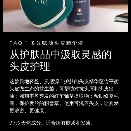
阿拉伯联合酋长国
预计送达日期
8/11/26
英国
预计送达日期
8/10/26
美国
预计送达日期
8/11/26
FAQ
多效赋源头皮精华液
TM
从护肤品中汲取灵感的
乌兹别克斯坦
预计送达日期
8/15/26
头皮护理
越南
预计送达日期
8/16/26
这款质地轻盈、灵感源自护肤的头皮精华蕴含平衡
头皮微生态的益生菌，可帮助对抗头屑和头皮出
油；强韧丰盈秀发的红车轴草提取物；帮助修复毛
囊，保护发丝的积雪草。使用可滋养头皮，让秀发
更浓密、更健康。
97% 天然成分。适合所有肤质和发质。