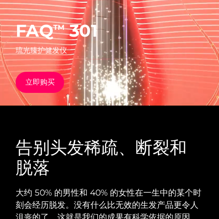
发货国家
FAQ
301
TM
美国
预计送达日期
8/11/26
FAQ™ Dual LED Panel
琉光臻护健发仪
英国
预计送达日期
8/10/26
热门产品
西班牙
预计送达日期
8/10/26
立即购买
澳大利亚
预计送达日期
8/13/26
法国
预计送达日期
8/10/26
特别优惠
畅销产品
告别头发稀疏、断裂和
德国
预计送达日期
8/10/26
脱落
加拿大
预计送达日期
8/14/26
红光疗法
大约 50% 的男性和 40% 的女性在一生中的某个时
刻会经历脱发。没有什么比无效的生发产品更令人
澳大利亚
预计送达日期
8/13/26
沮丧的了。这就是我们的成果有科学依据的原因。