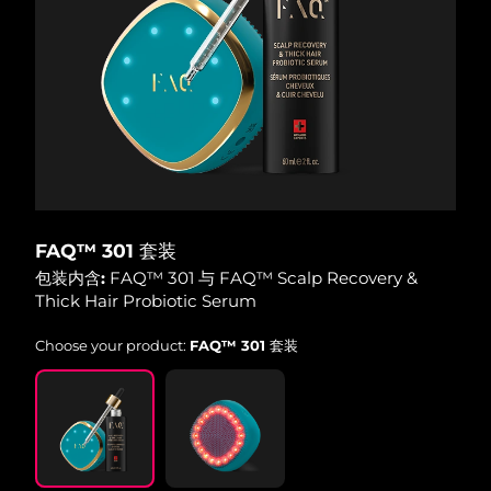
Advanced pore care essentials
以色列
预计送达日期
8/14/26
For healthy hair
18% PAP
护肤品
男士
意大利
预计送达日期
8/10/26
日本
预计送达日期
8/13/26
泽西岛
预计送达日期
8/15/26
全部购买
哈萨克斯坦
预计送达日期
8/12/26
FAQ™ 301 套装
FOREO APP
科威特
预计送达日期
8/10/26
包装内含:
FAQ™ 301 与 FAQ™ Scalp Recovery &
Thick Hair Probiotic Serum
关于我们
拉脱维亚
预计送达日期
8/10/26
Choose your product:
FAQ™ 301 套装
黎巴嫩
预计送达日期
8/11/26
立陶宛
预计送达日期
8/10/26
卢森堡
预计送达日期
8/10/26