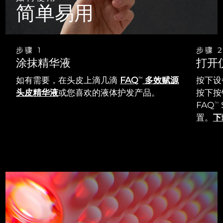
简单易用
步骤 1
步骤 
涂抹精华液
打开
如有需要，在头皮上滴几滴
FAQ
多效赋源
按下设
TM
头皮精华液
或您喜欢的液体护发产品。
按下按钮
FAQ
TM
置。
下