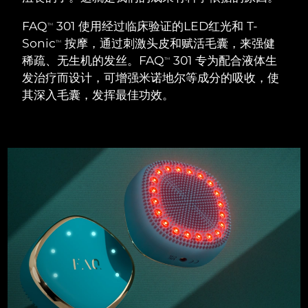
瑞典美肤护理
奥地利
预计送达日期
8/10/26
FAQ
301 使用经过临床验证的LED红光和 T-
TM
Sonic
按摩，通过刺激头皮和赋活毛囊，来强健
TM
巴林
预计送达日期
8/11/26
稀疏、无生机的发丝。FAQ
301 专为配合液体生
TM
发治疗而设计，可增强米诺地尔等成分的吸收，使
面部清洁
紧致提拉
比利时
预计送达日期
8/10/26
其深入毛囊，发挥最佳功效。
LUNA™ 4 套装
BEAR™ 2 套装
百慕大
预计送达日期
8/16/26
Anti-aging massage
Microcurrent toning
波斯尼亚和黑塞哥维那
预计送达日期
8/13/26
补水保湿
口腔护理
LUNA™ 4 Plus
BEAR™ 2 go
文莱
预计送达日期
8/15/26
UFO™ 3 套装
issa™ 4
Massage, LED heating
Microcurrent toning on-the-go
FAQ™ 抗老护理
Deep facial hydration
Hybrid silicone sonic toothbrush
保加利亚
预计送达日期
8/10/26
NEW
LUNA™ 4 Men
BEAR™ 2 eyes & lips
加拿大
预计送达日期
8/14/26
UFO™ 3 LED
issa™ 4 plus
For men, anti-aging massage
Microcurrent line smoothing device
Near-infrared and red light therapy
Smart hybrid silicone sonic toothbrush
智利
预计送达日期
8/14/26
device
抗老
LED治疗