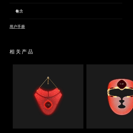
20束LED红光刺激休眠毛囊，同时强健现有发丝，防止脱发。
包含
T-Sonic™声波按摩促进血液循环，使氧气和营养物质充分输送
波兰
预计送达日期
8/11/26
至毛囊，令秀发更浓密、更长。
FAQ™ 301
637根硅胶刷毛拨开头发，清除堆积物，确保红光不受阻碍地
用户手册
葡萄牙
预计送达日期
8/10/26
FAQ™ Scalp Recovery & Thick Hair Probiotic Serum
照射到毛囊。
USB充电
暂时扩张头皮毛孔，使护发精华更深入地渗透至毛囊，从而达
波多黎各
预计送达日期
8/12/26
到最佳效果。
快速操作指南
相关产品
富含益生菌、红三叶草和积雪草成分的精华液，平衡头皮微生
基本操作手册
卡塔尔
预计送达日期
8/11/26
物群，同时强健每一根发丝。
经临床验证，短短几周内，脱发减少41%，头发数量和密度提
升36%。
留尼汪
预计送达日期
8/15/26
罗马尼亚
预计送达日期
8/10/26
俄罗斯
预计送达日期
8/18/26
沙特阿拉伯
预计送达日期
8/11/26
新加坡
预计送达日期
8/12/26