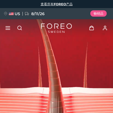
跳
查看所有FOREO产品
转
到
主
要
US
8/11/26
畅销品
内
容
新品
登录
语言
BREAKING NEWS
用户信息
English
Deutsch
Español
我的设备
FAQ™ Pure Beauty-Tech Elixir
Français
Italiano
Português
我的订单
Polski
Svenska
Русский
Türkçe
简体中文
繁體中文
我的地址
issa™ Teeth Whitening Set
我的订阅