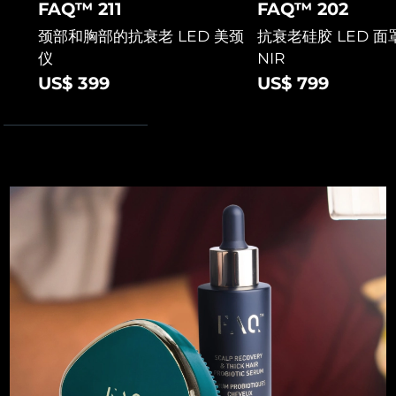
FAQ™ 211
FAQ™ 202
斯洛伐克
预计送达日期
8/10/26
颈部和胸部的抗衰老 LED 美颈
抗衰老硅胶 LED 面罩
仪
NIR
斯洛文尼亚
预计送达日期
8/10/26
US$ 399
US$ 799
南非
预计送达日期
8/18/26
韩国
预计送达日期
8/12/26
西班牙
预计送达日期
8/10/26
瑞典
预计送达日期
8/10/26
瑞士
预计送达日期
8/10/26
台湾
预计送达日期
8/15/26
泰国
预计送达日期
8/14/26
土耳其
预计送达日期
8/11/26