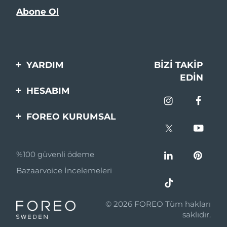
YARDIM
BIZI TAKIP
EDIN
Bi̇zi̇mle İleti̇şi̇me Geçi̇n
HESABIM
Si̇pari̇şler & Sevki̇yat
Ürün Kaydı
FOREO KURUMSAL
Garanti̇ & İade
Destek
FOREO Hakkinda
Sık Sorulan Sorular
%100 güvenli ödeme
Ortaklik Programi
Pil bilgileri
Bazaarvoice İncelemeleri
Ortaklık haberleri
MYSA
© 2026 FOREO Tüm hakları
Perakende Satış
saklıdır.
Ortakları