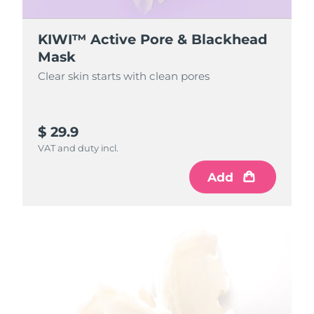
Filipinler
Tahmini teslim tarihi
8/11/26
KIWI™ Active Pore & Blackhead
Polonya
Tahmini teslim tarihi
8/9/26
Mask
Clear skin starts with clean pores
Portekiz
Tahmini teslim tarihi
8/8/26
Porto Riko
Tahmini teslim tarihi
8/10/26
$ 29.9
Katar
Tahmini teslim tarihi
8/9/26
VAT and duty incl.
Add
Reunion
Tahmini teslim tarihi
8/13/26
Romanya
Tahmini teslim tarihi
8/8/26
Rusya
Tahmini teslim tarihi
8/16/26
Suudi Arabistan
Tahmini teslim tarihi
8/9/26
Singapur
Tahmini teslim tarihi
8/10/26