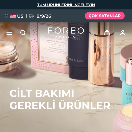
Ana
TÜM ÜRÜNLERINI INCELEYIN
içeriğe
atla
US
8/9/26
ÇOK SATANLAR
YENİ
Giriş
Dil Seçimi
BREAKING NEWS
Kullanici profi̇li̇
English
Deutsch
Español
Cihazlarım
FAQ™ Pure Beauty-Tech Elixir
CİLT BAKIMI
Français
Italiano
Português
Siparişlerim
Polski
Svenska
Русский
GEREKLİ ÜRÜNLER
Türkçe
简体中文
繁體中文
Adresim
issa™ Teeth Whitening Set
Aboneliklerim