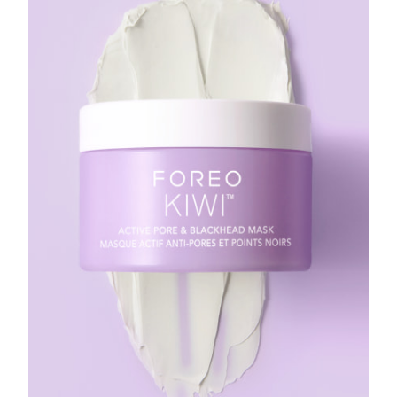
Çin Makao ÖİB
Tahmini teslim tarihi
8/10/26
Malezya
Tahmini teslim tarihi
8/11/26
Malta
Tahmini teslim tarihi
8/8/26
Meksika
Tahmini teslim tarihi
8/12/26
Monako
Tahmini teslim tarihi
8/9/26
Hollanda
Tahmini teslim tarihi
8/8/26
Yeni Zelanda
Tahmini teslim tarihi
8/8/26
Norveç
Tahmini teslim tarihi
8/8/26
Umman
Tahmini teslim tarihi
8/11/26