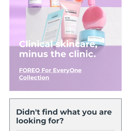
Clinical skincare,
minus the clinic.
FOREO For EveryOne
Collection
Didn't find what you are
looking for?