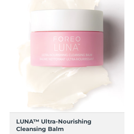
Slovakya
Tahmini teslim tarihi
8/8/26
Slovenya
Tahmini teslim tarihi
8/8/26
Güney Afrika
Tahmini teslim tarihi
8/16/26
Güney Kore
Tahmini teslim tarihi
8/10/26
İspanya
Tahmini teslim tarihi
8/8/26
İsveç
Tahmini teslim tarihi
8/8/26
İsviçre
Tahmini teslim tarihi
8/8/26
Tayvan
Tahmini teslim tarihi
8/13/26
LUNA™ Ultra-Nourishing
Tayland
Tahmini teslim tarihi
8/12/26
Cleansing Balm