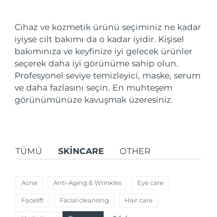
Nakliye ülkesi
Cihaz ve kozmetik ürünü seçiminiz ne kadar
Amerika Birleşik
Tahmini teslim tarihi
8/9/26
iyiyse cilt bakımı da o kadar iyidir. Kişisel
Devletleri
FAQ™ Dual LED Panel
bakımınıza ve keyfinize iyi gelecek ürünler
seçerek daha iyi görünüme sahip olun.
Birleşik Krallık
Tahmini teslim tarihi
8/8/26
POPÜLER
Profesyonel seviye temizleyici, maske, serum
İspanya
ve daha fazlasını seçin. En muhteşem
Tahmini teslim tarihi
8/8/26
görünümünüze kavuşmak üzeresiniz.
Avustralya
Tahmini teslim tarihi
8/11/26
Özel teklifler
Çok satanlar
Fransa
Tahmini teslim tarihi
8/8/26
TÜMÜ
SKINCARE
OTHER
Almanya
Tahmini teslim tarihi
8/8/26
Kanada
Tahmini teslim tarihi
8/12/26
Acne
Anti-Aging & Wrinkles
Eye care
Kırmızı Işık Terapisi
Facelift
Facial cleansing
Hair care