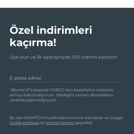
Özel indirimleri
kaçırma!
Üye olun ve ilk siparişinizde %15 indirim kazanın!
E-posta adresi
“Abone Ol”a basarak FOREO'dan pazarlama mesajları
almayı kabul ediyorum. İstediğim zaman abonelikten
çıkabileceğimi biliyorum.
Bu site reCAPTCHA tarafından koruma altındadır ve Google
Gizlilik politikası
ile
Hizmet Şartları
geçerlidir.