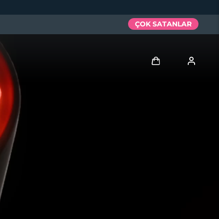
ÇOK SATANLAR
Giriş
Kullanici profi̇li̇
Cihazlarım
Siparişlerim
Adresim
Aboneliklerim