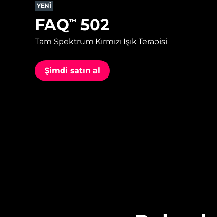
YENİ
FAQ
502
™
issa™ Teeth Whitening Set
Tam Spektrum Kırmızı Işık Terapisi
Şimdi satın al
FAQ™ Dual LED Panel
POPÜLER
Özel teklifler
Çok satanlar