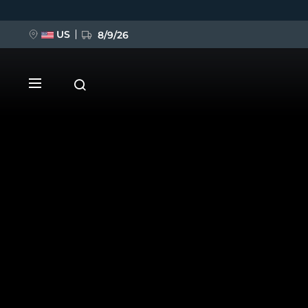
Ana
içeriğe
atla
US
8/9/26
YENİ
BREAKING NEWS
FAQ™ Pure Beauty-Tech Elixir