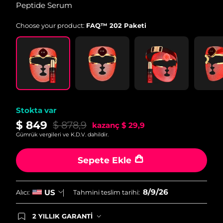
Peptide Serum
Choose your product:
FAQ™ 202 Paketi
Stokta var
$ 849
$ 878,9
kazanç
$ 29,9
Gümrük vergileri ve K.D.V. dahildir.
Sepete Ekle
8/9/26
US
Alıcı:
Tahmini teslim tarihi:
2 YILLIK GARANTİ