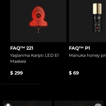
hazırlar ve desteklerken cilt bariyerini korur.
2 yıl garanti
FAQ™ 221
FAQ™ P1
Yaşlanma Karşıtı LED El
Manuka honey pr
Maskesi
$ 299
$ 69