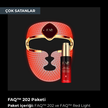
Tahmini teslim tarihi
Tayland
12/08/2026
ÇOK SATANLAR
Tahmini teslim tarihi
Türkiye
09/08/2026
Birleşik Arap
Tahmini teslim tarihi
Emirlikleri
09/08/2026
Tahmini teslim tarihi
Birleşik Krallık
08/08/2026
Amerika Birleşik
Tahmini teslim tarihi
Devletleri
09/08/2026
Tahmini teslim tarihi
Özbekistan
13/08/2026
Tahmini teslim tarihi
Vietnam
14/08/2026
FAQ™ 202 Paketi
Paket içeriği:
FAQ™ 202 ve FAQ™ Red Light