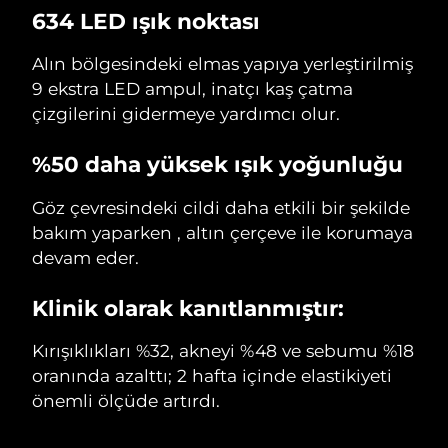
634 LED ışık noktası
Tahmini teslim tarihi
Slovenya
08/08/2026
Alın bölgesindeki elmas yapıya yerleştirilmiş
9 ekstra LED ampul, inatçı kaş çatma
Tahmini teslim tarihi
Güney Afrika
çizgilerini gidermeye yardımcı olur.
16/08/2026
Tahmini teslim tarihi
%50 daha yüksek ışık yoğunluğu
Güney Kore
10/08/2026
Göz çevresindeki cildi daha etkili bir şekilde
Tahmini teslim tarihi
İspanya
bakım yaparken , altın çerçeve ile korumaya
08/08/2026
devam eder.
Tahmini teslim tarihi
İsveç
08/08/2026
Klinik olarak kanıtlanmıştır:
Tahmini teslim tarihi
İsviçre
Kırışıklıkları %32, akneyi %48 ve sebumu %18
08/08/2026
oranında azalttı; 2 hafta içinde elastikiyeti
Tahmini teslim tarihi
önemli ölçüde artırdı.
Tayvan
13/08/2026