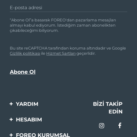
E-posta adresi
“Abone Ol”a basarak FOREO'dan pazarlama mesajları
almayı kabul ediyorum. İstediğim zaman abonelikten
çıkabileceğimi biliyorum.
Bu site reCAPTCHA tarafından koruma altındadır ve Google
Gizlilik politikası
ile
Hizmet Şartları
geçerlidir.
YARDIM
BIZI TAKIP
EDIN
Bi̇zi̇mle İleti̇şi̇me Geçi̇n
HESABIM
Si̇pari̇şler & Sevki̇yat
Ürün Kaydı
FOREO KURUMSAL