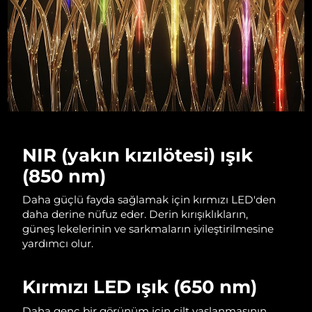
Tahmini teslim tarihi
İsrail
12/08/2026
Tahmini teslim tarihi
İtalya
08/08/2026
Tahmini teslim tarihi
Japonya
11/08/2026
Tahmini teslim tarihi
NIR (yakın kızılötesi) ışık
Jersey
13/08/2026
(850 nm)
Tahmini teslim tarihi
Kazakistan
Daha güçlü fayda sağlamak için kırmızı LED'den
10/08/2026
daha derine nüfuz eder. Derin kırışıklıkların,
güneş lekelerinin ve sarkmaların iyileştirilmesine
Tahmini teslim tarihi
Kuveyt
08/08/2026
yardımcı olur.
Tahmini teslim tarihi
Letonya
Kırmızı LED ışık (650 nm)
08/08/2026
Daha genç bir görünüm için cilt yaşlanmasının