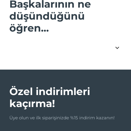
Başkalarının ne
düşündüğünü
öğren...
Özel indirimleri
kaçırma!
Üye olun ve ilk siparişinizde %15 indirim kazanın!