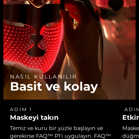
NASIL KULLANILIR
Basit ve kolay
ADIM 1
ADI
Maskeyi takın
Etkin
Temiz ve kuru bir yüzle başlayın ve
Masken
gerekirse FAQ™ P1'i uygulayın. FAQ™
düğme