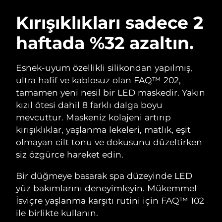
İSVEÇ GÜZELLIK RUTINI
Kırışıklıkları sadece 2
haftada %32 azaltın.
Tahmini teslim tarihi
Avustralya
11/08/2026
Yüz temizleme
Yüz sıkılaştırma
Esnek-uyum özellikli silikondan yapılmış,
Tahmini teslim tarihi
Avusturya
LUNA™ 4 seti
BEAR™ 2 seti
08/08/2026
ultra hafif ve kablosuz olan FAQ™ 202,
Anti-aging massage
Microcurrent toning
tamamen yeni nesil bir LED maskedir. Yakın
Tahmini teslim tarihi
Bahreyn
kızıl ötesi dahil 8 farklı dalga boyu
09/08/2026
mevcuttur. Maskeniz kolajeni artırıp
Nemlendirme
Ağız bakımı
LUNA™ 4 Plus
BEAR™ 2 go
kırışıklıklar, yaşlanma lekeleri, matlık, eşit
Tahmini teslim tarihi
Belçika
UFO™ 3 seti
issa™ 4
08/08/2026
Massage, LED heating
Microcurrent toning on-the-go
olmayan cilt tonu ve dokusunu düzeltirken
FAQ™ YAŞLANMA KARŞITI BAKIM
Deep facial hydration
Hybrid silicone sonic toothbrush
siz özgürce hareket edin.
Tahmini teslim tarihi
Bermuda
14/08/2026
NEW
Bir düğmeye basarak spa düzeyinde LED
LUNA™ 4 Men
BEAR™ 2 eyes & lips
UFO™ 3 LED
issa™ 4 plus
yüz bakımlarını deneyimleyin. Mükemmel
For men, anti-aging massage
Microcurrent line smoothing device
Tahmini teslim tarihi
Bosna-Hersek
Near-infrared and red light therapy
11/08/2026
İsviçre yaşlanma karşıtı rutini için FAQ™ 102
Smart hybrid silicone sonic toothbrush
device
Yaşlanma karşıtı
LED bakım
ile birlikte kullanın.
Tahmini teslim tarihi