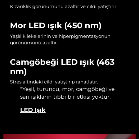
Kızarıklık görünümünü azaltır ve cildi yatıştırır.
Tahmini teslim tarihi
Hollanda
08/08/2026
Mor LED ışık (450 nm)
Tahmini teslim tarihi
Yeni Zelanda
08/08/2026
Yaşlılık lekelerinin ve hiperpigmentasyonun
görünümünü azaltır.
Tahmini teslim tarihi
Norveç
08/08/2026
Camgöbeği LED ışık (463
Tahmini teslim tarihi
Umman
nm)
11/08/2026
Stres altındaki cildi yatıştırıp rahatlatır.
Tahmini teslim tarihi
Filipinler
*Yeşil, turuncu, mor, camgöbeği ve
11/08/2026
sarı ışıkların tıbbi bir etkisi yoktur.
Tahmini teslim tarihi
Polonya
09/08/2026
LED Işık
Tahmini teslim tarihi
Portekiz
08/08/2026