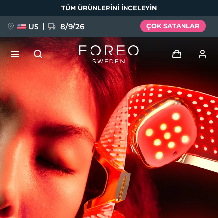
Ana
TÜM ÜRÜNLERINI INCELEYIN
içeriğe
atla
US
8/9/26
ÇOK SATANLAR
YENİ
Giriş
Dil Seçimi
BREAKING NEWS
Kullanici profi̇li̇
English
Deutsch
Español
Cihazlarım
FAQ™ Pure Beauty-Tech Elixir
Français
Italiano
Português
Siparişlerim
Polski
Svenska
Русский
Türkçe
简体中文
繁體中文
Adresim
issa™ Teeth Whitening Set
Aboneliklerim