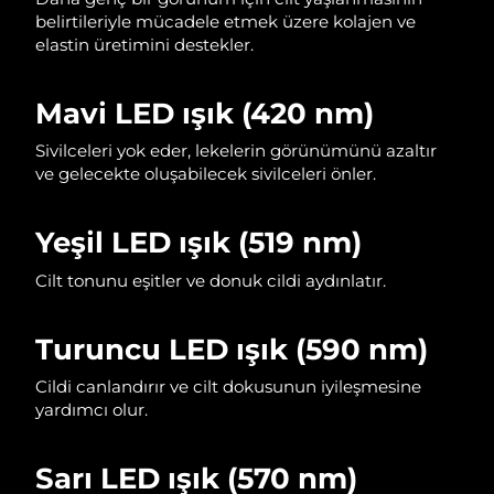
Tahmini teslim tarihi
Lübnan
09/08/2026
belirtileriyle mücadele etmek üzere kolajen ve
elastin üretimini destekler.
Tahmini teslim tarihi
Litvanya
08/08/2026
Mavi LED ışık (420 nm)
Tahmini teslim tarihi
Lüksemburg
Sivilceleri yok eder, lekelerin görünümünü azaltır
08/08/2026
ve gelecekte oluşabilecek sivilceleri önler.
Tahmini teslim tarihi
Çin Makao ÖİB
10/08/2026
Yeşil LED ışık (519 nm)
Tahmini teslim tarihi
Malezya
Cilt tonunu eşitler ve donuk cildi aydınlatır.
11/08/2026
Tahmini teslim tarihi
Malta
Turuncu LED ışık (590 nm)
08/08/2026
Cildi canlandırır ve cilt dokusunun iyileşmesine
Tahmini teslim tarihi
Meksika
yardımcı olur.
12/08/2026
Tahmini teslim tarihi
Sarı LED ışık (570 nm)
Monako
09/08/2026