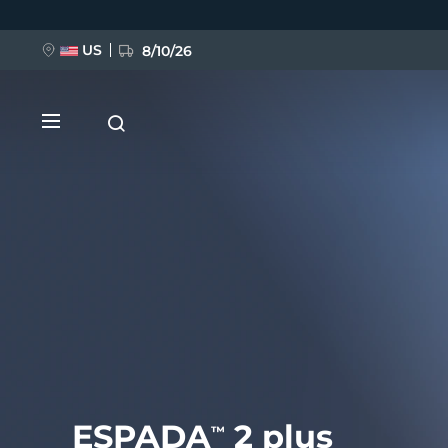
Ana
içeriğe
atla
US
8/10/26
YENİ
BREAKING NEWS
FAQ™ Pure Beauty-Tech Elixir
ESPADA
2 plus
™