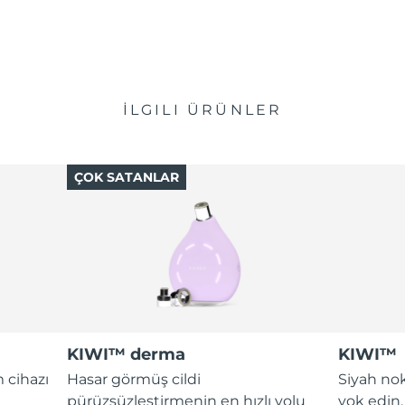
İLGILI ÜRÜNLER
ÇOK SATANLAR
KIWI™ derma
KIWI™
 cihazı
Hasar görmüş cildi
Siyah nok
pürüzsüzleştirmenin en hızlı yolu
yok edin.