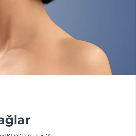
ağlar
r. ESPADA™ 2 plus, FDA