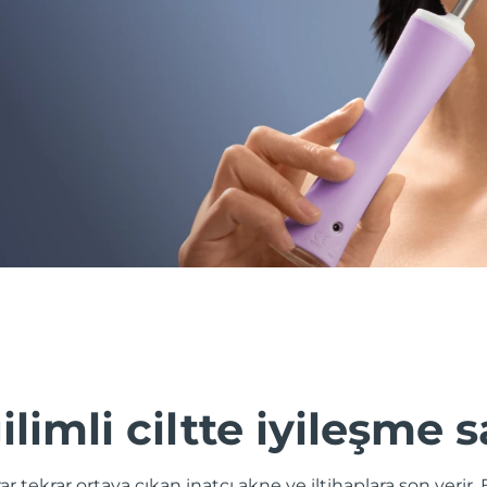
limli ciltte iyileşme s
rar tekrar ortaya çıkan inatçı akne ve iltihaplara son veri