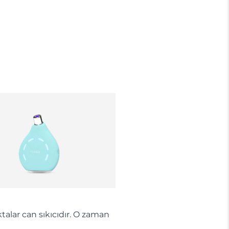
korunmaktadır. Cihazınızla ilgili herhangi bir
şikayet, arıza durumunda Garanti Belgesinde yer
alan servisimize ve merkez ofis adresimize
ürününüzü teslim edebilirsiniz. Ürününüzle alakalı
sorun tespit edildiğinde yeni bir ürünle değişimi
sağlanmakta ve adresinize gönderilmektedir.
talar can sıkıcıdır. O zaman