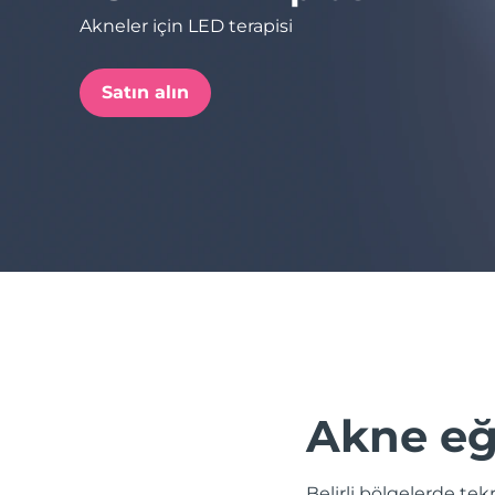
Akneler için LED terapisi
issa™ Teeth Whitening Set
Satın alın
FAQ™ Dual LED Panel
POPÜLER
Özel teklifler
Çok satanlar
Akne eği
Belirli bölgelerde tek