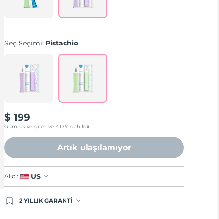
Seç Seçimi:
Pistachio
$ 199
Gümrük vergileri ve K.D.V. dahildir.
Artık ulaşılamıyor
US
Alıcı:
2 YILLIK GARANTİ
Satın aldığınız Foreo cihazı, Tüketici Kanununa
göre 2 (iki) yıl firmamız garantisi altında