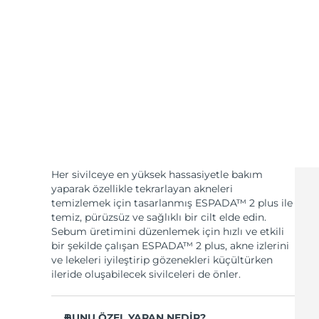
KIWI™ cilt bakımı
All acne treatment devices
All revitalizing eye massagers
Serum
issa™ Teeth Whitening Gel
Advanced pore care essentials
For healthy hair
18% PAP
Kozmetik ürünleri
Erkekler
Tüm Ürünler
Her sivilceye en yüksek hassasiyetle bakım
yaparak özellikle tekrarlayan akneleri
temizlemek için tasarlanmış ESPADA™ 2 plus ile
FOREO APP
temiz, pürüzsüz ve sağlıklı bir cilt elde edin.
Sebum üretimini düzenlemek için hızlı ve etkili
HAKKINDA
bir şekilde çalışan ESPADA™ 2 plus, akne izlerini
ve lekeleri iyileştirip gözenekleri küçültürken
ileride oluşabilecek sivilceleri de önler.
BUNU ÖZEL YAPAN NEDİR?