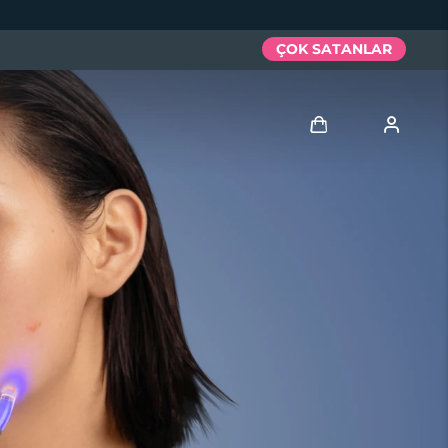
ÇOK SATANLAR
Giriş
Kullanici profi̇li̇
Cihazlarım
Siparişlerim
Adresim
Aboneliklerim