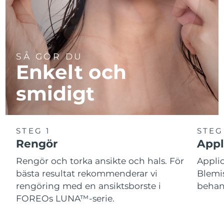
SÅ GÖR DU
Enkelt och
smidigt
STEG 1
STEG
Rengör
Appl
Rengör och torka ansikte och hals. För
Appl
bästa resultat rekommenderar vi
Blemis
rengöring med en ansiktsborste i
behand
FOREOs LUNA™-serie.