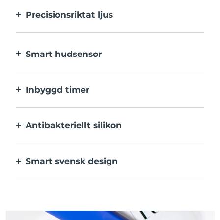
Precisionsriktat ljus
Precisionsriktat ljus ger en intensiv
behandling av varje enskild finne.
Smart hudsensor
Det blå LED-ljuset aktiveras endast när
behandlingsområdet är i kontakt med
Inbyggd timer
huden, för optimal säkerhet.
Pulserar var 30:e sekund så att du vet när
varje utslag har behandlats klart.
Antibakteriellt silikon
100% vattentätt och icke-poröst för att
motverka tillväxt och spridning av bakterier.
Smart svensk design
Sammetslen och extra skonsam mot
känslig hud, laddas med USB.