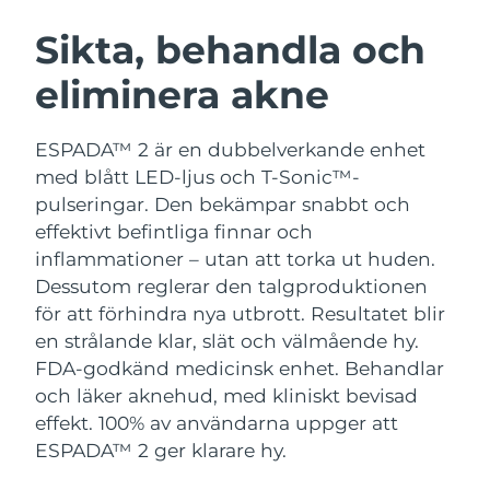
SVENSK SKÖNHETSRUTIN
Österrike
Förväntad leverans
8/9/26
Sikta, behandla och
eliminera akne
Bahrain
Förväntad leverans
8/10/26
Ansiktsrengöring
Ansiktslyft
Belgien
Förväntad leverans
8/9/26
ESPADA™ 2 är en dubbelverkande enhet
LUNA™ 4-paket
BEAR™ 2-paket
med blått LED-ljus och T-Sonic™-
Bermuda
Förväntad leverans
8/15/26
Anti-aging massage
Microcurrent toning
pulseringar. Den bekämpar snabbt och
effektivt befintliga finnar och
Bosnien och
Förväntad leverans
8/12/26
inflammationer – utan att torka ut huden.
Återfuktning
Munvård
Hercegovina
LUNA™ 4 Plus
BEAR™ 2 go
Dessutom reglerar den talgproduktionen
UFO™ 3-paket
issa™ 4
Massage, LED heating
Microcurrent toning on-the-go
för att förhindra nya utbrott. Resultatet blir
Brunei
Förväntad leverans
8/14/26
FAQ™ ANTI-AGING-BEHANDLING
Deep facial hydration
Hybrid silicone sonic toothbrush
en strålande klar, slät och välmående hy.
Bulgarien
FDA-godkänd medicinsk enhet. Behandlar
Förväntad leverans
8/9/26
NEW
LUNA™ 4 Men
BEAR™ 2 eyes & lips
och läker aknehud, med kliniskt bevisad
UFO™ 3 LED
issa™ 4 plus
Kanada
For men, anti-aging massage
Microcurrent line smoothing device
Förväntad leverans
8/13/26
effekt. 100% av användarna uppger att
Near-infrared and red light therapy
Smart hybrid silicone sonic toothbrush
ESPADA™ 2 ger klarare hy.
device
Anti-aging
LED-behandlingar
Chile
Förväntad leverans
8/13/26