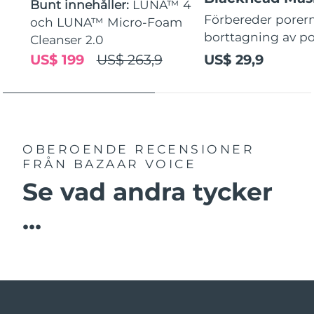
Bunt innehåller:
LUNA™ 4
Förbereder porern
och LUNA™ Micro-Foam
borttagning av p
Cleanser 2.0
US$ 199
US$ 263,9
US$ 29,9
OBEROENDE RECENSIONER
FRÅN BAZAAR VOICE
Se vad andra tycker
...