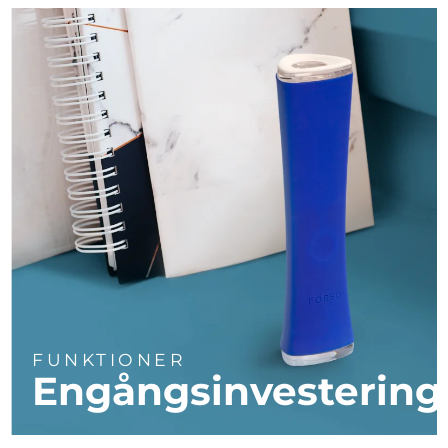
Turkiet
Förväntad leverans
8/10/26
Förenade
Förväntad leverans
8/10/26
Arabemiraten
Storbritannien
Förväntad leverans
8/9/26
USA
Förväntad leverans
8/10/26
Uzbekistan
Förväntad leverans
8/14/26
Vietnam
Förväntad leverans
8/15/26
FUNKTIONER
Engångsinvestering