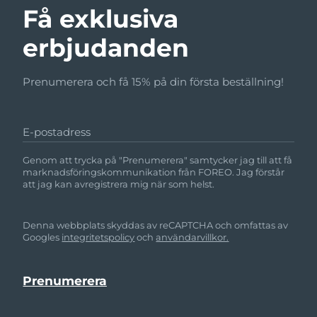
Få exklusiva
erbjudanden
Prenumerera och få 15% på din första beställning!
E-postadress
Genom att trycka på "Prenumerera" samtycker jag till att få
marknadsföringskommunikation från FOREO. Jag förstår
att jag kan avregistrera mig när som helst.
Denna webbplats skyddas av reCAPTCHA och omfattas av
Googles
integritetspolicy
och
användarvillkor.