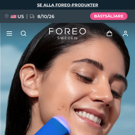
Hoppa
SE ALLA FOREO-PRODUKTER
till
huvudinnehåll
US
8/10/26
BÄSTSÄLJARE
NYHET
Logga in
Språk
BREAKING NEWS
Användarprofil
English
Deutsch
Español
Mina enheter
FAQ™ Pure Beauty-Tech Elixir
Français
Italiano
Português
Mina beställningar
Polski
Svenska
Русский
Türkçe
简体中文
繁體中文
Mina adresser
issa™ Teeth Whitening Set
Mina prenumerationer