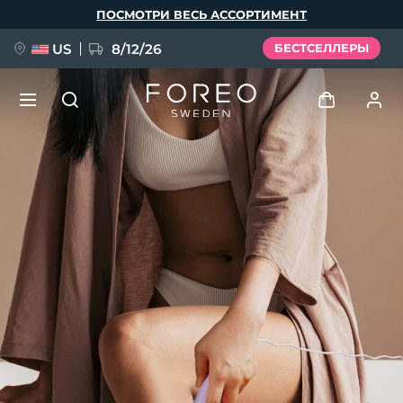
Перейти
ПОСМОТРИ ВЕСЬ АССОРТИМЕНТ
к
основному
содержанию
US
8/12/26
БЕСТСЕЛЛЕРЫ
НОВИНКА
Войти
Язык
BREAKING NEWS
Профиль пользователя
English
Deutsch
Español
Мои приборы
FAQ™ Pure Beauty-Tech Elixir
Français
Italiano
Português
Мои заказы
Polski
Svenska
Русский
Türkçe
简体中文
繁體中文
Мои адреса
issa™ Teeth Whitening Set
Мои подписки