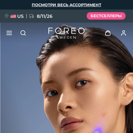
Перейти
ПОСМОТРИ ВЕСЬ АССОРТИМЕНТ
к
основному
содержанию
US
8/11/26
БЕСТСЕЛЛЕРЫ
НОВИНКА
Войти
Язык
BREAKING NEWS
Профиль пользователя
English
Deutsch
Español
Мои приборы
FAQ™ Pure Beauty-Tech Elixir
Français
Italiano
Português
Мои заказы
Polski
Svenska
Русский
Türkçe
简体中文
繁體中文
Мои адреса
issa™ Teeth Whitening Set
Мои подписки