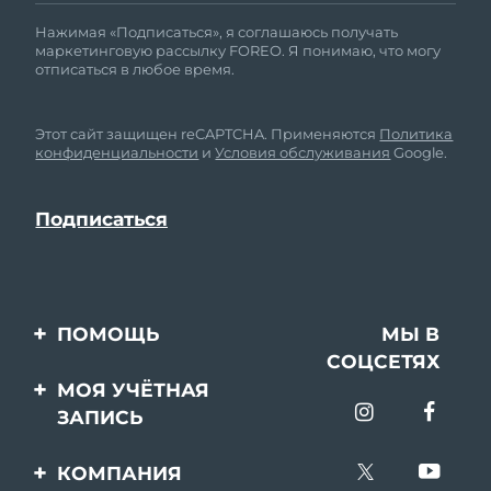
Нажимая «Подписаться», я соглашаюсь получать
маркетинговую рассылку FOREO. Я понимаю, что могу
отписаться в любое время.
Этот сайт защищен reCAPTCHA. Применяются
Политика
конфиденциальности
и
Условия обслуживания
Google.
ПОМОЩЬ
МЫ В
СОЦСЕТЯХ
Свяжитесь с нами
МОЯ УЧЁТНАЯ
ЗАПИСЬ
Заказ и доставка
Регистрация продукта
Гарантия и возврат
КОМПАНИЯ