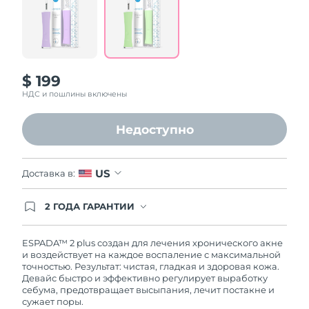
Ожидаемая дата доставки
Ливан
8/11/26
Ожидаемая дата доставки
Литва
8/10/26
$ 199
Ожидаемая дата доставки
НДС и пошлины включены
Люксембург
8/10/26
Недоступно
Ожидаемая дата доставки
Макао (САР)
8/12/26
US
Доставка в:
Ожидаемая дата доставки
Малайзия
8/13/26
2 ГОДА ГАРАНТИИ
Заказ на сайте автоматически покрывается
Ожидаемая дата доставки
Мальта
полным гарантийным обслуживанием FOREO.
8/10/26
Это означает, что если в течение 2-х лет со дня
ESPADA™ 2 plus создан для лечения хронического акне
покупки с продуктом возникнут проблемы,
и воздействует на каждое воспаление с максимальной
Ожидаемая дата доставки
Мексика
FOREO заменит его бесплатно.
точностью. Результат: чистая, гладкая и здоровая кожа.
8/14/26
Девайс быстро и эффективно регулирует выработку
себума, предотвращает высыпания, лечит постакне и
Ожидаемая дата доставки
сужает поры.
Монако