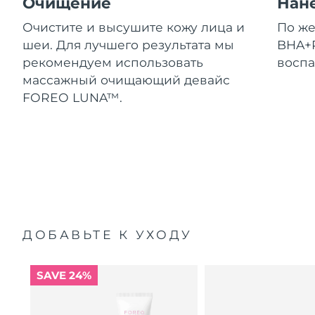
Очищение
Нан
Очистите и высушите кожу лица и
По ж
шеи. Для лучшего результата мы
BHA+P
рекомендуем использовать
воспа
массажный очищающий девайс
FOREO LUNA™.
ДОБАВЬТЕ К УХОДУ
SAVE 24%