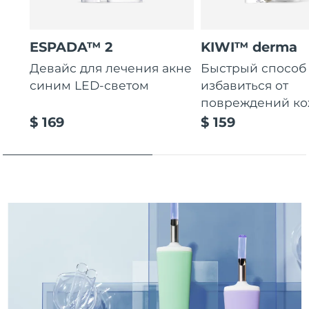
Ожидаемая дата доставки
Пуэрто-Рико
8/12/26
ESPADA™ 2
KIWI™ derma
Ожидаемая дата доставки
Катар
Девайс для лечения акне
Быстрый способ
8/11/26
синим LED-светом
избавиться от
Ожидаемая дата доставки
повреждений к
Реюньон
8/15/26
$ 169
$ 159
Ожидаемая дата доставки
Румыния
8/10/26
Ожидаемая дата доставки
Россия
8/18/26
Ожидаемая дата доставки
Саудовская Аравия
8/11/26
Ожидаемая дата доставки
Сингапур
8/12/26
Ожидаемая дата доставки