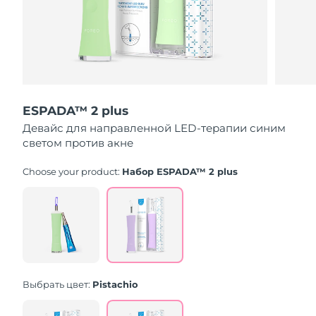
8/12/26
Ожидаемая дата доставки
Израиль
8/14/26
Ожидаемая дата доставки
Италия
8/10/26
ESPADA™ 2 plus
Ожидаемая дата доставки
Япония
Девайс для направленной LED-терапии синим
8/13/26
светом против акне
Ожидаемая дата доставки
Джерси
8/15/26
Choose your product:
Набор ESPADA™ 2 plus
Ожидаемая дата доставки
Казахстан
8/12/26
Ожидаемая дата доставки
Кувейт
8/10/26
Выбрать цвет:
Pistachio
Ожидаемая дата доставки
Латвия
8/10/26