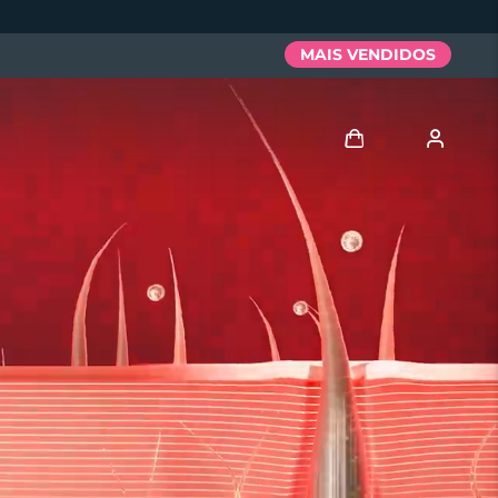
MAIS VENDIDOS
Entrar
Perfil de usuário
Meus aparelhos
Meus pedidos
Meus endereços
As minhas subscrições