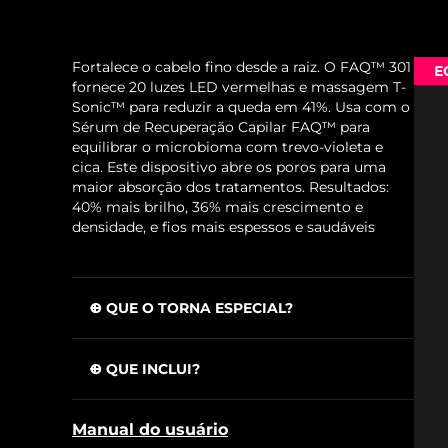
Fortalece o cabelo fino desde a raiz. O FAQ™ 301
E
fornece 20 luzes LED vermelhas e massagem T-
Sonic™ para reduzir a queda em 41%. Usa com o
Sérum de Recuperação Capilar FAQ™ para
equilibrar o microbioma com trevo-violeta e
cica. Este dispositivo abre os poros para uma
maior absorção dos tratamentos. Resultados:
40% mais brilho, 36% mais crescimento e
densidade, e fios mais espessos e saudáveis
O QUE O TORNA ESPECIAL?
As 20 luzes LED vermelhas estimulam
folículos dormentes e fortalecem o cabelo
O QUE INCLUI?
para prevenir a queda.
FAQ™ 301
A massagem T-Sonic™ aumenta o fluxo
Manual do usuário
sanguíneo para que oxigénio e nutrientes
FAQ™ Scalp Recovery & Thick Hair Probiotic