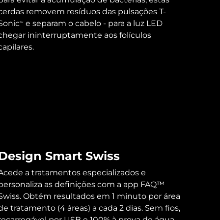
cerdas removem resíduos das pulsações T-
Sonic
e separam o cabelo - para a luz LED
TM
chegar ininterruptamente aos folículos
capilares.
Design Smart Swiss
Acede a tratamentos especializados e
personaliza as definições com a app FAQ™
Swiss. Obtém resultados em 1 minuto por área
de tratamento (4 áreas) a cada 2 dias. Sem fios,
recarregável por USB e 100% à prova de água