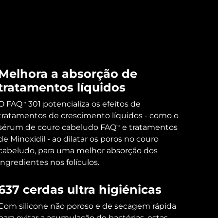
Melhora a absorção de
tratamentos líquidos
O FAQ
301 potencializa os efeitos de
TM
tratamentos de crescimento líquidos - como o
sérum de couro cabeludo FAQ
e tratamentos
TM
de Minoxidil - ao dilatar os poros no couro
cabeludo, para uma melhor absorção dos
ingredientes nos folículos.
637 cerdas ultra higiénicas
Com silicone não poroso e de secagem rápida
para evitar a acumulação de bactérias, estas