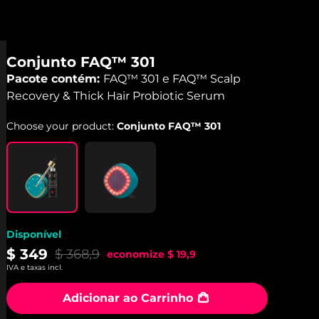
Conjunto FAQ™ 301
Pacote contém:
FAQ™ 301 e FAQ™ Scalp
Recovery & Thick Hair Probiotic Serum
Choose your product:
Conjunto FAQ™ 301
Disponível
$ 349
$ 368,9
economize
$ 19,9
IVA e taxas incl.
Adicionar ao Carrinho