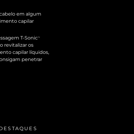
 cabelo em algum
imento capilar
massagem T-Sonic
TM
 revitalizar os
nto capilar líquidos,
consigam penetrar
DESTAQUES