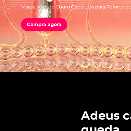
Massajador de Couro Cabeludo para Reforço d
issa™ Teeth Whitening Set
Compra agora
FAQ™ Dual LED Panel
POPULAR
Ofertas especiais
Bestsellers
Adeus c
queda