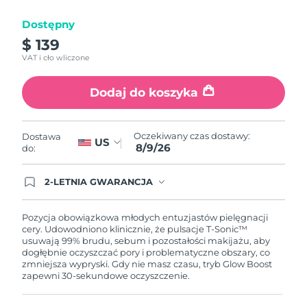
Oczekiwany czas dostawy
Portoryko
11/08/2026
Dostępny
$ 139
Oczekiwany czas dostawy
Katar
VAT i cło wliczone
10/08/2026
Oczekiwany czas dostawy
Dodaj do koszyka
Reunion
14/08/2026
Oczekiwany czas dostawy
Oczekiwany czas dostawy:
Rumunia
Dostawa
US
09/08/2026
8/9/26
do:
Oczekiwany czas dostawy
Rosja
2-LETNIA GWARANCJA
17/08/2026
Dzisiejsze zamówienie uprawnia do korzystania z
pełnej gwarancji FOREO. Oznacza to, że w
Oczekiwany czas dostawy
przypadku wystąpienia problemów w ciągu 2 lat
Pozycja obowiązkowa młodych entuzjastów pielęgnacji
Arabia Saudyjska
10/08/2026
od zakupu, FOREO bezpłatnie wymieni produkt.
cery. Udowodniono klinicznie, że pulsacje T-Sonic™
usuwają 99% brudu, sebum i pozostałości makijażu, aby
dogłębnie oczyszczać pory i problematyczne obszary, co
Oczekiwany czas dostawy
Singapur
zmniejsza wypryski. Gdy nie masz czasu, tryb Glow Boost
11/08/2026
zapewni 30-sekundowe oczyszczenie.
Oczekiwany czas dostawy
Słowacja