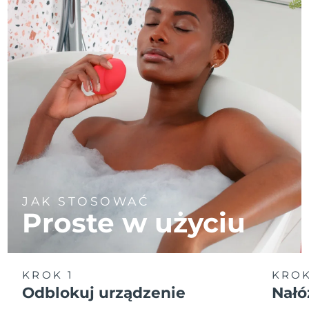
JAK STOSOWAĆ
Proste w użyciu
KROK 1
KROK
Odblokuj urządzenie
Nałó