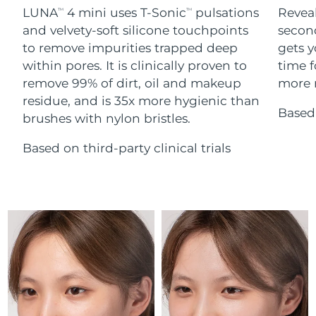
Serum
Gibraltar
All revitalizing eye massagers
issa™ Teeth Whitening Gel
13/08/2026
LUNA
4 mini uses T-Sonic
pulsations
Reveal
TM
TM
Advanced pore care essentials
For healthy hair
18% PAP
and velvety-soft silicone touchpoints
secon
Kosmetyki
Mężczyźni
Oczekiwany czas dostawy
Grecja
to remove impurities trapped deep
gets y
09/08/2026
within pores. It is clinically proven to
time f
remove 99% of dirt, oil and makeup
more r
SRA Hongkong
Oczekiwany czas dostawy
(Chiny)
10/08/2026
residue, and is 35x more hygienic than
Based 
brushes with nylon bristles.
Kupuj
Oczekiwany czas dostawy
Węgry
09/08/2026
Based on third-party clinical trials
Oczekiwany czas dostawy
Islandia
FOREO APP
10/08/2026
O NAS
Oczekiwany czas dostawy
Indonezja
07/08/2026
Oczekiwany czas dostawy
Irlandia
09/08/2026
Oczekiwany czas dostawy
Wyspa Man
11/08/2026