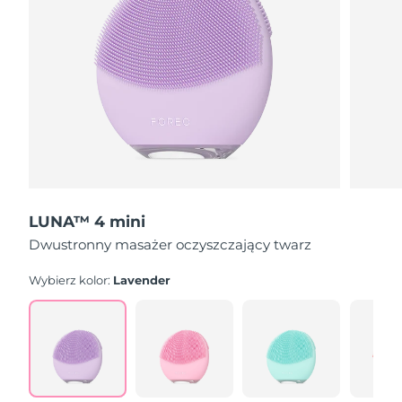
Oczekiwany czas dostawy
Holandia
09/08/2026
Oczekiwany czas dostawy
Nowa Zelandia
09/08/2026
Oczekiwany czas dostawy
Norwegia
09/08/2026
Oczekiwany czas dostawy
Oman
12/08/2026
LUNA™ 4 mini
Dwustronny masażer oczyszczający twarz
Oczekiwany czas dostawy
Filipiny
12/08/2026
Wybierz kolor:
Lavender
Oczekiwany czas dostawy
Polska
10/08/2026
Oczekiwany czas dostawy
Portugalia
09/08/2026