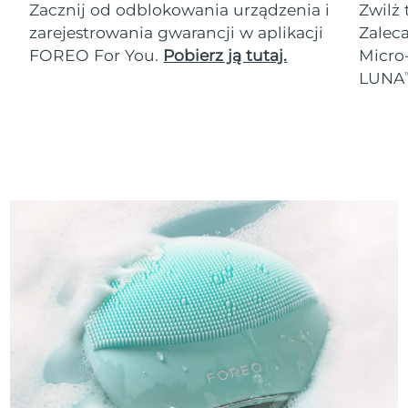
Zacznij od odblokowania urządzenia i
Zwilż 
zarejestrowania gwarancji w aplikacji
Zalec
FOREO For You.
Pobierz ją tutaj.
Micro
LUNA
T