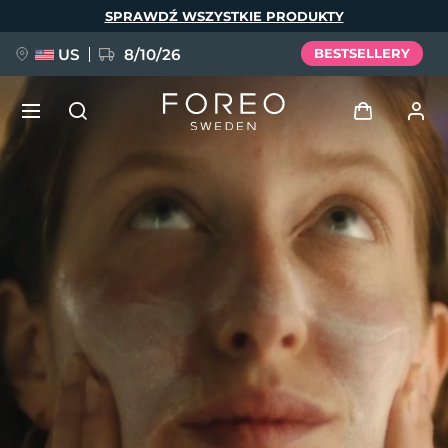
Przejdź
SPRAWDŹ WSZYSTKIE PRODUKTY
do
treści
US
8/10/26
BESTSELLERY
NOWOŚĆ
Zaloguj
Język
BREAKING NEWS
Profil użytkownika
English
Deutsch
Español
Moje urządzenia
FAQ™ Pure Beauty-Tech Elixir
Français
Italiano
Português
Moje zamówienia
Polski
Svenska
Русский
Türkçe
简体中文
繁體中文
Moje adresy
issa™ Teeth Whitening Set
Moje subskrypcje