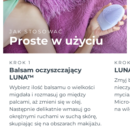
JAK STOSOWAĆ
Proste w użyciu
KROK 1
KROK
Balsam oczyszczający
LUNA
LUNA™
Zmyj 
Wybierz ilość balsamu o wielkości
nieczy
migdała i rozmasuj go między
mycia
palcami, aż zmieni się w olej.
Micro
Następnie delikatnie wmasuj go
na wil
okrężnymi ruchami w suchą skórę,
skupiając się na obszarach makijażu.