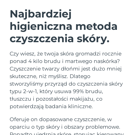
SZWEDZKI RUTYNA PIELĘGNACJI
URODY
Najbardziej
higieniczna metoda
Oczekiwany czas dostawy
Australia
8/11/26
czyszczenia skóry.
Oczekiwany czas dostawy
Oczyszczanie twarzy
Lifting twarzy
Austria
8/8/26
LUNA™ 4 zestaw
BEAR™ 2 zestaw
Czy wiesz, że twoja skóra gromadzi rocznie
Oczekiwany czas dostawy
Bahrajn
ponad 4 kilo brudu i martwego naskórka?
Anti-aging massage
Microcurrent toning
8/9/26
Czyszczenie twarzy dłońmi jest dużo mniej
Pielęgnacja jamy
skuteczne, niż myślisz. Dlatego
Oczekiwany czas dostawy
Nawilżenie
ustnej
Belgia
8/8/26
LUNA™ 4 Plus
BEAR™ 2 go
stworzyliśmy przyrząd do czyszczenia skóry
UFO™ 3 zestaw
issa™ 4
typu 2-w-1, który usuwa 99% brudu,
Massage, LED heating
Microcurrent toning on-the-go
Oczekiwany czas dostawy
FAQ™ ZABIEG ANTI-AGING
Bermudy
Deep facial hydration
Hybrid silicone sonic toothbrush
tłuszczu i pozostałości makijażu, co
8/14/26
potwierdzają badania kliniczne.
NEW
Bośnia i
LUNA™ 4 Men
BEAR™ 2 eyes & lips
Oczekiwany czas dostawy
UFO™ 3 LED
Oferuje on dopasowane czyszczenie, w
Hercegowina
8/11/26
issa™ 4 plus
For men, anti-aging massage
Microcurrent line smoothing device
Near-infrared and red light therapy
oparciu o typ skóry i obszary problemowe.
Smart hybrid silicone sonic toothbrush
device
Anti-aging
Zabiegi LED
Oczekiwany czas dostawy
Ponadto ujędrnia skórę, stosując kierowany