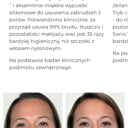
Serum
Gibraltar
All revitalizing eye massagers
issa™ Teeth Whitening Gel
8/12/26
i aksamitnie miękkie wypustki
zbilan
TM
Advanced pore care essentials
For healthy hair
18% PAP
silikonowe do usuwania zabrudzeń z
Tryb c
Kosmetyki
Mężczyźni
Oczekiwany czas dostawy
Grecja
porów. Potwierdzono klinicznie, że
- do r
8/8/26
przyrząd usuwa 99% brudu, tłuszczu i
pozio
pozostałości makijażu oraz jest 35 razy
Sonic
SRA Hongkong
T
Oczekiwany czas dostawy
(Chiny)
8/9/26
bardziej higieniczny, niż szczotki z
bardz
włosiem nylonowym.
Kupuj
Na po
Oczekiwany czas dostawy
Węgry
8/8/26
Na podstawie badań klinicznych
podmi
podmiotu zewnętrznego
Oczekiwany czas dostawy
Islandia
FOREO APP
8/9/26
O NAS
Oczekiwany czas dostawy
Indonezja
8/6/26
Oczekiwany czas dostawy
Irlandia
8/8/26
Oczekiwany czas dostawy
Wyspa Man
8/10/26