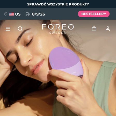
Przejdź
SPRAWDŹ WSZYSTKIE PRODUKTY
do
treści
US
8/9/26
BESTSELLERY
NOWOŚĆ
Zaloguj
Język
BREAKING NEWS
Profil użytkownika
English
Deutsch
Español
Moje urządzenia
FAQ™ Pure Beauty-Tech Elixir
Français
Italiano
Português
Moje zamówienia
Polski
Svenska
Русский
Türkçe
简体中文
繁體中文
Moje adresy
issa™ Teeth Whitening Set
Moje subskrypcje