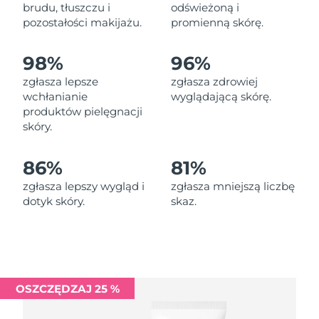
Oczekiwany czas dostawy
brudu, tłuszczu i
odświeżoną i
Liban
8/9/26
pozostałości makijażu.
promienną skórę.
Oczekiwany czas dostawy
Litwa
98%
96%
8/8/26
zgłasza lepsze
zgłasza zdrowiej
Oczekiwany czas dostawy
wchłanianie
wyglądającą skórę.
Luksemburg
8/8/26
produktów pielęgnacji
skóry.
Oczekiwany czas dostawy
SRA Makau (Chiny)
8/10/26
86%
81%
Oczekiwany czas dostawy
Malezja
zgłasza lepszy wygląd i
zgłasza mniejszą liczbę
8/11/26
dotyk skóry.
skaz.
Oczekiwany czas dostawy
Malta
8/8/26
Oczekiwany czas dostawy
Meksyk
8/12/26
OSZCZĘDZAJ 25 %
Oczekiwany czas dostawy
Monako
8/9/26