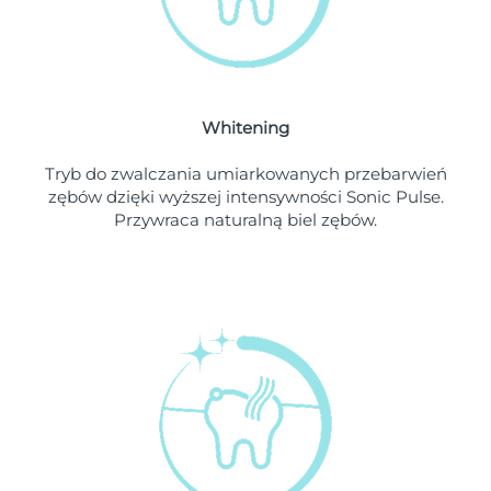
Oczekiwany czas dostawy
Liban
8/11/26
Oczekiwany czas dostawy
Litwa
8/10/26
Whitening
Oczekiwany czas dostawy
Luksemburg
8/10/26
Tryb do zwalczania umiarkowanych przebarwień
zębów dzięki wyższej intensywności Sonic Pulse.
Oczekiwany czas dostawy
SRA Makau (Chiny)
Przywraca naturalną biel zębów.
8/12/26
Oczekiwany czas dostawy
Malezja
8/13/26
Oczekiwany czas dostawy
Malta
8/10/26
Oczekiwany czas dostawy
Meksyk
8/14/26
Oczekiwany czas dostawy
Monako
8/11/26