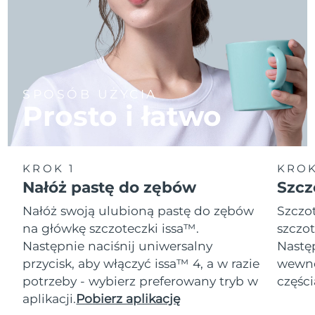
SPOSÓB UŻYCIA
Prosto i łatwo
KROK 1
KROK
Nałóż pastę do zębów
Szcz
Nałóż swoją ulubioną pastę do zębów
Szczot
na główkę szczoteczki issa™.
szczot
Następnie naciśnij uniwersalny
Następ
przycisk, aby włączyć issa™ 4, a w razie
wewnę
potrzeby - wybierz preferowany tryb w
części
aplikacji.
Pobierz aplikację