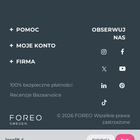
POMOC
OBSERWUJ
NAS
Kontakt
MOJE KONTO
Zamówienia & Wysyłka
Rejestracja produktu
FIRMA
Gwarancja & Zwroty
Pomoc
O nas
Pytania i odpowiedzi
100% bezpieczne płatności
Program partnerski
Informacje o baterii
Recenzje Bazaarvoice
Wiadomości
partnerskie
© 2026 FOREO Wszelkie prawa
MYSA
zastrzeżone
Dystrybutorzy
issa™ 4
Kolekcja
Kup