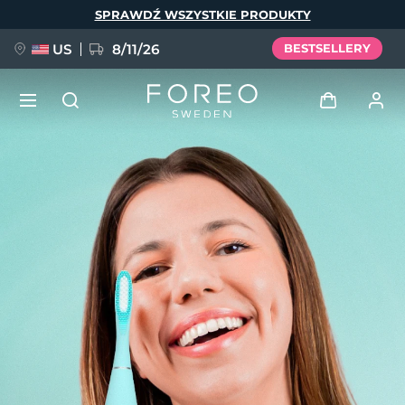
Przejdź
SPRAWDŹ WSZYSTKIE PRODUKTY
do
treści
US
8/11/26
BESTSELLERY
NOWOŚĆ
Zaloguj
Język
BREAKING NEWS
Profil użytkownika
English
Deutsch
Español
Moje urządzenia
FAQ™ Pure Beauty-Tech Elixir
Français
Italiano
Português
Moje zamówienia
Polski
Svenska
Русский
Türkçe
简体中文
繁體中文
Moje adresy
issa™ Teeth Whitening Set
Moje subskrypcje