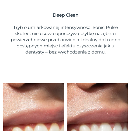
Oczekiwany czas dostawy
Portoryko
8/12/26
Deep Clean
Oczekiwany czas dostawy
Katar
8/11/26
Tryb o umiarkowanej intensywności Sonic Pulse
skutecznie usuwa uporczywą płytkę nazębną i
Oczekiwany czas dostawy
powierzchniowe przebarwienia. Idealny do trudno
Reunion
8/15/26
dostępnych miejsc i efektu czyszczenia jak u
dentysty – bez wychodzenia z domu.
Oczekiwany czas dostawy
Rumunia
8/10/26
Oczekiwany czas dostawy
Rosja
8/18/26
Oczekiwany czas dostawy
Arabia Saudyjska
8/11/26
Oczekiwany czas dostawy
Singapur
8/12/26
Oczekiwany czas dostawy
Słowacja