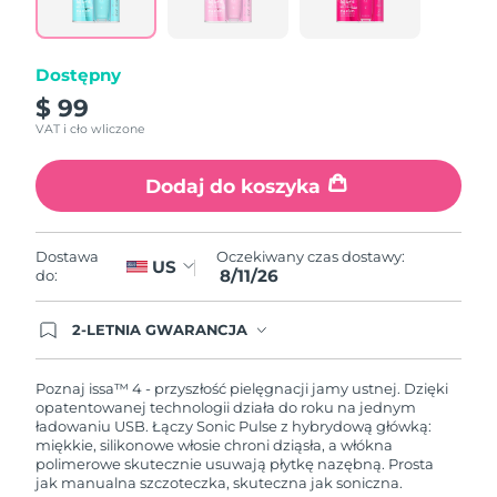
Dostępny
$ 99
VAT i cło wliczone
Dodaj do koszyka
Oczekiwany czas dostawy:
Dostawa
US
8/11/26
do:
2-LETNIA GWARANCJA
Dzisiejsze zamówienie uprawnia do korzystania z
pełnej gwarancji FOREO. Oznacza to, że w
przypadku wystąpienia problemów w ciągu 2 lat
Poznaj issa™ 4 - przyszłość pielęgnacji jamy ustnej. Dzięki
od zakupu, FOREO bezpłatnie wymieni produkt.
opatentowanej technologii działa do roku na jednym
ładowaniu USB. Łączy Sonic Pulse z hybrydową główką:
miękkie, silikonowe włosie chroni dziąsła, a włókna
polimerowe skutecznie usuwają płytkę nazębną. Prosta
jak manualna szczoteczka, skuteczna jak soniczna.