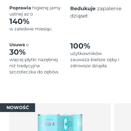
Oczekiwany czas dostawy
Poprawia
higienę jamy
Redukuje
zapalenie
Tajlandia
8/14/26
ustnej aż o
dziąseł.
140%
Oczekiwany czas dostawy
Turcja
w zaledwie miesiąc.
8/11/26
Zjednoczone Emiraty
Oczekiwany czas dostawy
100%
Usuwa
o
Arabskie
8/11/26
30%
użytkowników
więcej płytki nazębnej
zauważa bielsze zęby i
Oczekiwany czas dostawy
Wielka Brytania
niż tradycyjna
zdrowsze dziąsła.
8/10/26
szczoteczka do zębów.
Oczekiwany czas dostawy
Stany Zjednoczone
8/11/26
Oczekiwany czas dostawy
Uzbekistan
8/15/26
NOWOŚĆ
Oczekiwany czas dostawy
Wietnam
8/16/26