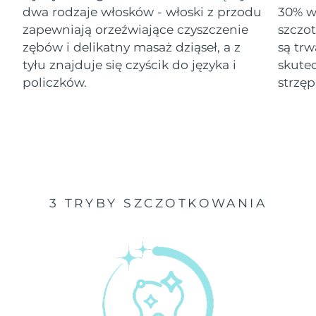
dwa rodzaje włosków - włoski z przodu
30% wi
Oczekiwany czas dostawy
zapewniają orzeźwiające czyszczenie
szczo
Izrael
8/14/26
zębów i delikatny masaż dziąseł, a z
są tr
tyłu znajduje się czyścik do języka i
skute
Oczekiwany czas dostawy
Włochy
8/10/26
policzków.
strzęp
Oczekiwany czas dostawy
Japonia
8/13/26
Oczekiwany czas dostawy
Jersey
8/15/26
Oczekiwany czas dostawy
Kazachstan
3 TRYBY SZCZOTKOWANIA
8/12/26
Oczekiwany czas dostawy
Kuwejt
8/10/26
Oczekiwany czas dostawy
Łotwa
8/10/26