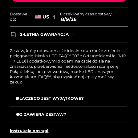
Oczekiwany czas dostawy:
Dostawa
US
8/9/26
do:
2-LETNIA GWARANCJA
Dzisiejsze zamówienie uprawnia do korzystania z
pełnej gwarancji FOREO. Oznacza to, że w
przypadku wystąpienia problemów w ciągu 2 lat
Zestaw, który udowadnia, że idealne duo może zmienić
od zakupu, FOREO bezpłatnie wymieni produkt.
pielęgnację. Maska LED FAQ™ 202 z 8 długościami fal (NIR
+ 7 LED) i dodatkowymi diodami na czole działa na
zmarszczki, przebarwienia, niedoskonałości i szarą cerę.
Połącz lekką, bezprzewodową maskę LED z naszymi
kosmetykami FAQ™, aby uzyskać najlepszy możliwy
zakup.
DLACZEGO JEST WYJĄTKOWE?
Klinicznie potwierdzone: zmarszczki mniej widoczne o
32% w 2 tygodnie.
CO ZAWIERA ZESTAW?
Klinicznie potwierdzone: znacząca poprawa jędrności i
Silikonowa maseczka LED na twarz FAQ™ 202
elastyczności skóry już po 2 tygodniach.
Instrukcja obsługi
FAQ™ Red Light Peptide Serum
Redukuje trądzik o 48% i produkcję sebum o 18% w