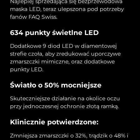
Najlepiej sprzedająca się bezprzewodowa
8/8/26
maska LED, teraz ulepszona pod potrzeby
Oczekiwany czas dostawy
Słowenia
fanów FAQ Swiss.
8/8/26
634 punkty świetlne LED
Republika
Oczekiwany czas dostawy
Południowej Afryki
8/16/26
Dodatkowe 9 diod LED w diamentowej
strefie czoła, aby zredukować uporczywe
Oczekiwany czas dostawy
Korea Południowa
8/10/26
zmarszczki mimiczne, oraz dodatkowe
punkty LED.
Oczekiwany czas dostawy
Hiszpania
8/8/26
Światło o 50% mocniejsze
Oczekiwany czas dostawy
Szwecja
8/8/26
Skuteczniejsze działanie na okolice oczu
przy jednoczesnej ochronie złotą ramką.
Oczekiwany czas dostawy
Szwajcaria
8/8/26
Klinicznie potwierdzone:
Oczekiwany czas dostawy
Tajwan
8/13/26
Zmniejsza zmarszczki o 32%, trądzik o 48% i