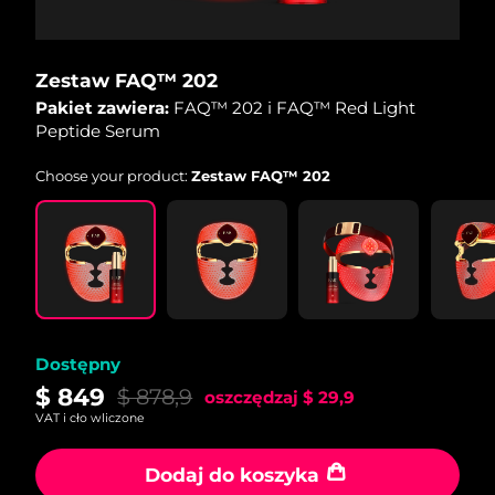
Zestaw FAQ™ 202
Pakiet zawiera:
FAQ™ 202 i FAQ™ Red Light
Peptide Serum
Choose your product:
Zestaw FAQ™ 202
Dostępny
$ 849
$ 878,9
oszczędzaj
$ 29,9
VAT i cło wliczone
Dodaj do koszyka