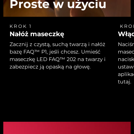
Proste w użyciu
KROK 1
KRO
Nałóż maseczkę
Włą
Zacznij z czystą, suchą twarzą i nałóż
Naciśn
bazę FAQ™ P1, jeśli chcesz. Umieść
masecz
maseczkę LED FAQ™ 202 na twarzy i
nacisk
zabezpiecz ją opaską na głowę.
ustaw
aplik
tutaj.