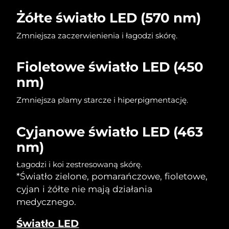
Żółte światło LED (570 nm)
Oczekiwany czas dostawy
Holandia
8/8/26
Zmniejsza zaczerwienienia i łagodzi skórę.
Oczekiwany czas dostawy
Nowa Zelandia
8/8/26
Fioletowe światło LED (450
nm)
Oczekiwany czas dostawy
Norwegia
8/8/26
Zmniejsza plamy starcze i hiperpigmentację.
Oczekiwany czas dostawy
Oman
8/11/26
Cyjanowe światło LED (463
nm)
Oczekiwany czas dostawy
Filipiny
8/11/26
Łagodzi i koi zestresowaną skórę.
Oczekiwany czas dostawy
*Światło zielone, pomarańczowe, fioletowe,
Polska
8/9/26
cyjan i żółte nie mają działania
medycznego.
Oczekiwany czas dostawy
Portugalia
8/8/26
Światło LED