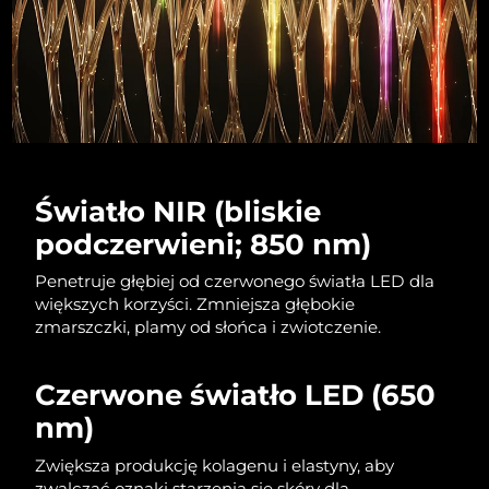
Oczekiwany czas dostawy
Izrael
8/12/26
Oczekiwany czas dostawy
Włochy
8/8/26
Oczekiwany czas dostawy
Japonia
8/11/26
Światło NIR (bliskie
podczerwieni; 850 nm)
Oczekiwany czas dostawy
Jersey
8/13/26
Penetruje głębiej od czerwonego światła LED dla
Oczekiwany czas dostawy
większych korzyści. Zmniejsza głębokie
Kazachstan
8/10/26
zmarszczki, plamy od słońca i zwiotczenie.
Oczekiwany czas dostawy
Kuwejt
8/8/26
Czerwone światło LED (650
nm)
Oczekiwany czas dostawy
Łotwa
8/8/26
Zwiększa produkcję kolagenu i elastyny, aby
zwalczać oznaki starzenia się skóry dla