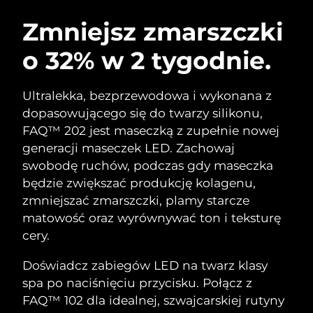
SZWEDZKI RUTYNA PIELĘGNACJI
URODY
Zmniejsz zmarszczki
o 32% w 2 tygodnie.
Oczekiwany czas dostawy
Australia
8/11/26
Oczekiwany czas dostawy
Ultralekka, bezprzewodowa i wykonana z
Oczyszczanie twarzy
Lifting twarzy
Austria
8/8/26
dopasowującego się do twarzy silikonu,
LUNA™ 4 zestaw
BEAR™ 2 zestaw
FAQ™ 202 jest maseczką z zupełnie nowej
Oczekiwany czas dostawy
Bahrajn
Anti-aging massage
Microcurrent toning
generacji maseczek LED. Zachowaj
8/9/26
swobodę ruchów, podczas gdy maseczka
Pielęgnacja jamy
Oczekiwany czas dostawy
Nawilżenie
ustnej
będzie zwiększać produkcję kolagenu,
Belgia
8/8/26
LUNA™ 4 Plus
BEAR™ 2 go
zmniejszać zmarszczki, plamy starcze
UFO™ 3 zestaw
issa™ 4
Massage, LED heating
Microcurrent toning on-the-go
matowość oraz wyrównywać ton i teksturę
Oczekiwany czas dostawy
FAQ™ ZABIEG ANTI-AGING
Bermudy
Deep facial hydration
Hybrid silicone sonic toothbrush
8/14/26
cery.
NEW
Bośnia i
LUNA™ 4 Men
BEAR™ 2 eyes & lips
Doświadcz zabiegów LED na twarz klasy
Oczekiwany czas dostawy
UFO™ 3 LED
Hercegowina
8/11/26
issa™ 4 plus
spa po naciśnięciu przycisku. Połącz z
For men, anti-aging massage
Microcurrent line smoothing device
Near-infrared and red light therapy
Smart hybrid silicone sonic toothbrush
FAQ™ 102 dla idealnej, szwajcarskiej rutyny
device
Anti-aging
Zabiegi LED
Oczekiwany czas dostawy