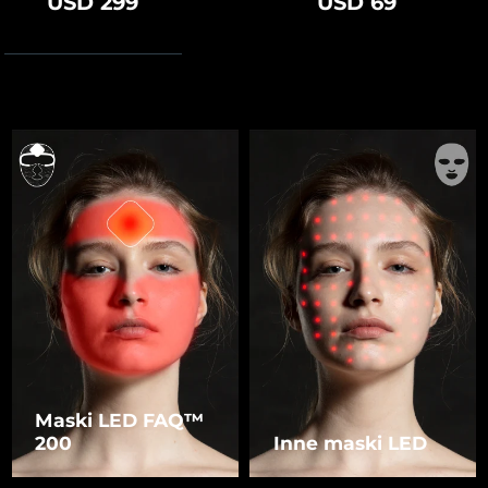
USD 299
USD 69
Maski LED FAQ™
200
Inne maski LED