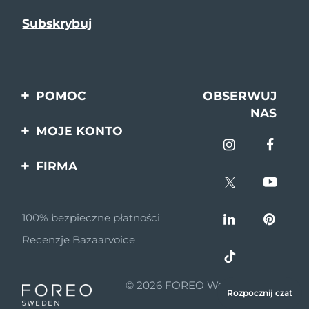
POMOC
OBSERWUJ
NAS
Kontakt
MOJE KONTO
Zamówienia & Wysyłka
Rejestracja produktu
FIRMA
Gwarancja & Zwroty
Pomoc
O nas
Pytania i odpowiedzi
100% bezpieczne płatności
Program partnerski
Informacje o baterii
Recenzje Bazaarvoice
Wiadomości
partnerskie
© 2026 FOREO Wszelkie prawa
MYSA
Rozpocznij czat
zastrzeżone