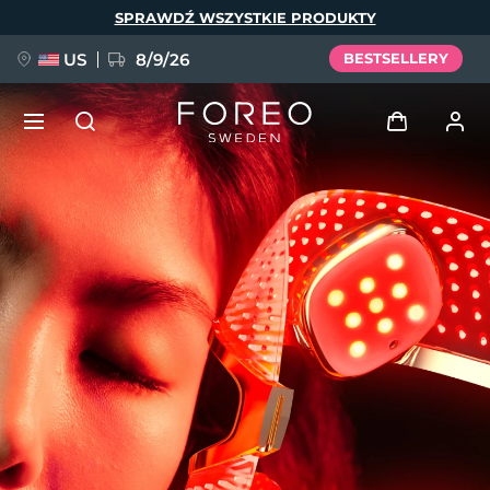
Przejdź
SPRAWDŹ WSZYSTKIE PRODUKTY
do
treści
US
8/9/26
BESTSELLERY
NOWOŚĆ
Zaloguj
Język
BREAKING NEWS
Profil użytkownika
English
Deutsch
Español
Moje urządzenia
FAQ™ Pure Beauty-Tech Elixir
Français
Italiano
Português
Moje zamówienia
Polski
Svenska
Русский
Türkçe
简体中文
繁體中文
Moje adresy
issa™ Teeth Whitening Set
Moje subskrypcje