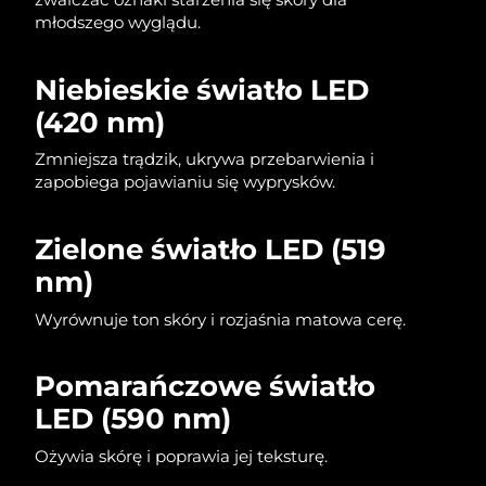
Oczekiwany czas dostawy
Liban
młodszego wyglądu.
8/9/26
Oczekiwany czas dostawy
Niebieskie światło LED
Litwa
8/8/26
(420 nm)
Oczekiwany czas dostawy
Luksemburg
Zmniejsza trądzik, ukrywa przebarwienia i
8/8/26
zapobiega pojawianiu się wyprysków.
Oczekiwany czas dostawy
SRA Makau (Chiny)
8/10/26
Zielone światło LED (519
Oczekiwany czas dostawy
nm)
Malezja
8/11/26
Wyrównuje ton skóry i rozjaśnia matowa cerę.
Oczekiwany czas dostawy
Malta
8/8/26
Pomarańczowe światło
Oczekiwany czas dostawy
Meksyk
LED (590 nm)
8/12/26
Ożywia skórę i poprawia jej teksturę.
Oczekiwany czas dostawy
Monako
8/9/26