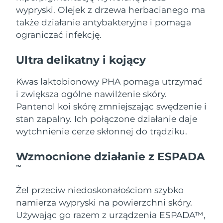
wypryski. Olejek z drzewa herbacianego ma
Oczekiwany czas dostawy
także działanie antybakteryjne i pomaga
Holandia
8/8/26
ograniczać infekcję.
Oczekiwany czas dostawy
Nowa Zelandia
Ultra delikatny i kojący
8/8/26
Oczekiwany czas dostawy
Kwas laktobionowy PHA pomaga utrzymać
Norwegia
8/8/26
i zwiększa ogólne nawilżenie skóry.
Pantenol koi skórę zmniejszając swędzenie i
Oczekiwany czas dostawy
Oman
stan zapalny. Ich połączone działanie daje
8/11/26
wytchnienie cerze skłonnej do trądziku.
Oczekiwany czas dostawy
Filipiny
8/11/26
Wzmocnione działanie z ESPADA
TM
Oczekiwany czas dostawy
Polska
8/9/26
Żel przeciw niedoskonałościom szybko
Oczekiwany czas dostawy
namierza wypryski na powierzchni skóry.
Portugalia
8/8/26
Używając go razem z urządzenia ESPADA™,