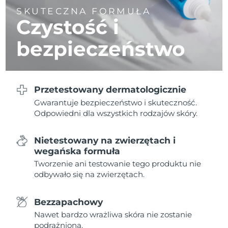
8/8/26
SKUTECZNA FORMUŁA
Czystość i
Oczekiwany czas dostawy
Słowenia
8/8/26
bezpieczeństwo
Republika
Oczekiwany czas dostawy
Południowej Afryki
8/16/26
Oczekiwany czas dostawy
Przetestowany dermatologicznie
Korea Południowa
8/10/26
Gwarantuje bezpieczeństwo i skuteczność.
Odpowiedni dla wszystkich rodzajów skóry.
Oczekiwany czas dostawy
Hiszpania
8/8/26
Nietestowany na zwierzętach i
Oczekiwany czas dostawy
wegańska formuła
Szwecja
8/8/26
Tworzenie ani testowanie tego produktu nie
odbywało się na zwierzętach.
Oczekiwany czas dostawy
Szwajcaria
8/8/26
Bezzapachowy
Oczekiwany czas dostawy
Tajwan
Nawet bardzo wrażliwa skóra nie zostanie
8/13/26
podrażniona.