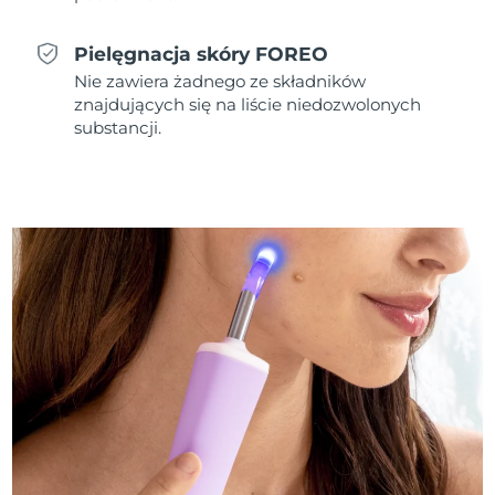
Oczekiwany czas dostawy
Tajlandia
8/12/26
Pielęgnacja skóry FOREO
Nie zawiera żadnego ze składników
Oczekiwany czas dostawy
Turcja
znajdujących się na liście niedozwolonych
8/9/26
substancji.
Zjednoczone Emiraty
Oczekiwany czas dostawy
Arabskie
8/9/26
Oczekiwany czas dostawy
Wielka Brytania
8/8/26
Oczekiwany czas dostawy
Stany Zjednoczone
8/9/26
Oczekiwany czas dostawy
Uzbekistan
8/13/26
Oczekiwany czas dostawy
Wietnam
8/14/26