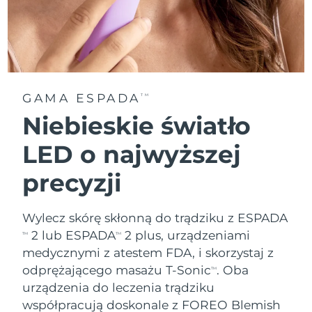
GAMA ESPADA
TM
Niebieskie światło
LED o najwyższej
precyzji
Wylecz skórę skłonną do trądziku z ESPADA
2 lub ESPADA
2 plus, urządzeniami
TM
TM
medycznymi z atestem FDA, i skorzystaj z
odprężającego masażu T-Sonic
. Oba
TM
urządzenia do leczenia trądziku
współpracują doskonale z FOREO Blemish