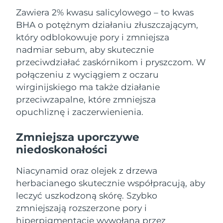
Oczekiwany czas dostawy
Liban
Zawiera 2% kwasu salicylowego – to kwas
8/9/26
BHA o potężnym działaniu złuszczającym,
Oczekiwany czas dostawy
który odblokowuje pory i zmniejsza
Litwa
8/8/26
nadmiar sebum, aby skutecznie
przeciwdziałać zaskórnikom i pryszczom. W
Oczekiwany czas dostawy
Luksemburg
8/8/26
połączeniu z wyciągiem z oczaru
wirginijskiego ma także działanie
Oczekiwany czas dostawy
SRA Makau (Chiny)
przeciwzapalne, które zmniejsza
8/10/26
opuchliznę i zaczerwienienia.
Oczekiwany czas dostawy
Malezja
8/11/26
Zmniejsza uporczywe
niedoskonałości
Oczekiwany czas dostawy
Malta
8/8/26
Niacynamid oraz olejek z drzewa
herbacianego skutecznie współpracują, aby
Oczekiwany czas dostawy
Meksyk
8/12/26
leczyć uszkodzoną skórę. Szybko
zmniejszają rozszerzone pory i
Oczekiwany czas dostawy
Monako
hiperpigmentację wywołaną przez
8/9/26