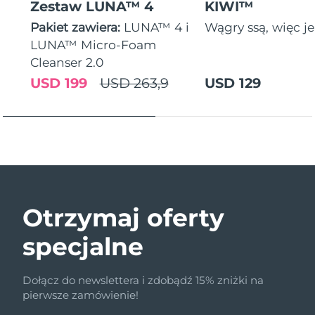
Zestaw LUNA™ 4
KIWI™
Pakiet zawiera:
LUNA™ 4 i
Wągry ssą, więc je
LUNA™ Micro-Foam
Cleanser 2.0
USD 199
USD 263,9
USD 129
Otrzymaj oferty
specjalne
Dołącz do newslettera i zdobądź 15% zniżki na
pierwsze zamówienie!