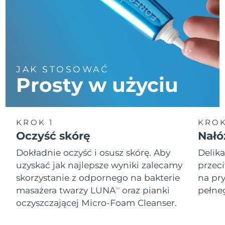
JAK STOSOWAĆ
Prosty w użyciu
KROK 1
KROK
Oczyść skórę
Nałó
Dokładnie oczyść i osusz skórę. Aby
Delika
uzyskać jak najlepsze wyniki zalecamy
przec
skorzystanie z odpornego na bakterie
na pr
masażera twarzy LUNA
oraz pianki
pełne
TM
oczyszczającej Micro-Foam Cleanser.