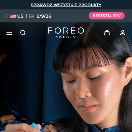
Przejdź
SPRAWDŹ WSZYSTKIE PRODUKTY
do
treści
US
8/9/26
BESTSELLERY
NOWOŚĆ
Zaloguj
Język
BREAKING NEWS
Profil użytkownika
English
Deutsch
Español
Moje urządzenia
FAQ™ Pure Beauty-Tech Elixir
Français
Italiano
Português
Moje zamówienia
Polski
Svenska
Русский
Türkçe
简体中文
繁體中文
Moje adresy
issa™ Teeth Whitening Set
Moje subskrypcje