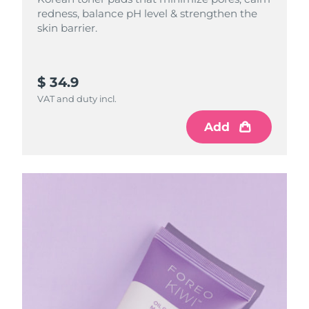
redness, balance pH level & strengthen the
skin barrier.
$ 34.9
VAT and duty incl.
Add