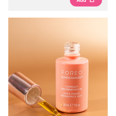
Add
Philippines
Livraison estimée
8/12/26
Pologne
Livraison estimée
8/10/26
Portugal
Livraison estimée
8/9/26
Porto Rico
Livraison estimée
8/11/26
Qatar
Livraison estimée
8/10/26
La Réunion
Livraison estimée
8/14/26
Roumanie
Livraison estimée
8/9/26
Russie
Livraison estimée
8/17/26
Arabie saoudite
Livraison estimée
8/10/26