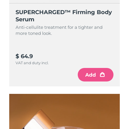
SUPERCHARGED™ Firming Body
Serum
Anti-cellulite treatment for a tighter and
more toned look.
$ 64.9
VAT and duty incl.
Add