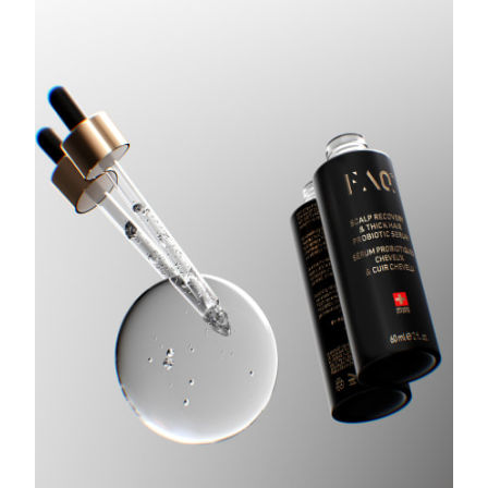
Turquie
Livraison estimée
8/10/26
Émirats arabes unis
Livraison estimée
8/10/26
Royaume-Uni
Livraison estimée
8/9/26
États-Unis
Livraison estimée
8/10/26
Ouzbékistan
Livraison estimée
8/14/26
Viêt Nam
Livraison estimée
8/15/26