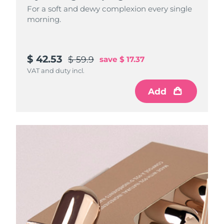
For a soft and dewy complexion every single
morning.
$ 42.53
$ 59.9
save
$ 17.37
VAT and duty incl.
Add