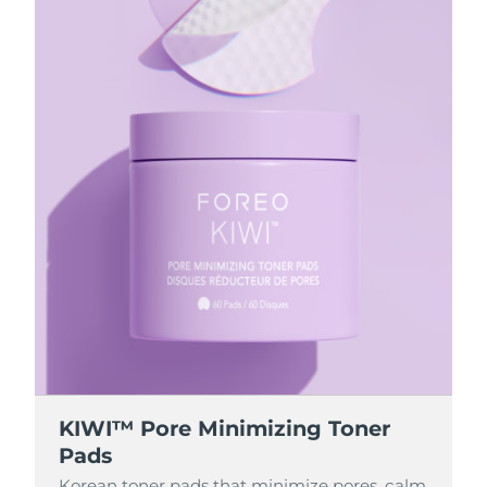
KIWI™ Pore Minimizing Toner
Pads
Korean toner pads that minimize pores, calm