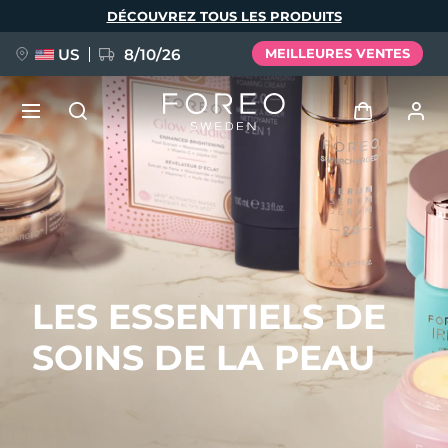
Aller
DÉCOUVREZ TOUS LES PRODUITS
au
contenu
principal
US
8/10/26
MEILLEURES VENTES
NOUVEAU
Se connecter
Langue
BREAKING NEWS
Profil de l'utilisateur
English
Deutsch
Español
Mes appareils
FAQ™ Pure Beauty-Tech Elixir
LES ESSENTIELS DE
Français
Italiano
Português
Mes commandes
Polski
Svenska
Русский
SOINS DE LA PEAU
Türkçe
简体中文
繁體中文
Mes adresses
issa™ Teeth Whitening Set
Mes abonnements