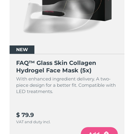
R.A.S. chinoise de
Livraison estimée
8/11/26
Macao
Malaisie
Livraison estimée
8/12/26
Malte
Livraison estimée
8/9/26
NEW
Mexique
FAQ™ Glass Skin Collagen
Livraison estimée
8/13/26
Hydrogel Face Mask (5x)
Monaco
Livraison estimée
8/10/26
With enhanced ingredient delivery. A two-
piece design for a better fit. Compatible with
Pays-Bas
Livraison estimée
8/9/26
LED treatments.
Nouvelle-Zélande
Livraison estimée
8/9/26
$ 79.9
Norvège
Livraison estimée
8/9/26
VAT and duty incl.
Oman
Livraison estimée
8/12/26