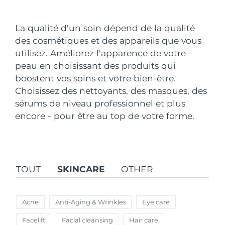
Pays de livraison
La qualité d'un soin dépend de la qualité
États-Unis
Livraison estimée
8/10/26
des cosmétiques et des appareils que vous
FAQ™ Dual LED Panel
utilisez. Améliorez l'apparence de votre
Royaume-Uni
Livraison estimée
8/9/26
peau en choisissant des produits qui
POPULAIRE
boostent vos soins et votre bien-être.
Espagne
Livraison estimée
8/9/26
Choisissez des nettoyants, des masques, des
Australie
sérums de niveau professionnel et plus
Livraison estimée
8/12/26
encore - pour être au top de votre forme.
France
Livraison estimée
8/9/26
Offres spéciales
Bestsellers
Allemagne
Livraison estimée
8/9/26
TOUT
SKINCARE
OTHER
Canada
Livraison estimée
8/13/26
Thérapie par lumière rouge
Acne
Anti-Aging & Wrinkles
Eye care
Australie
Livraison estimée
8/12/26
Facelift
Facial cleansing
Hair care