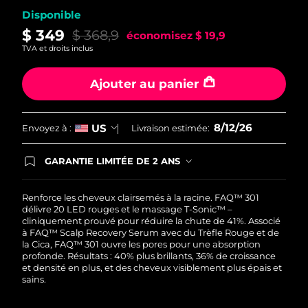
Disponible
Philippines
Livraison estimée
8/14/26
$ 349
$ 368,9
économisez
$ 19,9
TVA et droits inclus
Pologne
Livraison estimée
8/12/26
Ajouter au panier
Portugal
Livraison estimée
8/11/26
Porto Rico
Livraison estimée
8/13/26
8/12/26
US
Envoyez à :
Livraison estimée:
Qatar
Livraison estimée
8/12/26
GARANTIE LIMITÉE DE 2 ANS
En commandant aujourd'hui, vous êtes
automatiquement couverts par la garantie
La Réunion
Livraison estimée
8/16/26
FOREO. Cela signifie que si vous rencontrez des
Renforce les cheveux clairsemés à la racine. FAQ™ 301
problèmes avec votre appareil pendant les 2 ans
délivre 20 LED rouges et le massage T-Sonic™ –
de garantie limitée, FOREO vous remplace ce
Roumanie
cliniquement prouvé pour réduire la chute de 41%. Associé
Livraison estimée
8/11/26
dernier gratuitement.
à FAQ™ Scalp Recovery Serum avec du Trèfle Rouge et de
la Cica, FAQ™ 301 ouvre les pores pour une absorption
Russie
Livraison estimée
8/19/26
profonde. Résultats : 40% plus brillants, 36% de croissance
et densité en plus, et des cheveux visiblement plus épais et
sains.
Arabie saoudite
Livraison estimée
8/12/26