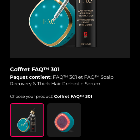
R.A.S. chinoise de
Livraison estimée
8/13/26
Macao
Malaisie
Livraison estimée
8/14/26
Malte
Livraison estimée
8/11/26
Mexique
Livraison estimée
8/15/26
Coffret FAQ™ 301
Paquet contient:
FAQ™ 301 et FAQ™ Scalp
Monaco
Livraison estimée
8/12/26
Recovery & Thick Hair Probiotic Serum
Pays-Bas
Livraison estimée
8/11/26
Choose your product:
Coffret FAQ™ 301
Nouvelle-Zélande
Livraison estimée
8/11/26
Norvège
Livraison estimée
8/11/26
Oman
Livraison estimée
8/14/26