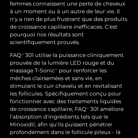
ROUTINE DE BEAUTÉ SUÉDOISE
femmes connaissent une perte de cheveux
Autriche
Livraison estimée
8/11/26
à un moment ou à un autre de leur vie. Il
n'y a rien de plus frustrant que des produits
Bahreïn
Livraison estimée
8/12/26
de croissance capillaire inefficaces. C'est
pourquoi nos résultats sont
Nettoyage du visage
Lifting
Belgique
Livraison estimée
8/11/26
scientifiquement prouvés.
LUNA™ 4 coffret
BEAR™ 2 coffret
Bermudes
Livraison estimée
8/17/26
FAQ
301 utilise la puissance cliniquement
Anti-aging massage
Microcurrent toning
TM
prouvée de la lumière LED rouge et du
Bosnie-Herzégovine
Livraison estimée
8/14/26
massage T-Sonic
pour renforcer les
TM
Hydratation
Soin bucco-dentaire
mèches clairsemées et sans vie, en
LUNA™ 4 Plus
BEAR™ 2 go
Brunei
Livraison estimée
8/16/26
UFO™ 3 coffret
issa™ 4
stimulant le cuir chevelu et en revitalisant
Massage, LED heating
Microcurrent toning on-the-go
FAQ™ TRAITEMENT ANTI-ÂGE
les follicules. Spécifiquement conçu pour
Deep facial hydration
Hybrid silicone sonic toothbrush
Bulgarie
Livraison estimée
8/11/26
fonctionner avec des traitements liquides
NEW
de croissance capillaire, FAQ
301 améliore
LUNA™ 4 Men
BEAR™ 2 eyes & lips
TM
Canada
Livraison estimée
8/15/26
UFO™ 3 LED
issa™ 4 plus
l'absorption d'ingrédients tels que le
For men, anti-aging massage
Microcurrent line smoothing device
Near-infrared and red light therapy
Minoxidil, afin qu'ils puissent pénétrer
Smart hybrid silicone sonic toothbrush
Chili
Livraison estimée
8/15/26
device
Anti-âge
Traitements LED
profondément dans le follicule pileux - là