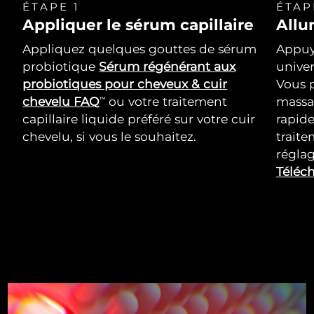
ÉTAPE 1
ÉTAP
Appliquer le sérum capillaire
Allu
Appliquez quelques gouttes de sérum
Appuy
probiotique
Sérum régénérant aux
univer
probiotiques pour cheveux & cuir
Vous p
chevelu FAQ
ou votre traitement
massa
TM
capillaire liquide préféré sur votre cuir
rapid
chevelu, si vous le souhaitez.
trait
réglag
Téléch