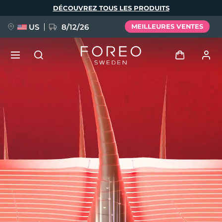
Aller
DÉCOUVREZ TOUS LES PRODUITS
au
contenu
principal
US
8/12/26
MEILLEURES VENTES
NOUVEAU
Se connecter
Langue
BREAKING NEWS
Profil de l'utilisateur
English
Deutsch
Español
Mes appareils
FAQ™ Pure Beauty-Tech Elixir
Français
Italiano
Português
Mes commandes
Polski
Svenska
Русский
Türkçe
简体中文
繁體中文
Mes adresses
issa™ Teeth Whitening Set
Mes abonnements