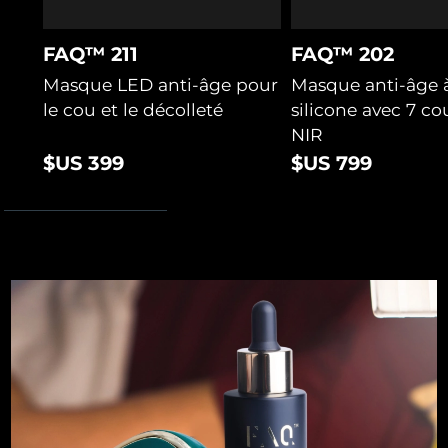
Turquie
Livraison estimée
8/12/26
FAQ™ 211
FAQ™ 202
Masque LED anti-âge pour
Masque anti-âge 
Émirats arabes unis
Livraison estimée
8/12/26
le cou et le décolleté
silicone avec 7 co
Royaume-Uni
Livraison estimée
8/11/26
NIR
$US 399
$US 799
États-Unis
Livraison estimée
8/12/26
Ouzbékistan
Livraison estimée
8/16/26
Viêt Nam
Livraison estimée
8/17/26