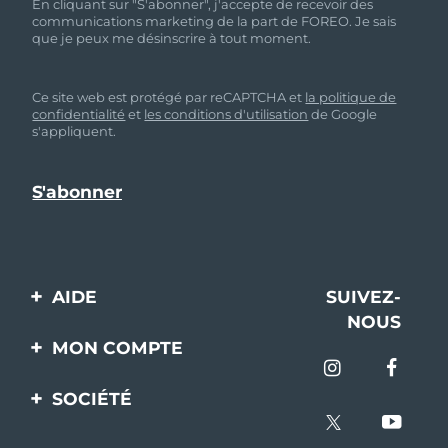
En cliquant sur "S'abonner", j'accepte de recevoir des
communications marketing de la part de FOREO. Je sais
que je peux me désinscrire à tout moment.
Ce site web est protégé par reCAPTCHA et
la politique de
confidentialité
et
les conditions d'utilisation
de Google
s'appliquent.
AIDE
SUIVEZ-
NOUS
Contactez-nous
MON COMPTE
Commandes et
Enregistrement produit
livraisons
SOCIÉTÉ
Aide
Garantie et retours
A propos de FOREO