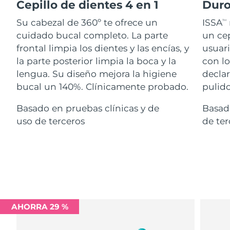
Advanced pore care essentials
Cepillo de dientes 4 en 1
Duro
For healthy hair
18% PAP
Israel
Entrega prevista
13/08/2026
Cosméticos
Hombres
Su cabezal de 360º te ofrece un
ISSA
TM
cuidado bucal completo. La parte
un cep
Italia
Entrega prevista
09/08/2026
frontal limpia los dientes y las encías, y
usuari
la parte posterior limpia la boca y la
con lo
Japón
Entrega prevista
12/08/2026
lengua. Su diseño mejora la higiene
declar
Comprar todo
Jersey
Entrega prevista
14/08/2026
bucal un 140%. Clínicamente probado.
pulido
Basado en pruebas clínicas y de
Basado
Kazajistán
Entrega prevista
11/08/2026
uso de terceros
de ter
FOREO APP
Kuwait
Entrega prevista
09/08/2026
ACERCA DE
Letonia
Entrega prevista
09/08/2026
Líbano
Entrega prevista
10/08/2026
Lituania
Entrega prevista
09/08/2026
AHORRA 29 %
Luxemburgo
Entrega prevista
09/08/2026