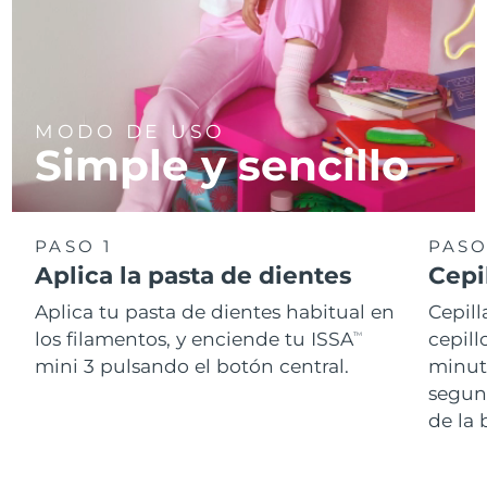
MODO DE USO
Simple y sencillo
PASO 1
PASO
Aplica la pasta de dientes
Cepi
Aplica tu pasta de dientes habitual en
Cepill
los filamentos, y enciende tu ISSA
cepill
TM
mini 3 pulsando el botón central.
minut
segun
de la 