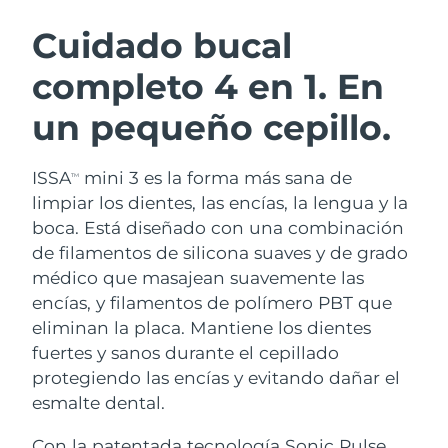
RUTINA SUECAS DE BELLEZA
Austria
Entrega prevista
09/08/2026
Cuidado bucal
completo 4 en 1. En
Baréin
Entrega prevista
10/08/2026
un pequeño cepillo.
Limpieza facial
Lifting facial
Bélgica
Entrega prevista
09/08/2026
LUNA™ 4 pack
BEAR™ 2 pack
Bermudas
Entrega prevista
15/08/2026
ISSA
mini 3 es la forma más sana de
TM
Anti-aging massage
Microcurrent toning
limpiar los dientes, las encías, la lengua y la
Bosnia y Herzegovina
Entrega prevista
12/08/2026
boca. Está diseñado con una combinación
Hidratación
Cuidado bucal
de filamentos de silicona suaves y de grado
LUNA™ 4 Plus
BEAR™ 2 go
Brunéi
Entrega prevista
14/08/2026
UFO™ 3 pack
issa™ 4
médico que masajean suavemente las
Massage, LED heating
Microcurrent toning on-the-go
TRATAMIENTO ANTIEDAD FAQ™
encías, y filamentos de polímero PBT que
Deep facial hydration
Hybrid silicone sonic toothbrush
Bulgaria
Entrega prevista
09/08/2026
eliminan la placa. Mantiene los dientes
NEW
fuertes y sanos durante el cepillado
LUNA™ 4 Men
BEAR™ 2 eyes & lips
Canadá
Entrega prevista
13/08/2026
UFO™ 3 LED
issa™ 4 plus
protegiendo las encías y evitando dañar el
For men, anti-aging massage
Microcurrent line smoothing device
Near-infrared and red light therapy
esmalte dental.
Smart hybrid silicone sonic toothbrush
Chile
Entrega prevista
13/08/2026
device
Antiedad
Tratamientos LED
Con la patentada tecnología Sonic Pulse,