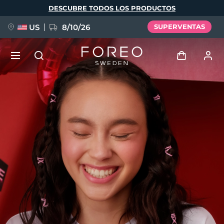
Pasar
DESCUBRE TODOS LOS PRODUCTOS
al
contenido
principal
US
8/10/26
SUPERVENTAS
NUEVO
Iniciar sesión
Idioma
BREAKING NEWS
Perfil de usuario
English
Deutsch
Español
Mis dispositivos
FAQ™ Pure Beauty-Tech Elixir
Français
Italiano
Português
Mis pedidos
Polski
Svenska
Русский
Türkçe
简体中文
繁體中文
Mis direcciones
issa™ Teeth Whitening Set
Mis suscripciones