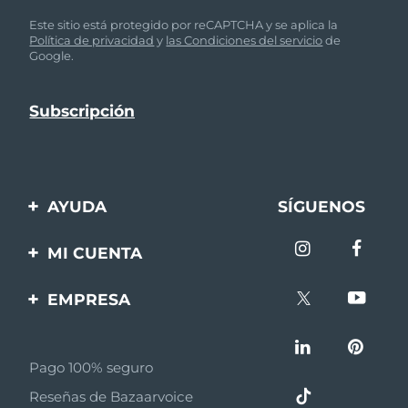
Este sitio está protegido por reCAPTCHA y se aplica la
Política de privacidad
y
las Condiciones del servicio
de
Google.
AYUDA
SÍGUENOS
Contáctanos
MI CUENTA
Pedidos y envíos
Registro de productos
EMPRESA
Garantía y devoluciones
Ayuda
Sobre FOREO
Preguntas frecuentes
Pago 100% seguro
Afiliados
Información de la
Reseñas de Bazaarvoice
batería
Noticias de afiliados