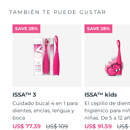
TAMBIÉN TE PUEDE GUSTAR
SAVE 28%
SAVE 28%
ISSA™ 3
ISSA™ kids
Cuidado bucal 4 en 1 para
El cepillo de dien
dientes, encías, lengua y
higiénico para ni
boca
niñas. De 5 a 12 añ
US$ 77.39
US$ 109
US$ 91.59
US$ 