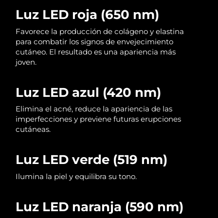
Luz LED roja (650 nm)
Filipinas
Entrega prevista
11/08/26
Favorece la producción de colágeno y elastina
para combatir los signos de envejecimiento
Polonia
Entrega prevista
9/08/26
cutáneo. El resultado es una apariencia más
joven.
Portugal
Entrega prevista
8/08/26
Puerto Rico
Luz LED azul (420 nm)
Entrega prevista
10/08/26
Elimina el acné, reduce la apariencia de las
Catar
Entrega prevista
9/08/26
imperfecciones y previene futuras erupciones
cutáneas.
Reunión
Entrega prevista
13/08/26
Luz LED verde (519 nm)
Rumanía
Entrega prevista
8/08/26
Ilumina la piel y equilibra su tono.
Rusia
Entrega prevista
16/08/26
Arabia Saudí
Luz LED naranja (590 nm)
Entrega prevista
9/08/26