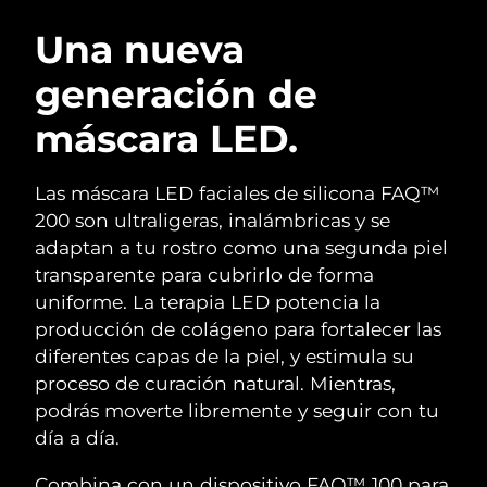
RUTINA SUECAS DE BELLEZA
Austria
Entrega prevista
8/08/26
Una nueva
generación de
Baréin
Entrega prevista
9/08/26
máscara LED.
Limpieza facial
Lifting facial
Bélgica
Entrega prevista
8/08/26
LUNA™ 4 pack
BEAR™ 2 pack
Bermudas
Entrega prevista
14/08/26
Las máscara LED faciales de silicona FAQ™
Anti-aging massage
Microcurrent toning
200 son ultraligeras, inalámbricas y se
Bosnia y Herzegovina
Entrega prevista
11/08/26
adaptan a tu rostro como una segunda piel
Hidratación
Cuidado bucal
transparente para cubrirlo de forma
LUNA™ 4 Plus
BEAR™ 2 go
Brunéi
Entrega prevista
13/08/26
UFO™ 3 pack
issa™ 4
uniforme. La terapia LED potencia la
Massage, LED heating
Microcurrent toning on-the-go
TRATAMIENTO ANTIEDAD FAQ™
producción de colágeno para fortalecer las
Deep facial hydration
Hybrid silicone sonic toothbrush
Bulgaria
Entrega prevista
8/08/26
diferentes capas de la piel, y estimula su
NEW
proceso de curación natural. Mientras,
LUNA™ 4 Men
BEAR™ 2 eyes & lips
Canadá
Entrega prevista
12/08/26
UFO™ 3 LED
issa™ 4 plus
podrás moverte libremente y seguir con tu
For men, anti-aging massage
Microcurrent line smoothing device
Near-infrared and red light therapy
día a día.
Smart hybrid silicone sonic toothbrush
Chile
Entrega prevista
12/08/26
device
Antiedad
Tratamientos LED
Combina con un dispositivo FAQ™ 100 para