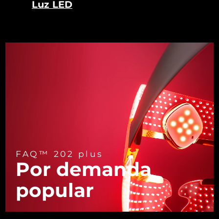
Luz LED
Turquía
Entrega prevista
9/08/26
Emiratos Árabes
Entrega prevista
9/08/26
Unidos
Reino Unido
Entrega prevista
8/08/26
Estados Unidos
Entrega prevista
9/08/26
Uzbekistán
Entrega prevista
13/08/26
Vietnam
Entrega prevista
14/08/26
FAQ™ 202 plus
Por demanda
popular