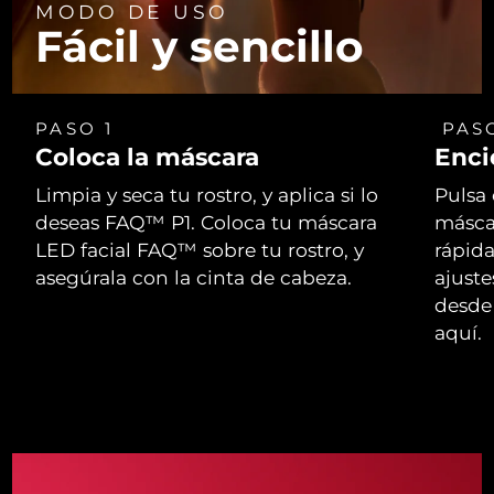
MODO DE USO
Fácil y sencillo
PASO 1
PAS
Coloca la máscara
Enci
Limpia y seca tu rostro, y aplica si lo
Pulsa 
deseas FAQ™ P1. Coloca tu máscara
másca
LED facial FAQ™ sobre tu rostro, y
rápid
asegúrala con la cinta de cabeza.
ajust
desde 
aquí.