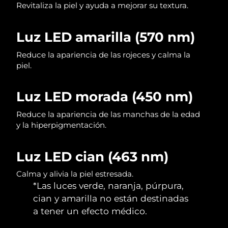
Revitaliza la piel y ayuda a mejorar su textura.
Singapur
Entrega prevista
10/08/26
Eslovaquia
Entrega prevista
8/08/26
Luz LED amarilla (570 nm)
Reduce la apariencia de las rojeces y calma la
Eslovenia
Entrega prevista
8/08/26
piel.
Sudáfrica
Entrega prevista
16/08/26
Luz LED morada (450 nm)
Corea del Sur
Entrega prevista
10/08/26
Reduce la apariencia de las manchas de la edad
y la hiperpigmentación.
España
Entrega prevista
8/08/26
Suecia
Entrega prevista
8/08/26
Luz LED cian (463 nm)
Calma y alivia la piel estresada.
Suiza
Entrega prevista
8/08/26
*Las luces verde, naranja, púrpura,
cian y amarilla no están destinadas
Taiwán
Entrega prevista
13/08/26
a tener un efecto médico.
Tailandia
Entrega prevista
12/08/26