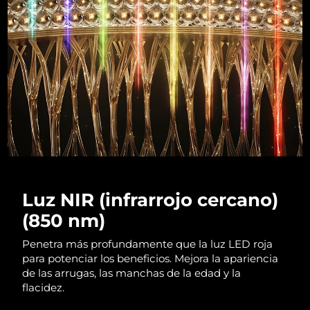
RAE de Macao
Entrega prevista
10/08/26
(China)
Malasia
Entrega prevista
11/08/26
Malta
Entrega prevista
8/08/26
México
Entrega prevista
12/08/26
Mónaco
Entrega prevista
9/08/26
Luz NIR (infrarrojo cercano)
Países Bajos
Entrega prevista
8/08/26
(850 nm)
Nueva Zelanda
Entrega prevista
8/08/26
Penetra más profundamente que la luz LED roja
para potenciar los beneficios. Mejora la apariencia
Noruega
de las arrugas, las manchas de la edad y la
Entrega prevista
8/08/26
flacidez.
Omán
Entrega prevista
11/08/26