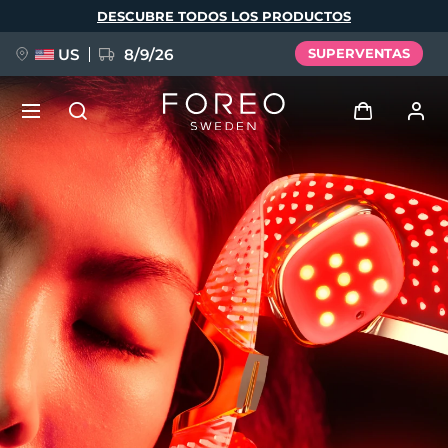
Pasar
DESCUBRE TODOS LOS PRODUCTOS
al
contenido
principal
US
8/9/26
SUPERVENTAS
NUEVO
Iniciar sesión
Idioma
BREAKING NEWS
Perfil de usuario
English
Deutsch
Español
Mis dispositivos
FAQ™ Pure Beauty-Tech Elixir
Français
Italiano
Português
Mis pedidos
Polski
Svenska
Русский
Türkçe
简体中文
繁體中文
Mis direcciones
issa™ Teeth Whitening Set
Mis suscripciones