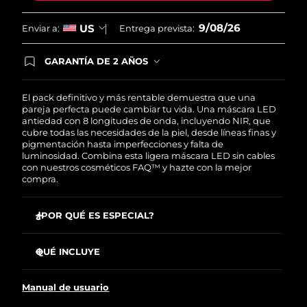
9/08/26
US
Enviar a:
Entrega prevista:
GARANTÍA DE 2 AÑOS
Regístrate hoy y tendrás cobertura total de la
garantía FOREO. Esto quiere decir que, en caso
de tener algún problema durante los 2 años
El pack definitivo y más rentable demuestra que una
posteriores a tu compra, FOREO te remplazará el
pareja perfecta puede cambiar tu vida. Una máscara LED
producto sin cargo alguno.
antiedad con 8 longitudes de onda, incluyendo NIR, que
cubre todas las necesidades de la piel, desde líneas finas y
pigmentación hasta imperfecciones y falta de
luminosidad. Combina esta ligera máscara LED sin cables
con nuestros cosméticos FAQ™ y hazte con la mejor
compra.
¿POR QUÉ ES ESPECIAL?
Está clínicamente probado que reduce las arrugas un
32 % en solo 2 semanas.
QUÉ INCLUYE
Mejora significativamente la firmeza y elasticidad de la
Máscara LED facial de silicona FAQ™ 202
piel en solo 2 semanas.
Manual de usuario
FAQ™ Red Light Peptide Serum
Reduce el acné un 48 % y el sebo un 18 % en solo 2