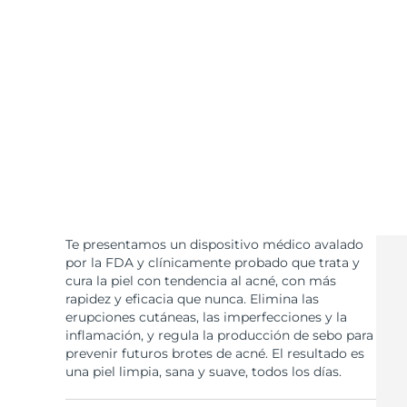
Cuidado de la piel KIWI™
All acne treatment devices
All revitalizing eye massagers
Serum
issa™ Teeth Whitening Gel
Advanced pore care essentials
For healthy hair
18% PAP
Cosméticos
Hombres
Comprar todo
Te presentamos un dispositivo médico avalado
FOREO APP
por la FDA y clínicamente probado que trata y
cura la piel con tendencia al acné, con más
rapidez y eficacia que nunca. Elimina las
ACERCA DE
erupciones cutáneas, las imperfecciones y la
inflamación, y regula la producción de sebo para
prevenir futuros brotes de acné. El resultado es
una piel limpia, sana y suave, todos los días.