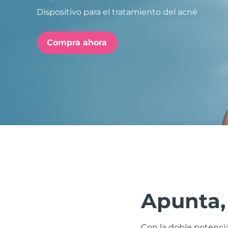
Dispositivo para el tratamiento del acné
issa™ Teeth Whitening Set
Compra ahora
FAQ™ Dual LED Panel
POPULAR
Sorpresas especiales
Superventas
Apunta, 
Con la doble potencia