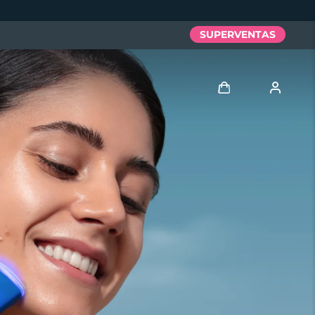
SUPERVENTAS
Iniciar sesión
Perfil de usuario
Mis dispositivos
Mis pedidos
Mis direcciones
Mis suscripciones