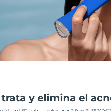
trata y elimina el acn
 de la luz LED azul y las pulsaciones T-Sonic™, ESPADA™