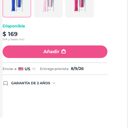
Disponible
$ 169
IVA y tasas incl.
Añadir
8/9/26
US
Enviar a:
Entrega prevista:
GARANTÍA DE 2 AÑOS
Regístrate hoy y tendrás cobertura total de la
garantía FOREO. Esto quiere decir que, en caso de
tener algún problema durante los 2 años
posteriores a tu compra, FOREO te remplazará el
producto sin cargo alguno.