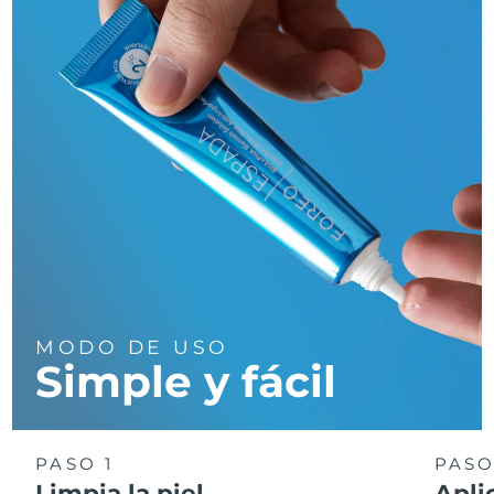
MODO DE USO
Simple y fácil
PASO 1
PASO
Limpia la piel
Apli