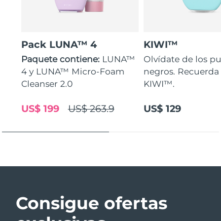
Pack LUNA™ 4
KIWI™
Paquete contiene:
LUNA™
Olvídate de los p
4 y LUNA™ Micro-Foam
negros. Recuerda
Cleanser 2.0
KIWI™.
US$ 199
US$ 263.9
US$ 129
Consigue ofertas