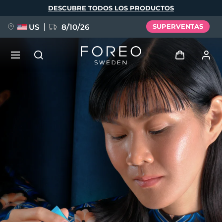
Pasar
DESCUBRE TODOS LOS PRODUCTOS
al
contenido
principal
US
8/10/26
SUPERVENTAS
NUEVO
Iniciar sesión
Idioma
BREAKING NEWS
Perfil de usuario
English
Deutsch
Español
Mis dispositivos
FAQ™ Pure Beauty-Tech Elixir
Français
Italiano
Português
Mis pedidos
Polski
Svenska
Русский
Türkçe
简体中文
繁體中文
Mis direcciones
issa™ Teeth Whitening Set
Mis suscripciones