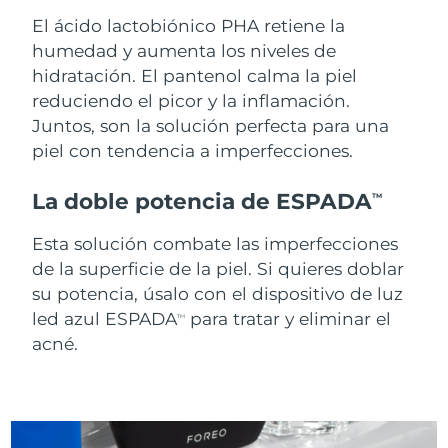
Singapur
Entrega prevista
8/11/26
El ácido lactobiónico PHA retiene la
humedad y aumenta los niveles de
Eslovaquia
Entrega prevista
8/9/26
hidratación. El pantenol calma la piel
reduciendo el picor y la inflamación.
Eslovenia
Entrega prevista
8/9/26
Juntos, son la solución perfecta para una
piel con tendencia a imperfecciones.
Sudáfrica
Entrega prevista
8/17/26
La doble potencia de ESPADA
TM
Corea del Sur
Entrega prevista
8/11/26
Esta solución combate las imperfecciones
España
Entrega prevista
8/9/26
de la superficie de la piel. Si quieres doblar
su potencia, úsalo con el dispositivo de luz
Suecia
Entrega prevista
8/9/26
led azul ESPADA
para tratar y eliminar el
TM
acné.
Suiza
Entrega prevista
8/9/26
Taiwán
Entrega prevista
8/14/26
Tailandia
Entrega prevista
8/13/26