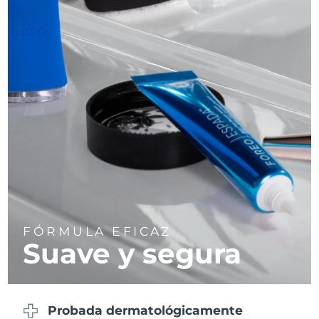
Turquía
Entrega prevista
8/10/26
Emiratos Árabes
Entrega prevista
8/10/26
Unidos
Reino Unido
Entrega prevista
8/9/26
Estados Unidos
Entrega prevista
8/10/26
Uzbekistán
Entrega prevista
8/14/26
Vietnam
Entrega prevista
8/15/26
FÓRMULA EFICAZ
Suave y segura
Probada dermatológicamente