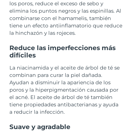
los poros, reduce el exceso de sebo y
elimina los puntos negros y las espinillas. Al
Filipinas
Entrega prevista
8/12/26
combinarse con el hamamelis, también
tiene un efecto antiinflamatorio que reduce
Polonia
Entrega prevista
8/10/26
la hinchazón y las rojeces.
Portugal
Entrega prevista
8/9/26
Reduce las imperfecciones más
Puerto Rico
Entrega prevista
8/11/26
difíciles
Catar
La niacinamida y el aceite de árbol de té se
Entrega prevista
8/10/26
combinan para curar la piel dañada.
Reunión
Entrega prevista
8/14/26
Ayudan a disminuir la apariencia de los
poros y la hiperpigmentación causada por
Rumanía
Entrega prevista
8/9/26
el acné. El aceite de árbol de té también
tiene propiedades antibacterianas y ayuda
Rusia
Entrega prevista
8/17/26
a reducir la infección.
Arabia Saudí
Entrega prevista
8/10/26
Suave y agradable