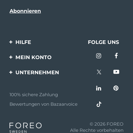
HILFE
FOLGE UNS
Kontaktiere uns
MEIN KONTO
Bestellungen & Versand
Produkt registrieren
UNTERNEHMEN
Garantie & Umtausch
Unterstützung
Über FOREO
Häufig gestellte Fragen
100% sichere Zahlung
Partnerprogramm
Batterie-informationen
Bewertungen von Bazaarvoice
Partner Nachrichten
MYSA
© 2026 FOREO
Einzelhändler
Alle Rechte vorbehalten