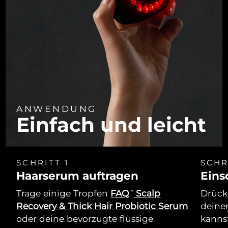
ANWENDUNG
Einfach und leicht
SCHRITT 1
SCHR
Haarserum auftragen
Eins
Trage einige Tropfen
FAQ
Scalp
Drücke
TM
Recovery & Thick Hair Probiotic Serum
deine
oder deine bevorzugte flüssige
kannst