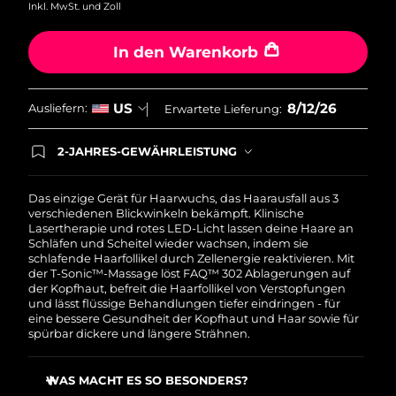
Taiwan
Erwartete Lieferung
8/16/26
Inkl. MwSt. und Zoll
Thailand
Erwartete Lieferung
8/15/26
In den Warenkorb
Türkei
Erwartete Lieferung
8/12/26
8/12/26
US
Ausliefern:
Erwartete Lieferung:
Vereinigte Arabische
Erwartete Lieferung
8/12/26
Emirate
2-JAHRES-GEWÄHRLEISTUNG
Mit deiner heutigen Bestellung registriere sich für
deine FOREO-Garantie. Das bedeutet: Falls du
Vereinigtes
innerhalb eines Jahres ab Kaufdatum Anlass zur
Das einzige Gerät für Haarwuchs, das Haarausfall aus 3
Erwartete Lieferung
8/11/26
Königreich
Beanstandung deines FOREO-Produktes haben
verschiedenen Blickwinkeln bekämpft. Klinische
solltest, bekommst du dieses Produkt von
Lasertherapie und rotes LED-Licht lassen deine Haare an
FOREO gratis ersetzt.
Schläfen und Scheitel wieder wachsen, indem sie
Vereinigte Staaten
Erwartete Lieferung
8/12/26
schlafende Haarfollikel durch Zellenergie reaktivieren. Mit
der T-Sonic™-Massage löst FAQ™ 302 Ablagerungen auf
der Kopfhaut, befreit die Haarfollikel von Verstopfungen
Usbekistan
Erwartete Lieferung
8/16/26
und lässt flüssige Behandlungen tiefer eindringen - für
eine bessere Gesundheit der Kopfhaut und Haar sowie für
Vietnam
spürbar dickere und längere Strähnen.
Erwartete Lieferung
8/17/26
WAS MACHT ES SO BESONDERS?