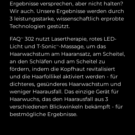
SCHWEDISCHE BEAUTY ROUTINE
Australien
Erwartete Lieferung
8/14/26
Ergebnisse versprechen, aber nicht halten?
Wir auch. Unsere Ergebnisse werden durch
Österreich
Erwartete Lieferung
8/11/26
3 leistungsstarke, wissenschaftlich erprobte
Technologien gestützt.
Bahrain
Erwartete Lieferung
8/12/26
Gesichtsreinigung
Gesichtsstraffung
FAQ
302 nutzt Lasertherapie, rotes LED-
TM
Belgien
Erwartete Lieferung
8/11/26
Licht und T-Sonic
-Massage, um das
LUNA™ 4 Set
BEAR™ 2 Set
TM
Haarwachstum am Haaransatz, am Scheitel,
Anti-aging massage
Microcurrent toning
Bermuda
Erwartete Lieferung
8/17/26
an den Schläfen und am Scheitel zu
fördern, indem die Kopfhaut revitalisiert
Hydratisierung
Mundpflege
Bosnien und
und die Haarfollikel aktiviert werden - für
Erwartete Lieferung
8/14/26
LUNA™ 4 Plus
BEAR™ 2 go
Herzegowina
UFO™ 3 Set
issa™ 4
dichteres, gesünderes Haarwachstum und
Massage, LED heating
Microcurrent toning on-the-go
FAQ™ ANTI-AGING-BEHANDLUNG
weniger Haarausfall. Das einzige Gerät für
Deep facial hydration
Hybrid silicone sonic toothbrush
Brunei Darussalam
Erwartete Lieferung
8/16/26
Haarwuchs, das den Haarausfall aus 3
NEW
verschiedenen Blickwinkeln bekämpft - für
LUNA™ 4 Men
BEAR™ 2 eyes & lips
Bulgarien
Erwartete Lieferung
8/11/26
UFO™ 3 LED
issa™ 4 plus
bestmögliche Ergebnisse.
For men, anti-aging massage
Microcurrent line smoothing device
Near-infrared and red light therapy
Kanada
Smart hybrid silicone sonic toothbrush
Erwartete Lieferung
8/15/26
device
Anti-aging
LED-Behandlungen