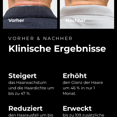
Litauen
Erwartete Lieferung
8/11/26
Luxemburg
Erwartete Lieferung
8/11/26
Vorher
Nachher
Sonderverwaltungsregion
Erwartete Lieferung
8/13/26
Macau
VORHER & NACHHER
Klinische Ergebnisse
Malaysia
Erwartete Lieferung
8/14/26
Malta
Erwartete Lieferung
8/11/26
Mexiko
Erwartete Lieferung
8/15/26
Steigert
Erhöht
das Haarwachstum
den Glanz der Haare
Monaco
Erwartete Lieferung
8/12/26
und die Haardichte um
um 46 % in nur 1
bis zu 47 %.
Monat.
Niederlande
Erwartete Lieferung
8/11/26
Reduziert
Erweckt
Neuseeland
Erwartete Lieferung
8/11/26
den Haarausfall um bis
bis zu 109 zusätzliche