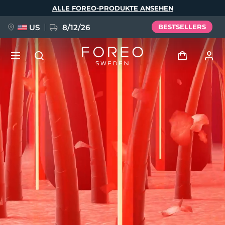
Direkt
ALLE FOREO-PRODUKTE ANSEHEN
zum
Inhalt
US
8/12/26
BESTSELLERS
NEU
Anmelden
Sprache
BREAKING NEWS
Benutzerkonto
English
Deutsch
Español
Meine Geräte
FAQ™ Pure Beauty-Tech Elixir
Français
Italiano
Português
Meine Bestellungen
Polski
Svenska
Русский
Türkçe
简体中文
繁體中文
Meine Adressen
issa™ Teeth Whitening Set
Meine Abonnements