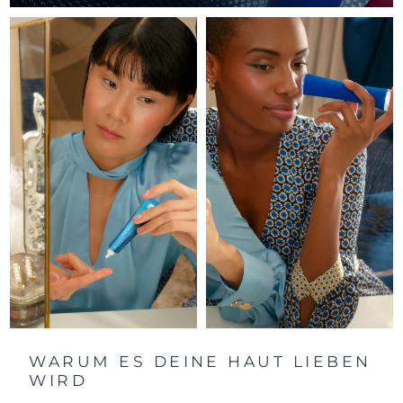
Litauen
Erwartete Lieferung
8/9/26
Luxemburg
Erwartete Lieferung
8/9/26
Sonderverwaltungsregion
Erwartete Lieferung
8/11/26
Macau
Malaysia
Erwartete Lieferung
8/12/26
Malta
Erwartete Lieferung
8/9/26
Mexiko
Erwartete Lieferung
8/13/26
Monaco
Erwartete Lieferung
8/10/26
Niederlande
Erwartete Lieferung
8/9/26
WARUM ES DEINE HAUT LIEBEN
Neuseeland
Erwartete Lieferung
8/9/26
WIRD