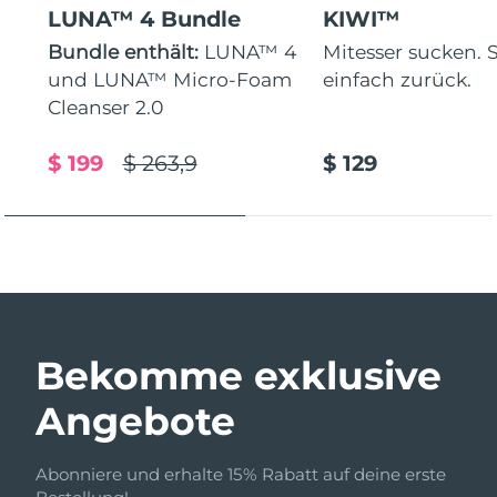
LUNA™ 4 Bundle
KIWI™
Bundle enthält:
LUNA™ 4
Mitesser sucken. 
und LUNA™ Micro-Foam
einfach zurück.
Cleanser 2.0
$ 199
$ 263,9
$ 129
Bekomme exklusive
Angebote
Abonniere und erhalte 15% Rabatt auf deine erste