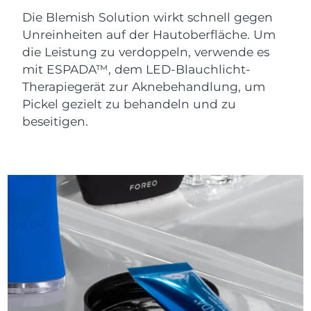
Taiwan
Erwartete Lieferung
8/14/26
Die Blemish Solution wirkt schnell gegen
Unreinheiten auf der Hautoberfläche. Um
Thailand
Erwartete Lieferung
8/13/26
die Leistung zu verdoppeln, verwende es
mit ESPADA™, dem LED-Blauchlicht-
Türkei
Erwartete Lieferung
8/10/26
Therapiegerät zur Aknebehandlung, um
Vereinigte Arabische
Pickel gezielt zu behandeln und zu
Erwartete Lieferung
8/10/26
Emirate
beseitigen.
Vereinigtes
Erwartete Lieferung
8/9/26
Königreich
Vereinigte Staaten
Erwartete Lieferung
8/10/26
Usbekistan
Erwartete Lieferung
8/14/26
Vietnam
Erwartete Lieferung
8/15/26