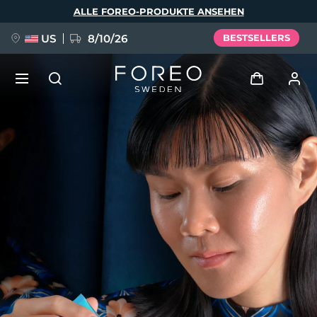
Direkt
ALLE FOREO-PRODUKTE ANSEHEN
zum
Inhalt
US
8/10/26
BESTSELLERS
NEU
Anmelden
Sprache
BREAKING NEWS
Benutzerkonto
English
Deutsch
Español
Meine Geräte
FAQ™ Pure Beauty-Tech Elixir
Français
Italiano
Português
Meine Bestellungen
Polski
Svenska
Русский
Türkçe
简体中文
繁體中文
Meine Adressen
issa™ Teeth Whitening Set
Meine Abonnements