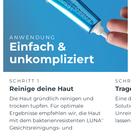
ANWENDUNG
Einfach &
unkompliziert
SCHRITT 1
SCHR
Reinige deine Haut
Trag
Die Haut gründlich reinigen und
Eine 
trocken tupfen. Für optimale
Soluti
Ergebnisse empfehlen wir, die Haut
Unrei
mit dem bakterienresistenten LUNA
lassen
TM
Gesichtsreinigungs- und