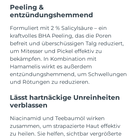
Norwegen
Erwartete Lieferung
8/9/26
Peeling &
entzündungshemmend
Oman
Erwartete Lieferung
8/12/26
Formuliert mit 2 % Salicylsäure – ein
Philippinen
Erwartete Lieferung
8/12/26
kraftvolles BHA Peeling, das die Poren
befreit und überschüssigen Talg reduziert,
Polen
Erwartete Lieferung
8/10/26
um Mitesser und Pickel effektiv zu
bekämpfen. In Kombination mit
Portugal
Erwartete Lieferung
8/9/26
Hamamelis wirkt es außerdem
entzündungshemmend, um Schwellungen
Puerto Rico
Erwartete Lieferung
8/11/26
und Rötungen zu reduzieren.
Katar
Erwartete Lieferung
8/10/26
Lässt hartnäckige Unreinheiten
verblassen
Réunion
Erwartete Lieferung
8/14/26
Niacinamid und Teebaumöl wirken
Rumänien
Erwartete Lieferung
8/9/26
zusammen, um strapazierte Haut effektiv
Russland
zu heilen. Sie helfen, sichtbar vergrößerte
Erwartete Lieferung
8/17/26