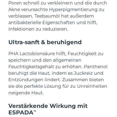
Poren schnell zu verkleinern und die durch
Saudi-Arabien
Erwartete Lieferung
8/10/26
Akne verursachte Hyperpigmentierung zu
verblassen. Teebaumöl hat außerdem
Singapur
Erwartete Lieferung
8/11/26
antibakterielle Eigenschaften und hilft,
Infektionen zu reduzieren.
Slowakei
Erwartete Lieferung
8/9/26
Ultra-sanft & beruhigend
Slowenien
Erwartete Lieferung
8/9/26
PHA Lactobionsäure hilft, Feuchtigkeit zu
Südafrika
Erwartete Lieferung
8/17/26
speichern und den allgemeinen
Feuchtigkeitsgehalt zu erhöhen. Panthenol
Südkorea
Erwartete Lieferung
8/11/26
beruhigt die Haut, indem es Juckreiz und
Entzündungen lindert. Zusammen bieten
Spanien
Erwartete Lieferung
8/9/26
sie die perfekte Lösung für zu Unreinheiten
neigende Haut.
Schweden
Erwartete Lieferung
8/9/26
Verstärkende Wirkung mit
Schweiz
Erwartete Lieferung
8/9/26
ESPADA
TM